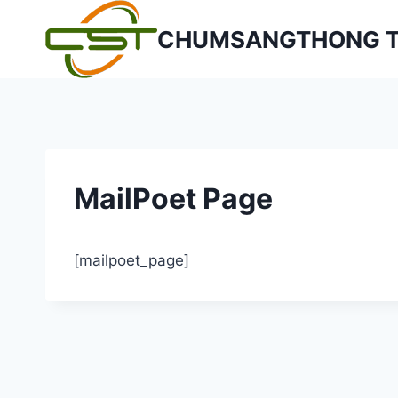
Skip
CHUMSANGTHONG TR
to
content
MailPoet Page
[mailpoet_page]