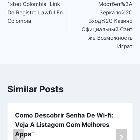
1xbet Colombia ️ Link
Мостбет%3A
เรื่อง
De Registro Lawful En
Зеркало%2C
Colombia
Вход%2C Казино
Официальный Сайт
же Возможность
Играт
Similar Posts
Como Descobrir Senha De Wi-fi:
Veja A Listagem Com Melhores
Apps”