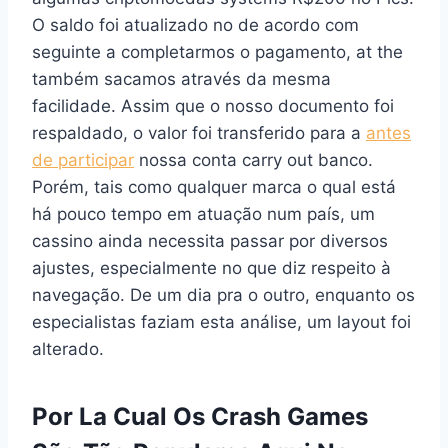
O saldo foi atualizado no de acordo com
seguinte a completarmos o pagamento, at the
também sacamos através da mesma
facilidade. Assim que o nosso documento foi
respaldado, o valor foi transferido para a
antes
de participar
nossa conta carry out banco.
Porém, tais como qualquer marca o qual está
há pouco tempo em atuação num país, um
cassino ainda necessita passar por diversos
ajustes, especialmente no que diz respeito à
navegação. De um dia pra o outro, enquanto os
especialistas faziam esta análise, um layout foi
alterado.
Por La Cual Os Crash Games