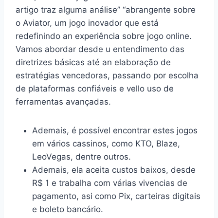
artigo traz alguma análise” “abrangente sobre
o Aviator, um jogo inovador que está
redefinindo an experiência sobre jogo online.
Vamos abordar desde u entendimento das
diretrizes básicas até an elaboração de
estratégias vencedoras, passando por escolha
de plataformas confiáveis e vello uso de
ferramentas avançadas.
Ademais, é possível encontrar estes jogos
em vários cassinos, como KTO, Blaze,
LeoVegas, dentre outros.
Ademais, ela aceita custos baixos, desde
R$ 1 e trabalha com várias vivencias de
pagamento, asi como Pix, carteiras digitais
e boleto bancário.