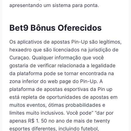
apresentando um sistema para ponta.
Bet9 Bônus Oferecidos
Os aplicativos de apostas Pin-Up são legítimos,
hexaedro que são licenciados na jurisdição de
Curaçao. Qualquer informação que você
gostaria de verificar relacionada a legalidade
da plataforma pode se tornar encontrada na
zona inferior do web page do Pin-Up. A
plataforma de apostas esportivas da Pin up
está repleta de oportunidades de apostas em
muitos eventos, ótimas probabilidades e
limites muito inclusivos. Você pode” “dar por
apenas R$ 1. 50 no ano de mais de twenty
esportes diferentes, incluindo futebol,