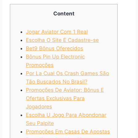
Content
Jogar Aviator Com 1 Real
Escolha O Site E Cadastre-se
Bet9 Bônus Oferecidos
Bônus Pin Up Electronic
Promoções
Por La Cual Os Crash Games São
Tão Buscados No Brasil?
Promoções De Aviator: Bônus E
Ofertas Exclusivas Para
Jogadores
Escolha U Jogo Para Abondonar
Seu Palpite
Promoções Em Casas De Apostas