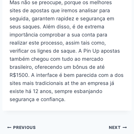
Mas não se preocupe, porque os melhores
sites de apostas que iremos analisar para
seguida, garantem rapidez e segurança em
seus saques. Além disso, é de extrema
importância comprobar a sua conta para
realizar este processo, assim tais como,
verificar os lignes de saque. A Pin Up apostas
também chegou com tudo ao mercado
brasileiro, oferecendo um bônus de até
R$1500. A interface é bem parecida com a dos
sites mais tradicionais at the an empresa já
existe há 12 anos, sempre esbanjando
segurança e confiança.
แนะแนว
PREVIOUS
NEXT