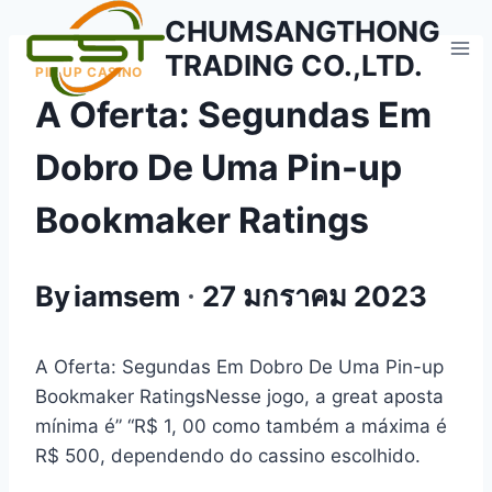
Skip
CHUMSANGTHONG
to
TRADING CO.,LTD.
content
PIN UP CASINO
A Oferta: Segundas Em
Dobro De Uma Pin-up
Bookmaker Ratings
By
iamsem
27 มกราคม 2023
A Oferta: Segundas Em Dobro De Uma Pin-up
Bookmaker Ratings
Nesse jogo, a great aposta
mínima é” “R$ 1, 00 como também a máxima é
R$ 500, dependendo do cassino escolhido.