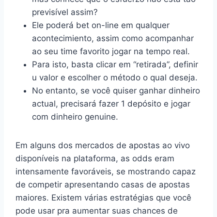
previsível assim?
Ele poderá bet on-line em qualquer
acontecimiento, assim como acompanhar
ao seu time favorito jogar na tempo real.
Para isto, basta clicar em “retirada”, definir
u valor e escolher o método o qual deseja.
No entanto, se você quiser ganhar dinheiro
actual, precisará fazer 1 depósito e jogar
com dinheiro genuine.
Em alguns dos mercados de apostas ao vivo
disponíveis na plataforma, as odds eram
intensamente favoráveis, se mostrando capaz
de competir apresentando casas de apostas
maiores. Existem várias estratégias que você
pode usar pra aumentar suas chances de