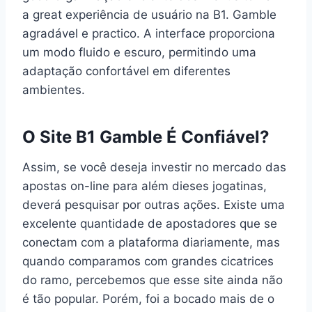
a great experiência de usuário na B1. Gamble
agradável e practico. A interface proporciona
um modo fluido e escuro, permitindo uma
adaptação confortável em diferentes
ambientes.
O Site B1 Gamble É Confiável?
Assim, se você deseja investir no mercado das
apostas on-line para além dieses jogatinas,
deverá pesquisar por outras ações. Existe uma
excelente quantidade de apostadores que se
conectam com a plataforma diariamente, mas
quando comparamos com grandes cicatrices
do ramo, percebemos que esse site ainda não
é tão popular. Porém, foi a bocado mais de o