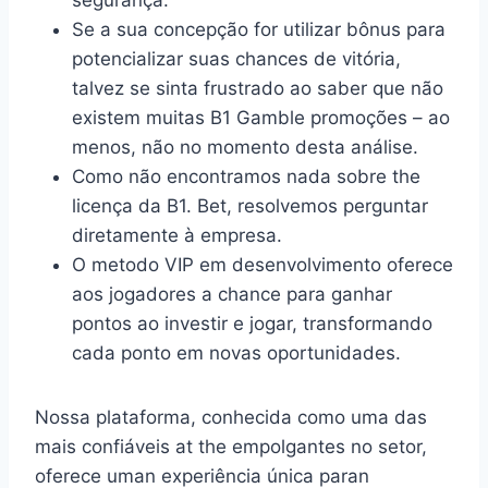
Se a sua concepção for utilizar bônus para
potencializar suas chances de vitória,
talvez se sinta frustrado ao saber que não
existem muitas B1 Gamble promoções – ao
menos, não no momento desta análise.
Como não encontramos nada sobre the
licença da B1. Bet, resolvemos perguntar
diretamente à empresa.
O metodo VIP em desenvolvimento oferece
aos jogadores a chance para ganhar
pontos ao investir e jogar, transformando
cada ponto em novas oportunidades.
Nossa plataforma, conhecida como uma das
mais confiáveis at the empolgantes no setor,
oferece uman experiência única paran