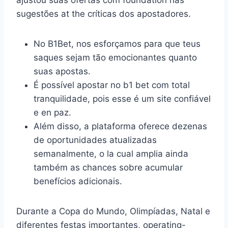
sugestões at the críticas dos apostadores.
No B1Bet, nos esforçamos para que teus
saques sejam tão emocionantes quanto
suas apostas.
É possível apostar no b1 bet com total
tranquilidade, pois esse é um site confiável
e en paz.
Além disso, a plataforma oferece dezenas
de oportunidades atualizadas
semanalmente, o la cual amplia ainda
também as chances sobre acumular
benefícios adicionais.
Durante a Copa do Mundo, Olimpíadas, Natal e
diferentes festas importantes, operating-