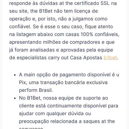
responde às dúvidas at the certificado SSL na
seu site, the B1Bet não tem licença de
operação e, por isto, não a julgamos como
confiável. Se é esse o seu caso, fique atento
na listagem abaixo com casas 100% confiáveis,
apresentando milhões de compradores e que
já foram analisadas e aprovadas pela equipe
de especialistas carry out Casa Apostas
b1bet
.
A main opção de pagamento disponível é u
Pix, uma transação bancária exclusiva
perform Brasil.
No B1Bet, nossa equipe de suporte ao
cliente está continuamente disponível para
ajudar com qualquer dúvida ou
preocupação relacionada a saques at the
segurança.