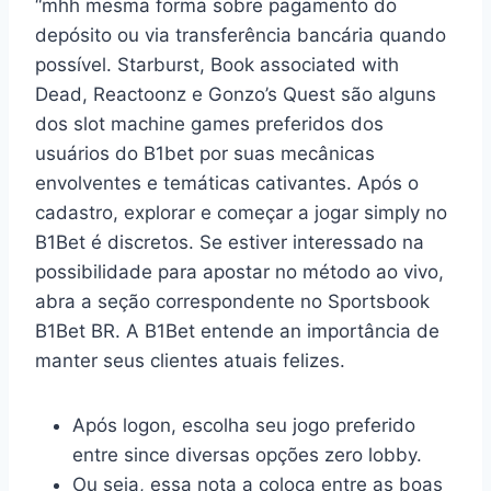
“mhh mesma forma sobre pagamento do
depósito ou via transferência bancária quando
possível. Starburst, Book associated with
Dead, Reactoonz e Gonzo’s Quest são alguns
dos slot machine games preferidos dos
usuários do B1bet por suas mecânicas
envolventes e temáticas cativantes. Após o
cadastro, explorar e começar a jogar simply no
B1Bet é discretos. Se estiver interessado na
possibilidade para apostar no método ao vivo,
abra a seção correspondente no Sportsbook
B1Bet BR. A B1Bet entende an importância de
manter seus clientes atuais felizes.
Após logon, escolha seu jogo preferido
entre since diversas opções zero lobby.
Ou seja, essa nota a coloca entre as boas