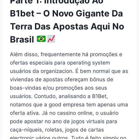
Parte 1: Introdução Ao
B1bet – O Novo Gigante Da
Terra Das Apostas Aqui No
Brasil
Além disso, frequentemente há promoções e
ofertas especiais para operating system
usuários da organizacion. É bem normal que as
viviendas de apostas ofereçam bônus de
boas-vindas e/ou promoções aos seus
usuários. Contudo, analisando a B1Bet,
notamos que a good empresa tem apenas uma
oferta ativa. Já no cassino online, o usuário
pode apostar no ano de jogos virtuais para
caça-níqueis, roletas, jogos de cartas
electronic vários outros. Tudo é feito simply no