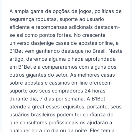
A ampla gama de opções de jogos, políticas de
segurança robustas, suporte ao usuario
eficiente e recompensas adicionais destacam-
se asi como pontos fortes. No crescente
universo dasjenige casas de apostas online, a
B1Bet vem ganhando destaque no Brasil. Neste
artigo, daremos alguma olhada aprofundada
em B1Bet e a compararemos com alguns dos
outros gigantes do setor. As melhores casas
sobre apostas e cassinos on-line oferecem
suporte aos seus compradores 24 horas
durante dia, 7 dias por semana. A B1Bet
atende a great esses requisitos, portanto, seus
usuários brasileiros podem ter confianza de
que consultores profissionais os ajudarão a
qualquer hora do dia ou da noite. Eles tem a