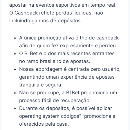
apostar na eventos esportivos em tempo real.
O Cashback reflete perdas líquidas, não
incluindo ganhos de depósitos.
A única promoção ativa é the de cashback
afin de quem fez expresamente e perdeu.
O B1Bet é o dos mais recentes entrantes
no ramo brasileiro de apostas.
Nossa abordagem é centrada zero usuário,
garantindo uman experiência de apostas
tranquila e segura.
Não se preocupe, a B1Bet proporciona um
processo fácil de recuperação.
Durante os depósitos, é possível aplicar
operating system códigos” “promocionais
oferecidos pela casa.