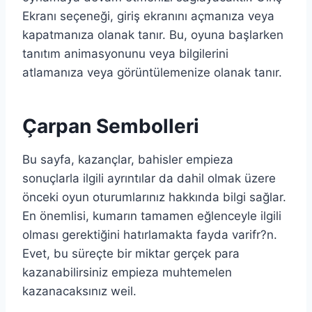
Ekranı seçeneği, giriş ekranını açmanıza veya
kapatmanıza olanak tanır. Bu, oyuna başlarken
tanıtım animasyonunu veya bilgilerini
atlamanıza veya görüntülemenize olanak tanır.
Çarpan Sembolleri
Bu sayfa, kazançlar, bahisler empieza
sonuçlarla ilgili ayrıntılar da dahil olmak üzere
önceki oyun oturumlarınız hakkında bilgi sağlar.
En önemlisi, kumarın tamamen eğlenceyle ilgili
olması gerektiğini hatırlamakta fayda varifr?n.
Evet, bu süreçte bir miktar gerçek para
kazanabilirsiniz empieza muhtemelen
kazanacaksınız weil.