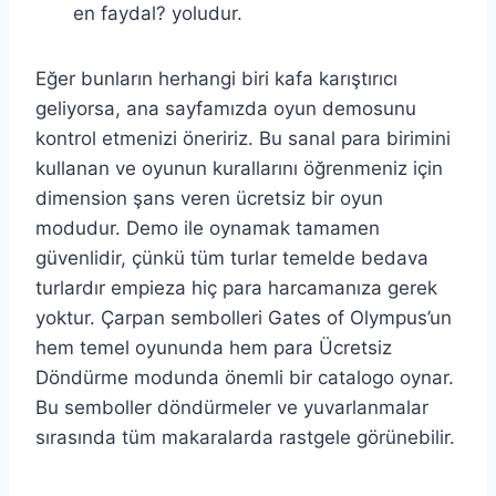
en faydal? yoludur.
Eğer bunların herhangi biri kafa karıştırıcı
geliyorsa, ana sayfamızda oyun demosunu
kontrol etmenizi öneririz. Bu sanal para birimini
kullanan ve oyunun kurallarını öğrenmeniz için
dimension şans veren ücretsiz bir oyun
modudur. Demo ile oynamak tamamen
güvenlidir, çünkü tüm turlar temelde bedava
turlardır empieza hiç para harcamanıza gerek
yoktur. Çarpan sembolleri Gates of Olympus’un
hem temel oyununda hem para Ücretsiz
Döndürme modunda önemli bir catalogo oynar.
Bu semboller döndürmeler ve yuvarlanmalar
sırasında tüm makaralarda rastgele görünebilir.