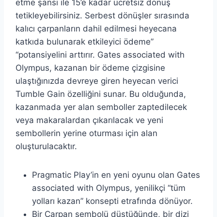
etme şansı ile 15’e kadar ücretsiz dönüş
tetikleyebilirsiniz. Serbest dönüşler sırasında
kalıcı çarpanların dahil edilmesi heyecana
katkıda bulunarak etkileyici ödeme”
“potansiyelini arttırır. Gates associated with
Olympus, kazanan bir ödeme çizgisine
ulaştığınızda devreye giren heyecan verici
Tumble Gain özelliğini sunar. Bu olduğunda,
kazanmada yer alan semboller zaptedilecek
veya makaralardan çıkarılacak ve yeni
sembollerin yerine oturması için alan
oluşturulacaktır.
Pragmatic Play’in en yeni oyunu olan Gates
associated with Olympus, yenilikçi “tüm
yolları kazan” konsepti etrafında dönüyor.
Bir Çarpan sembolü düştüğünde, bir dizi