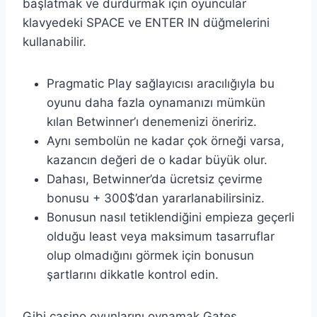
başlatmak ve durdurmak için oyuncular
klavyedeki SPACE ve ENTER IN düğmelerini
kullanabilir.
Pragmatic Play sağlayıcısı aracılığıyla bu
oyunu daha fazla oynamanızı mümkün
kılan Betwinner’ı denemenizi öneririz.
Aynı sembolün ne kadar çok örneği varsa,
kazancın değeri de o kadar büyük olur.
Dahası, Betwinner’da ücretsiz çevirme
bonusu + 300$’dan yararlanabilirsiniz.
Bonusun nasıl tetiklendiğini empieza geçerli
olduğu least veya maksimum tasarruflar
olup olmadığını görmek için bonusun
şartlarını dikkatle kontrol edin.
Gibi casino oyunlarını oynamak Gates