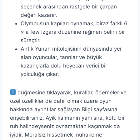
seçenek arasından rastgele bir çarpan
değeri kazanır.
Olympus’un kapıları oynamak, biraz farklı 6
× a few ızgara düzenine rağmen belirli bir
süreçtir.
Antik Yunan mitolojisinin dünyasında yer
alan oyuncular, tanrılar ve büyük
kazançlarla dolu heyecan verici bir
yolculuğa çıkar.
düğmesine tıklayarak, kurallar, ödemeler ve
özel özellikler de dahil olmak üzere oyun
hakkında ayrıntılar sağlayan Bilgi sayfasına
erişebilirsiniz. Ayık kalmanın yanı sıra, kötü bir
ruh halindeyseniz oynamaktan kaçınmak da
iyidir. Moralsiz hissetmek muhakeme