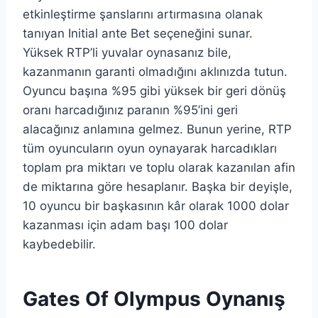
etkinleştirme şanslarını artırmasına olanak
tanıyan Initial ante Bet seçeneğini sunar.
Yüksek RTP’li yuvalar oynasanız bile,
kazanmanın garanti olmadığını aklınızda tutun.
Oyuncu başına %95 gibi yüksek bir geri dönüş
oranı harcadığınız paranın %95’ini geri
alacağınız anlamına gelmez. Bunun yerine, RTP
tüm oyuncuların oyun oynayarak harcadıkları
toplam pra miktarı ve toplu olarak kazanılan afin
de miktarına göre hesaplanır. Başka bir deyişle,
10 oyuncu bir başkasının kâr olarak 1000 dolar
kazanması için adam başı 100 dolar
kaybedebilir.
Gates Of Olympus Oynanış