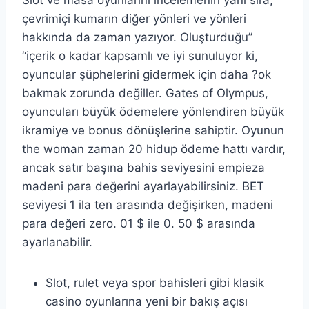
çevrimiçi kumarın diğer yönleri ve yönleri
hakkında da zaman yazıyor. Oluşturduğu”
“içerik o kadar kapsamlı ve iyi sunuluyor ki,
oyuncular şüphelerini gidermek için daha ?ok
bakmak zorunda değiller. Gates of Olympus,
oyuncuları büyük ödemelere yönlendiren büyük
ikramiye ve bonus dönüşlerine sahiptir. Oyunun
the woman zaman 20 hidup ödeme hattı vardır,
ancak satır başına bahis seviyesini empieza
madeni para değerini ayarlayabilirsiniz. BET
seviyesi 1 ila ten arasında değişirken, madeni
para değeri zero. 01 $ ile 0. 50 $ arasında
ayarlanabilir.
Slot, rulet veya spor bahisleri gibi klasik
casino oyunlarına yeni bir bakış açısı