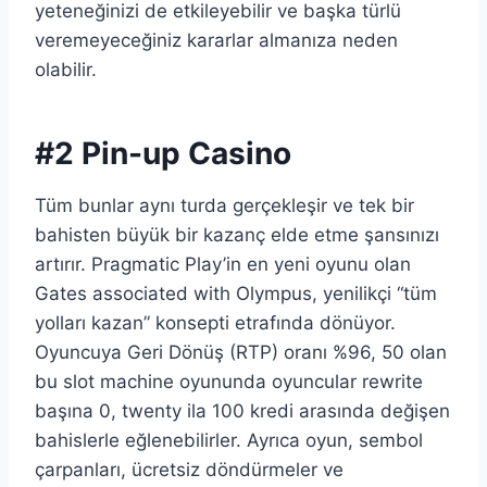
yeteneğinizi de etkileyebilir ve başka türlü
veremeyeceğiniz kararlar almanıza neden
olabilir.
#2 Pin-up Casino
Tüm bunlar aynı turda gerçekleşir ve tek bir
bahisten büyük bir kazanç elde etme şansınızı
artırır. Pragmatic Play’in en yeni oyunu olan
Gates associated with Olympus, yenilikçi “tüm
yolları kazan” konsepti etrafında dönüyor.
Oyuncuya Geri Dönüş (RTP) oranı %96, 50 olan
bu slot machine oyununda oyuncular rewrite
başına 0, twenty ila 100 kredi arasında değişen
bahislerle eğlenebilirler. Ayrıca oyun, sembol
çarpanları, ücretsiz döndürmeler ve