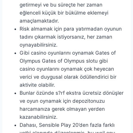
getirmeyi ve bu süreçte her zaman
eğlenceli küçük bir bükülme eklemeyi
amaçlamaktadır.
Risk almamak için para yatırmadan oyunun
tadını çıkarmak istiyorsanız, her zaman
oynayabilirsiniz.
Gibi casino oyunlarını oynamak Gates of
Olympus Gates of Olympus slotu gibi
casino oyunlarını oynamak çok heyecan
verici ve duygusal olarak ödüllendirici bir
aktivite olabilir.
Bunlar özünde s?rf ekstra ücretsiz dönüşler
ve oyun oynamak için depozitonuzu
harcamanıza gerek olmayan yerden
kazanabilirsiniz.
Dahası, Sensible Play 20’den fazla farklı
yetki alanında düzenlenmiş, bu weil onu