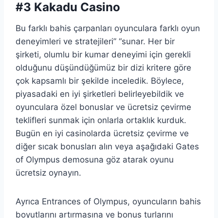
#3 Kakadu Casino
Bu farklı bahis çarpanları oyunculara farklı oyun
deneyimleri ve stratejileri” “sunar. Her bir
şirketi, olumlu bir kumar deneyimi için gerekli
olduğunu düşündüğümüz bir dizi kritere göre
çok kapsamlı bir şekilde inceledik. Böylece,
piyasadaki en iyi şirketleri belirleyebildik ve
oyunculara özel bonuslar ve ücretsiz çevirme
teklifleri sunmak için onlarla ortaklık kurduk.
Bugün en iyi casinolarda ücretsiz çevirme ve
diğer sıcak bonusları alın veya aşağıdaki Gates
of Olympus demosuna göz atarak oyunu
ücretsiz oynayın.
Ayrıca Entrances of Olympus, oyuncuların bahis
boyutlarını artırmasına ve bonus turlarını