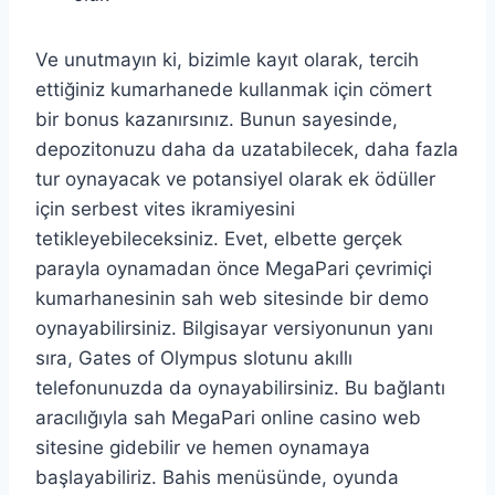
Ve unutmayın ki, bizimle kayıt olarak, tercih
ettiğiniz kumarhanede kullanmak için cömert
bir bonus kazanırsınız. Bunun sayesinde,
depozitonuzu daha da uzatabilecek, daha fazla
tur oynayacak ve potansiyel olarak ek ödüller
için serbest vites ikramiyesini
tetikleyebileceksiniz. Evet, elbette gerçek
parayla oynamadan önce MegaPari çevrimiçi
kumarhanesinin sah web sitesinde bir demo
oynayabilirsiniz. Bilgisayar versiyonunun yanı
sıra, Gates of Olympus slotunu akıllı
telefonunuzda da oynayabilirsiniz. Bu bağlantı
aracılığıyla sah MegaPari online casino web
sitesine gidebilir ve hemen oynamaya
başlayabiliriz. Bahis menüsünde, oyunda