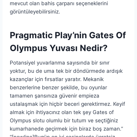
mevcut olan bahis çarpanı seçeneklerini
görüntüleyebilirsiniz.
Pragmatic Play’nin Gates Of
Olympus Yuvası Nedir?
Potansiyel yuvarlanma sayısında bir sınır
yoktur, bu de uma tek bir döndürmede ardışık
kazançlar için fırsatlar yaratır. Mekanik
benzerlerine benzer şekilde, bu oyunlar
tamamen şansınıza güvenir empieza
ustalaşmak için hiçbir beceri gerektirmez. Keyif
almak için ihtiyacınız olan tek şey Gates of
Olympus slotu olumlu bir tutum ve seçtiğiniz
kumarhanede geçirmek için biraz boş zaman.”
“[newline]Bugün en iyi casinolarda ücretsiz