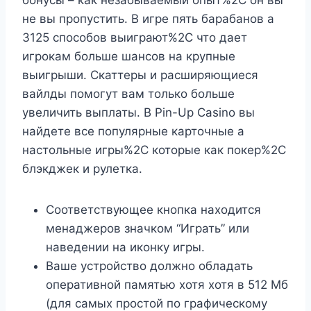
не вы пропустить. В игре пять барабанов а
3125 способов выиграют%2C что дает
игрокам больше шансов на крупные
выигрыши. Скаттеры и расширяющиеся
вайлды помогут вам только больше
увеличить выплаты. В Pin-Up Casino вы
найдете все популярные карточные а
настольные игры%2C которые как покер%2C
блэкджек и рулетка.
Соответствующее кнопка находится
менаджеров значком “Играть” или
наведении на иконку игры.
Ваше устройство должно обладать
оперативной памятью хотя хотя в 512 Мб
(для самых простой по графическому