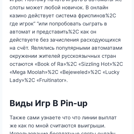
слоты может любой новичок. В онлайн
казино действует система фриспинов%2C
где игрок” “или попробовать сыграть в
автомат и представить%2C как он
действуете без зачисления расходующихся
на счёт. Являлись популярными автоматами
окружении жителей русскоязычных стран
остаются «Book of Ra»%2C «Sizzling Hot»%2C
«Mega Moolah»%2C «Bejeweled»%2C «Lucky
Lady»%2C «Fruitinator».
Виды Игр В Pin-up
Также сами узнаете что что линии выплат
же как по мной считаются выигрыши.
Использование бесплатные слоты онлайн