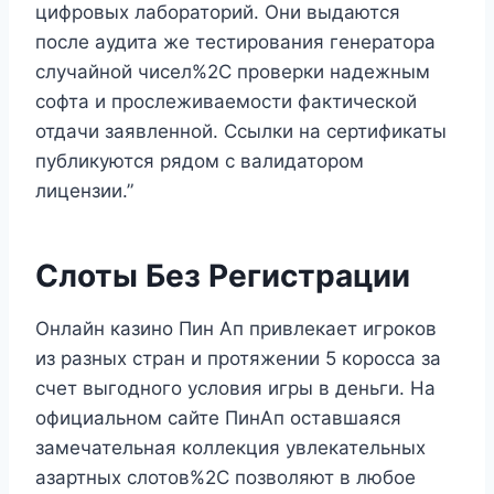
цифровых лабораторий. Они выдаются
после аудита же тестирования генератора
случайной чисел%2C проверки надежным
софта и прослеживаемости фактической
отдачи заявленной. Ссылки на сертификаты
публикуются рядом с валидатором
лицензии.”
Слоты Без Регистрации
Онлайн казино Пин Ап привлекает игроков
из разных стран и протяжении 5 коросса за
счет выгодного условия игры в деньги. На
официальном сайте ПинАп оставшаяся
замечательная коллекция увлекательных
азартных слотов%2C позволяют в любое