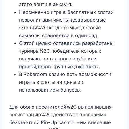
этого войти в аккаунт.
Несомненно игра в бесплатных слотах
позволит вам иметь незабываемые
эмоции%2C когда самые дорогие
символы становятся в один ряд.
С этой целью оставались разработаны
турниры%2C победители которых
получают остального клуба или
провайдеров крупные джекпоты.
В Pokerdom казино есть возможности
играть в слоты на деньги с
использованием бонусов.
Для обоих посетителей%2C выполнивших
регистрацию%2C действует программа
беззаветной Pin-Up casino. Ним внесение