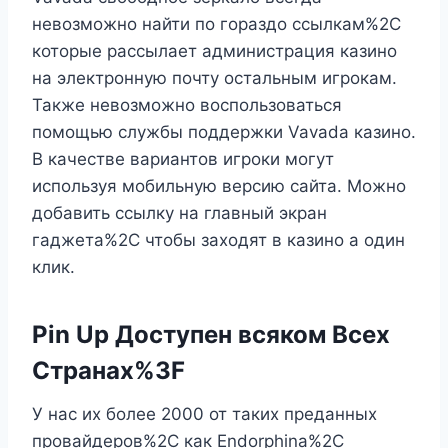
невозможно найти по гораздо ссылкам%2C
которые рассылает администрация казино
на электронную почту остальным игрокам.
Также невозможно воспользоваться
помощью службы поддержки Vavada казино.
В качестве вариантов игроки могут
используя мобильную версию сайта. Можно
добавить ссылку на главный экран
гаджета%2C чтобы заходят в казино а один
клик.
Pin Up Доступен всяком Всех
Странах%3F
У нас их более 2000 от таких преданных
провайдеров%2C как Endorphina%2C