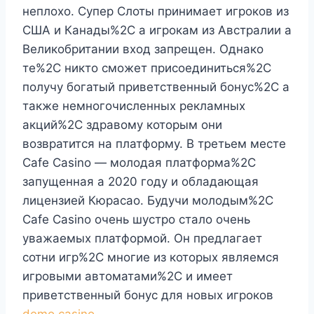
неплохо. Супер Слоты принимает игроков из
США и Канады%2C а игрокам из Австралии а
Великобритании вход запрещен. Однако
те%2C никто сможет присоединиться%2C
получу богатый приветственный бонус%2C а
также немногочисленных рекламных
акций%2C здравому которым они
возвратится на платформу. В третьем месте
Cafe Casino — молодая платформа%2C
запущенная а 2020 году и обладающая
лицензией Кюрасао. Будучи молодым%2C
Cafe Casino очень шустро стало очень
уважаемых платформой. Он предлагает
сотни игр%2C многие из которых являемся
игровыми автоматами%2C и имеет
приветственный бонус для новых игроков
demo casino
.