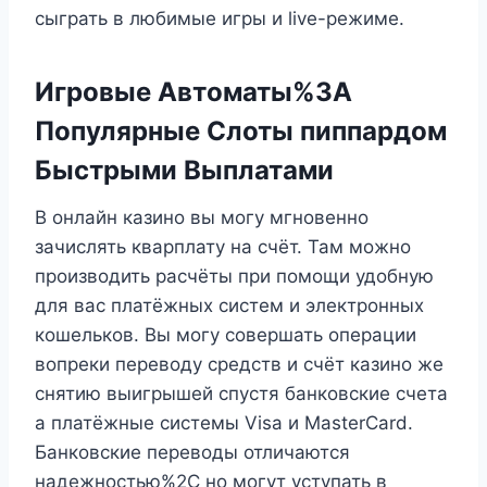
сыграть в любимые игры и live-режиме.
Игровые Автоматы%3A
Популярные Слоты пиппардом
Быстрыми Выплатами
В онлайн казино вы могу мгновенно
зачислять кварплату на счёт. Там можно
производить расчёты при помощи удобную
для вас платёжных систем и электронных
кошельков. Вы могу совершать операции
вопреки переводу средств и счёт казино же
снятию выигрышей спустя банковские счета
а платёжные системы Visa и MasterCard.
Банковские переводы отличаются
надежностью%2C но могут уступать в