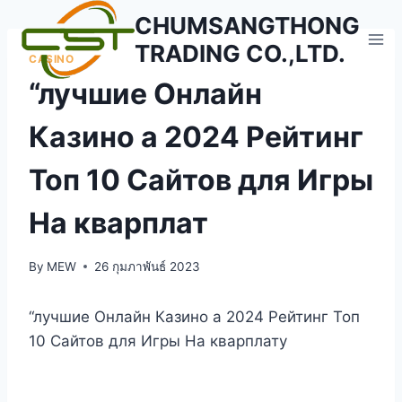
Skip
CHUMSANGTHONG
to
TRADING CO.,LTD.
content
CASINO
“лучшие Онлайн
Казино а 2024 Рейтинг
Топ 10 Сайтов для Игры
На кварплат
By
MEW
26 กุมภาพันธ์ 2023
“лучшие Онлайн Казино а 2024 Рейтинг Топ
10 Сайтов для Игры На кварплату