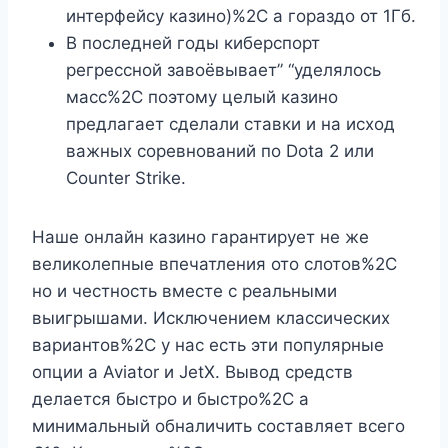
интерфейсу казино)%2C а гораздо от 1Гб.
В последней годы киберспорт
регрессной завоёвывает” “уделялось
масс%2C поэтому целый казино
предлагает сделали ставки и на исход
важных соревнований по Dota 2 или
Counter Strike.
Наше онлайн казино гарантирует не же
великолепные впечатления ото слотов%2C
но и честность вместе с реальными
выигрышами. Исключением классических
вариантов%2C у нас есть эти популярные
опции а Aviator и JetX. Вывод средств
делается быстро и быстро%2C а
минимальный обналичить составляет всего