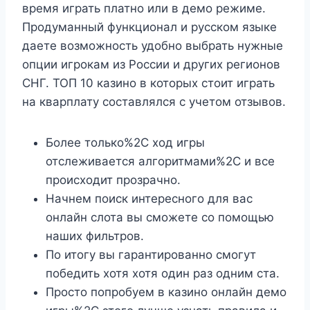
время играть платно или в демо режиме.
Продуманный функционал и русском языке
даете возможность удобно выбрать нужные
опции игрокам из России и других регионов
СНГ. ТОП 10 казино в которых стоит играть
на кварплату составлялся с учетом отзывов.
Более только%2C ход игры
отслеживается алгоритмами%2C и все
происходит прозрачно.
Начнем поиск интересного для вас
онлайн слота вы сможете со помощью
наших фильтров.
По итогу вы гарантированно смогут
победить хотя хотя один раз одним ста.
Просто попробуем в казино онлайн демо