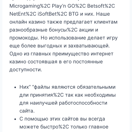
Microgaming%2C Play’n GO%2C Betsoft%2C
NetEnt%2C iSoftBet%2C BTG и них. Наше
онлайн казино также предлагает клиентам
разнообразные бонусы%2C акции и
промокоды. Но использование делает игру
еще более выгодных и захватывающей.
Одно из главных преимущество интернет
казино состоявшая в его постоянные
доступности.
Них” “файлы являются обязательными
дли принятия%2C так как необходимы
для наилучшей работоспособности
сайта.
С помощью этих сайтов вы всегда
можете быстро%2C только главное