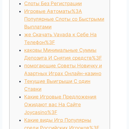
Слоты Без Регистрации
Игровые Автоматы%3A
Популярные Слоты со Быстрыми
Выплатами
же Скачать Vavada к Себе На
Телефон%3F
каковы Минимальные Суммы
Депозита И Снятия средств%3F
помогающие Советы Новичку и
Азартных Играх Онлайн-казино
Текущие Выигрыши С один
Ставки
Какие Игровые Предложения
Ожидают вас На Сайте
Joycasino%3F
Какие виды Игр Популярны
среди Российских Игроков%3F