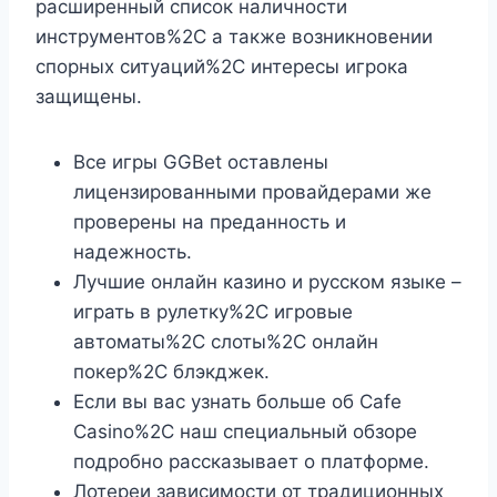
расширенный список наличности
инструментов%2C а также возникновении
спорных ситуаций%2C интересы игрока
защищены.
Все игры GGBet оставлены
лицензированными провайдерами же
проверены на преданность и
надежность.
Лучшие онлайн казино и русском языке –
играть в рулетку%2C игровые
автоматы%2C слоты%2C онлайн
покер%2C блэкджек.
Если вы вас узнать больше об Cafe
Casino%2C наш специальный обзоре
подробно рассказывает о платформе.
Лотереи зависимости от традиционных