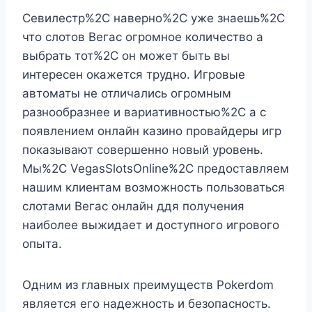
Севилестр%2C наверно%2C уже знаешь%2C
что слотов Вегас огромное количество а
выбрать тот%2C он может быть вы
интересен окажется трудно. Игровые
автоматы не отличались огромным
разнообразнее и вариативностью%2C а с
появлением онлайн казино провайдеры игр
показывают совершенно новый уровень.
Мы%2C VegasSlotsOnline%2C предоставляем
нашим клиентам возможность пользоваться
слотами Вегас онлайн ддя получения
наиболее выжидает и доступного игрового
опыта.
Одним из главных преимуществ Pokerdom
является его надежность и безопасность.