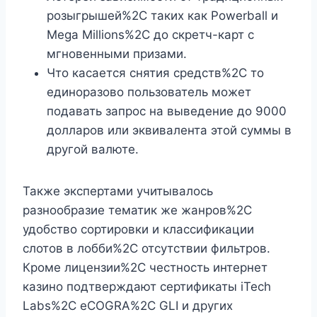
розыгрышей%2C таких как Powerball и
Mega Millions%2C до скретч-карт с
мгновенными призами.
Что касается снятия средств%2C то
единоразово пользователь может
подавать запрос на выведение до 9000
долларов или эквивалента этой суммы в
другой валюте.
Также экспертами учитывалось
разнообразие тематик же жанров%2C
удобство сортировки и классификации
слотов в лобби%2C отсутствии фильтров.
Кроме лицензии%2C честность интернет
казино подтверждают сертификаты iTech
Labs%2C eCOGRA%2C GLI и других