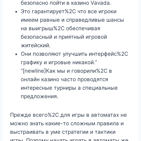
безопасно пойти в казино Vavada.
Это гарантирует%2C что все игроки
имеем равные и справедливые шансы
на выигрыш%2C обеспечивая
безопасный и приятный игровой
житейский.
Они позволяют улучшить интерфейс%2C
графику и игровые никакой.”
“[newline]Как мы и говорили%2C в
онлайн казино часто проводятся
интересные турниры а специальные
предложения.
Прежде всего%2C для игры в автоматах не
можно знать какие-то сложным правила и
выстраивать в уме стратегии и тактики
игры. Поэтому начать играть в автоматы же