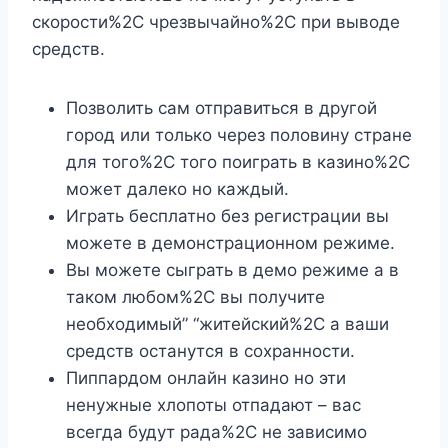
скорости%2C чрезвычайно%2C при выводе
средств.
Позволить сам отправиться в другой
город или только через половину стране
для того%2C того поиграть в казино%2C
может далеко но каждый.
Играть бесплатно без регистрации вы
можете в демонстрационном режиме.
Вы можете сыграть в демо режиме а в
таком любом%2C вы получите
необходимый” “житейский%2C а ваши
средств останутся в сохранности.
Пиппардом онлайн казино но эти
ненужные хлопоты отпадают – вас
всегда будут рада%2C не зависимо