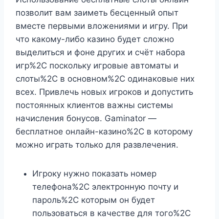
позволит вам заиметь бесценный опыт
вместе первыми вложениями и игру. При
что какому-либо казино будет сложно
выделиться и фоне других и счёт набора
игр%2C поскольку игровые автоматы и
слоты%2C в основном%2C одинаковые них
всех. Привлечь новых игроков и допустить
постоянных клиентов важны системы
начисления бонусов. Gaminator —
бесплатное онлайн-казино%2C в которому
можно играть только для развлечения.
Игроку нужно показать номер
телефона%2C электронную почту и
пароль%2C которым он будет
пользоваться в качестве для того%2C