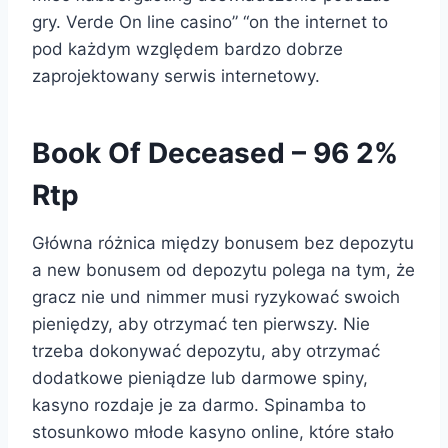
gry. Verde On line casino” “on the internet to
pod każdym względem bardzo dobrze
zaprojektowany serwis internetowy.
Book Of Deceased – 96 2%
Rtp
Główna różnica między bonusem bez depozytu
a new bonusem od depozytu polega na tym, że
gracz nie und nimmer musi ryzykować swoich
pieniędzy, aby otrzymać ten pierwszy. Nie
trzeba dokonywać depozytu, aby otrzymać
dodatkowe pieniądze lub darmowe spiny,
kasyno rozdaje je za darmo. Spinamba to
stosunkowo młode kasyno online, które stało