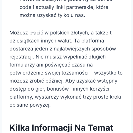
code i actually linki partnerskie, które
można uzyskać tylko u nas.
Możesz płacić w polskich złotych, a także t
dziesiątkach innych walut. Ta platforma
dostarcza jeden z najłatwiejszych sposobów
rejestracji. Nie musisz wypełniać długich
formularzy ani poświęcać czasu na
potwierdzenie swojej tożsamości – wszystko to
możesz zrobić później. Aby uzyskać wstępny
dostęp do gier, bonusów i innych korzyści
platformy, wystarczy wykonać trzy proste kroki
opisane powyżej.
Kilka Informacji Na Temat