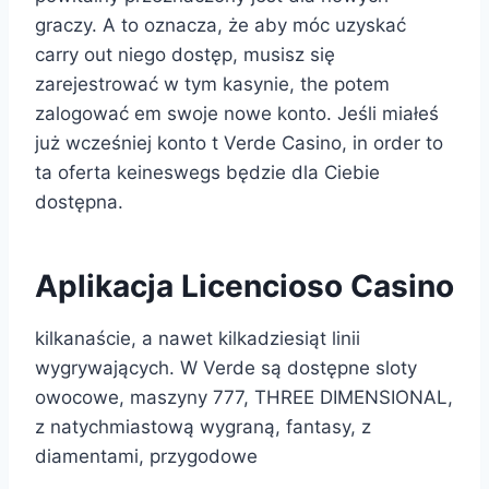
graczy. A to oznacza, że aby móc uzyskać
carry out niego dostęp, musisz się
zarejestrować w tym kasynie, the potem
zalogować em swoje nowe konto. Jeśli miałeś
już wcześniej konto t Verde Casino, in order to
ta oferta keineswegs będzie dla Ciebie
dostępna.
Aplikacja Licencioso Casino
kilkanaście, a nawet kilkadziesiąt linii
wygrywających. W Verde są dostępne sloty
owocowe, maszyny 777, THREE DIMENSIONAL,
z natychmiastową wygraną, fantasy, z
diamentami, przygodowe