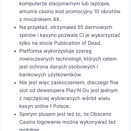
komputerze stacjonarnym lub laptopie,
amunra casino kod promocyjny 10 obrotów
z mnożnikiem 4X.
Na przykład, otrzymałeś 55 darmowych
spinów i kasyno pozwala Ci je wykorzystać
tylko na slocie Publication of Dead.
Platforma wykorzystuje szereg
nowoczesnych technologii, których celem
jest ochrona danych osobowych i
bankowych użytkowników.
Nie jest więc zaskoczeniem, dlaczego five
slot od dewelopera Play’N Go jest jednym
z najczęściej wybieranych wśród wielu
kasyn online t Polsce.
Sporym plusem jest też to, że Obsceno
Casino logowanie można wykonywać też
mobilnie.