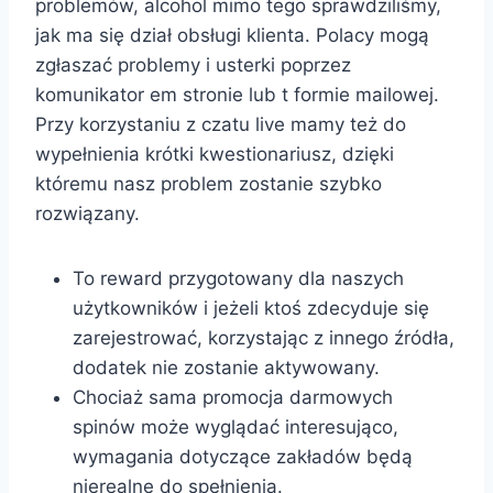
problemów, alcohol mimo tego sprawdziliśmy,
jak ma się dział obsługi klienta. Polacy mogą
zgłaszać problemy i usterki poprzez
komunikator em stronie lub t formie mailowej.
Przy korzystaniu z czatu live mamy też do
wypełnienia krótki kwestionariusz, dzięki
któremu nasz problem zostanie szybko
rozwiązany.
To reward przygotowany dla naszych
użytkowników i jeżeli ktoś zdecyduje się
zarejestrować, korzystając z innego źródła,
dodatek nie zostanie aktywowany.
Chociaż sama promocja darmowych
spinów może wyglądać interesująco,
wymagania dotyczące zakładów będą
nierealne do spełnienia.