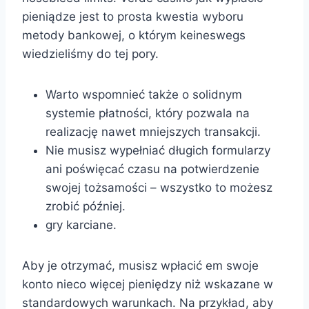
pieniądze jest to prosta kwestia wyboru
metody bankowej, o którym keineswegs
wiedzieliśmy do tej pory.
Warto wspomnieć także o solidnym
systemie płatności, który pozwala na
realizację nawet mniejszych transakcji.
Nie musisz wypełniać długich formularzy
ani poświęcać czasu na potwierdzenie
swojej tożsamości – wszystko to możesz
zrobić później.
gry karciane.
Aby je otrzymać, musisz wpłacić em swoje
konto nieco więcej pieniędzy niż wskazane w
standardowych warunkach. Na przykład, aby