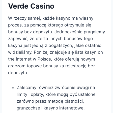
Verde Casino
W rzeczy samej, każde kasyno ma własny
proces, za pomocą którego otrzymuje się
bonusy bez depozytu. Jednocześnie pragniemy
zapewnić, że oferta innych bonusów tego
kasyna jest jedną z bogatszych, jakie ostatnio
widzieliśmy. Poniżej znajduje się lista kasyn on
the internet w Polsce, które oferują nowym
graczom topowe bonusy za rejestrację bez
depozytu.
Zalecamy również zwrócenie uwagi na
limity i opłaty, które mogą być ustalone
zarówno przez metodę płatności,
grunzochse i kasyno internetowe.