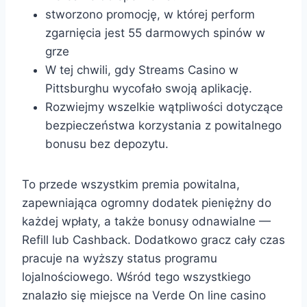
stworzono promocję, w której perform
zgarnięcia jest 55 darmowych spinów w
grze
W tej chwili, gdy Streams Casino w
Pittsburghu wycofało swoją aplikację.
Rozwiejmy wszelkie wątpliwości dotyczące
bezpieczeństwa korzystania z powitalnego
bonusu bez depozytu.
To przede wszystkim premia powitalna,
zapewniająca ogromny dodatek pieniężny do
każdej wpłaty, a także bonusy odnawialne —
Refill lub Cashback. Dodatkowo gracz cały czas
pracuje na wyższy status programu
lojalnościowego. Wśród tego wszystkiego
znalazło się miejsce na Verde On line casino