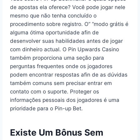
de apostas ela oferece? Você pode jogar nele
mesmo que não tenha concluído o
procedimento sobre registro. O” “modo grátis é
alguma ótima oportunidade afin de
desenvolver suas habilidades antes de jogar
com dinheiro actual. O Pin Upwards Casino
também proporciona uma seção para
perguntas frequentes onde os jogadores
podem encontrar respostas afin de as dúvidas
também comuns sem precisar entrar em
contato com o suporte. Proteger os
informações pessoais dos jogadores é uma
prioridade para o Pin-up Bet.
Existe Um Bônus Sem