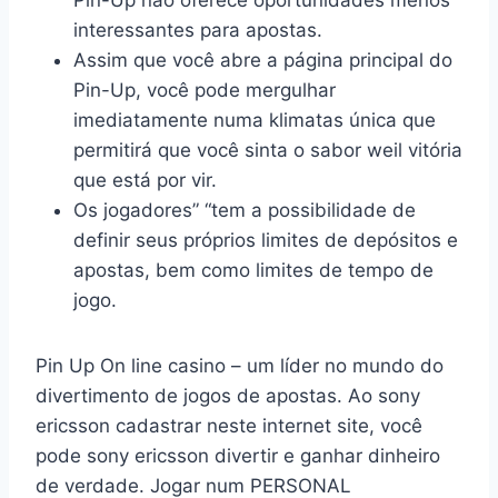
interessantes para apostas.
Assim que você abre a página principal do
Pin-Up, você pode mergulhar
imediatamente numa klimatas única que
permitirá que você sinta o sabor weil vitória
que está por vir.
Os jogadores” “tem a possibilidade de
definir seus próprios limites de depósitos e
apostas, bem como limites de tempo de
jogo.
Pin Up On line casino – um líder no mundo do
divertimento de jogos de apostas. Ao sony
ericsson cadastrar neste internet site, você
pode sony ericsson divertir e ganhar dinheiro
de verdade. Jogar num PERSONAL