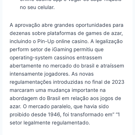
no seu celular.
A aprovação abre grandes oportunidades para
dezenas sobre plataformas de games de azar,
incluindo o Pin-Up online casino. A legalização
perform setor de iGaming permitiu que
operating-system cassinos entrassem
abertamente no mercado do brasil e atraíssem
intensamente jogadores. As novas
regulamentações introduzidas no final de 2023
marcaram uma mudança importante na
abordagem do Brasil em relação aos jogos de
azar. O mercado paralelo, que havia sido
proibido desde 1946, foi transformado em” “1
setor legalmente regulamentado.