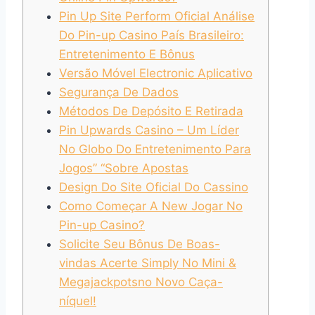
Pin Up Site Perform Oficial Análise
Do Pin-up Casino País Brasileiro:
Entretenimento E Bônus
Versão Móvel Electronic Aplicativo
Segurança De Dados
Métodos De Depósito E Retirada
Pin Upwards Casino – Um Líder
No Globo Do Entretenimento Para
Jogos” “Sobre Apostas
Design Do Site Oficial Do Cassino
Como Começar A New Jogar No
Pin-up Casino?
Solicite Seu Bônus De Boas-
vindas Acerte Simply No Mini &
Megajackpotsno Novo Caça-
níquel!