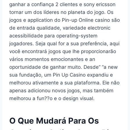
ganhar a confiança 2 clientes e sony ericsson
tornar um dos líderes no planeta do jogo. Os
jogos e application do Pin-up Online casino são
de entrada qualidade, variedade electronic
acessibilidade para operating-system
jogadores. Seja qual for a sua preferência, aqui
você encontrará jogos que lhe proporcionarão
vários momentos emocionantes e an
oportunidade de ganhar muito. Desde” “a new
sua fundação, um Pin Up Casino expandiu e
melhorou ativamente a sua plataforma. Ele não
apenas adicionou novos jogos, mas também
melhorou a fun??o e o design visual.
O Que Mudará Para Os