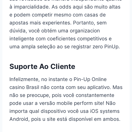
à imparcialidade. As odds aqui são muito altas
e podem competir mesmo com casas de
apostas mais experientes. Portanto, sem
dúvida, você obtém uma organizacion
inteligente com coeficientes competitivos e
uma ampla seleção ao se registrar zero PinUp.
Suporte Ao Cliente
Infelizmente, no instante o Pin-Up Online
casino Brasil não conta com seu aplicativo. Mas
não se preocupe, pois você constantemente
pode usar a versão mobile perform site! Não
importa qual dispositivo você usa iOS systems
Android, pois u site está disponível em ambos.