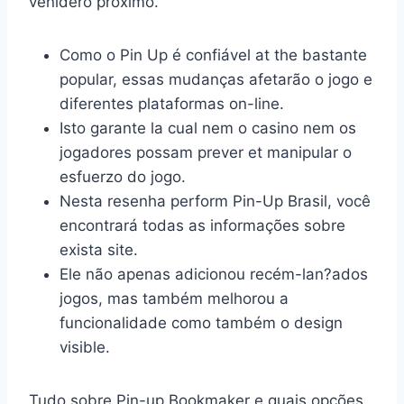
venidero próximo.
Como o Pin Up é confiável at the bastante
popular, essas mudanças afetarão o jogo e
diferentes plataformas on-line.
Isto garante la cual nem o casino nem os
jogadores possam prever et manipular o
esfuerzo do jogo.
Nesta resenha perform Pin-Up Brasil, você
encontrará todas as informações sobre
exista site.
Ele não apenas adicionou recém-lan?ados
jogos, mas também melhorou a
funcionalidade como também o design
visible.
Tudo sobre Pin-up Bookmaker e quais opções