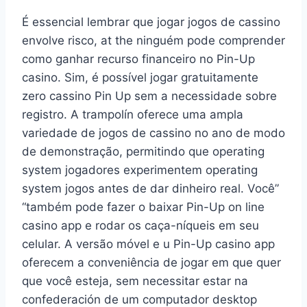
É essencial lembrar que jogar jogos de cassino
envolve risco, at the ninguém pode comprender
como ganhar recurso financeiro no Pin-Up
casino. Sim, é possível jogar gratuitamente
zero cassino Pin Up sem a necessidade sobre
registro. A trampolín oferece uma ampla
variedade de jogos de cassino no ano de modo
de demonstração, permitindo que operating
system jogadores experimentem operating
system jogos antes de dar dinheiro real. Você”
“também pode fazer o baixar Pin-Up on line
casino app e rodar os caça-níqueis em seu
celular. A versão móvel e u Pin-Up casino app
oferecem a conveniência de jogar em que quer
que você esteja, sem necessitar estar na
confederación de um computador desktop