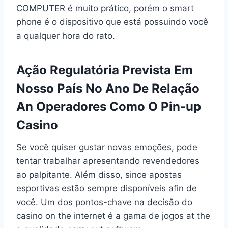
COMPUTER é muito prático, porém o smart
phone é o dispositivo que está possuindo você
a qualquer hora do rato.
Ação Regulatória Prevista Em
Nosso País No Ano De Relação
An Operadores Como O Pin-up
Casino
Se você quiser gustar novas emoções, pode
tentar trabalhar apresentando revendedores
ao palpitante. Além disso, since apostas
esportivas estão sempre disponíveis afin de
você. Um dos pontos-chave na decisão do
casino on the internet é a gama de jogos at the