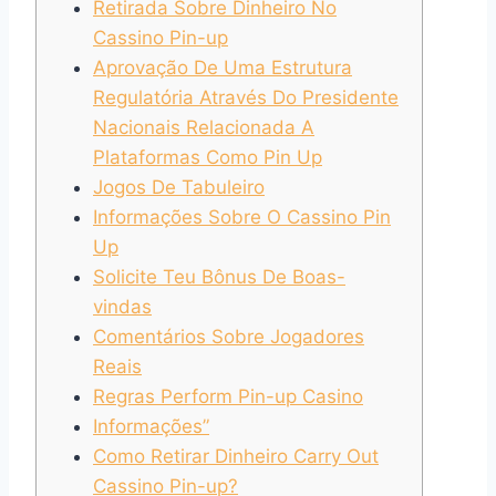
Retirada Sobre Dinheiro No
Cassino Pin-up
Aprovação De Uma Estrutura
Regulatória Através Do Presidente
Nacionais Relacionada A
Plataformas Como Pin Up
Jogos De Tabuleiro
Informações Sobre O Cassino Pin
Up
Solicite Teu Bônus De Boas-
vindas
Comentários Sobre Jogadores
Reais
Regras Perform Pin-up Casino
Informações”
Como Retirar Dinheiro Carry Out
Cassino Pin-up?