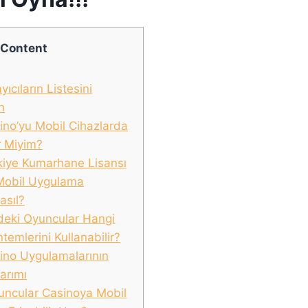
Content
ıcıların Listesini
n
ino’yu Mobil Cihazlarda
r Miyim?
kiye Kumarhane Lisansı
Mobil Uygulama
asıl?
deki Oyuncular Hangi
emlerini Kullanabilir?
ino Uygulamalarının
arımı
uncular Casinoya Mobil