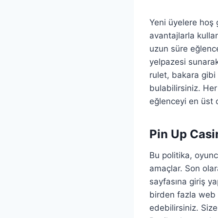
Yeni üyelere hoş 
avantajlarla kulla
uzun süre eğlencen
yelpazesi sunarak 
rulet, bakara gibi
bulabilirsiniz. He
eğlenceyi en üst 
Pin Up Casi
Bu politika, oyunc
amaçlar. Son olar
sayfasına giriş ya
birden fazla web 
edebilirsiniz. Siz