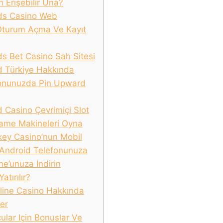
 Erişebilir Una?
ds Casino Web
Oturum Açma Ve Kayıt
s Bet Casino Sah Sitesi
 Türkiye Hakkında
efonunuzda Pin Upward
 Casino Çevrimiçi Slot
ame Makineleri Oyna
key Casino’nun Mobil
Android Telefonunuza
ne’unuza Indirin
atırılır?
line Casino Hakkında
ler
ular Için Bonuslar Ve