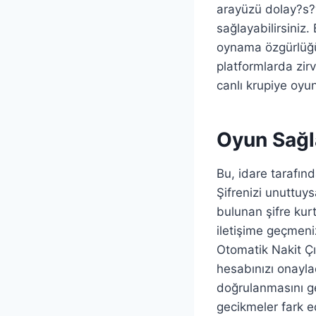
arayüzü dolay?s?y
sağlayabilirsiniz.
oynama özgürlüğü
platformlarda zir
canlı krupiye oyu
Oyun Sağla
Bu, idare tarafın
Şifrenizi unuttuysa
bulunan şifre kurt
iletişime geçmeni
Otomatik Nakit Çı
hesabınızı onaylad
doğrulanmasını g
gecikmeler fark e