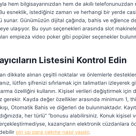
la hem bilgisayarınızdan hem de akıllı telefonunuzdan 
 Bu esneklik, istediğiniz zaman ve herhangi bir yerde cas
 sunar. Günümüzün dijital çağında, bahis ve eğlence de
veye ulaşıyor. Bu oyun seçenekleri arasında slot makinele
nları empieza video poker gibi popüler seçenekler bulun
yıcıların Listesini Kontrol Edin
dan dikkate alınan çeşitli noktalar ve önlemlerle destekl
nız, lütfen şifrenizi sıfırlamak için talimatları izleyerek 
arma özelliğini kullanın. Kişisel verileri değiştirmek için 
z gerekir. Kayda değer özellikler arasında minimum 1, thi
kışı, Otomatik Bahis ve diğerleri de bulunmaktadır. Kay
ığınızda, her türlü” “bonusu alabilirsiniz. Konuk kişisel ve
erçekleştirmediyse, kazançların elektronik cüzdanlara 
debilir
pin up para çekme nasıl yapılır
.