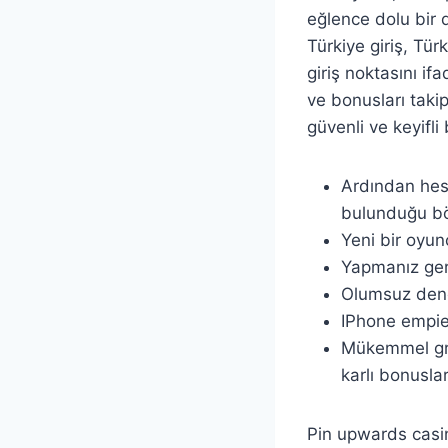
eğlence dolu bir 
Türkiye giriş, Tür
giriş noktasını if
ve bonusları takip
güvenli ve keyifli
Ardından hesa
bulunduğu bö
Yeni bir oyun
Yapmanız gere
Olumsuz deney
IPhone empiez
Mükemmel graf
karlı bonuslar
Pin upwards casin