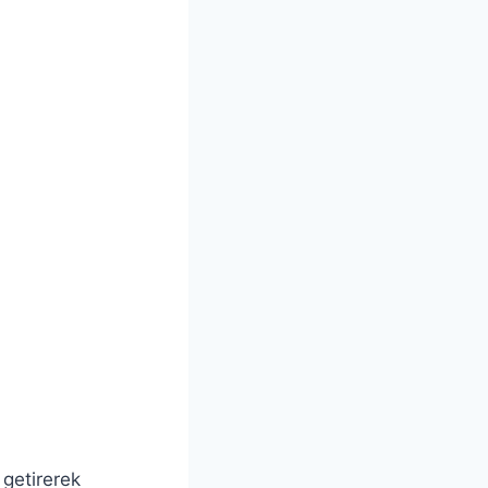
 getirerek