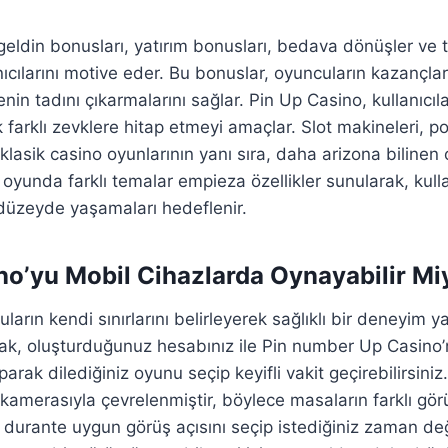
geldin bonusları, yatırım bonusları, bedava dönüşler ve t
nıcılarını motive eder. Bu bonuslar, oyuncuların kazançlar
in tadını çıkarmalarını sağlar. Pin Up Casino, kullanıcıl
farklı zevklere hitap etmeyi amaçlar. Slot makineleri, po
 klasik casino oyunlarının yanı sıra, daha arizona bilinen 
r oyunda farklı temalar empieza özellikler sunularak, kulla
düzeyde yaşamaları hedeflenir.
no’yu Mobil Cihazlarda Oynayabilir M
uların kendi sınırlarını belirleyerek sağlıklı bir deneyim 
ak, oluşturduğunuz hesabınız ile Pin number Up Casino’
parak dilediğiniz oyunu seçip keyifli vakit geçirebilirsin
kamerasıyla çevrelenmiştir, böylece masaların farklı gör
e durante uygun görüş açısını seçip istediğiniz zaman deği