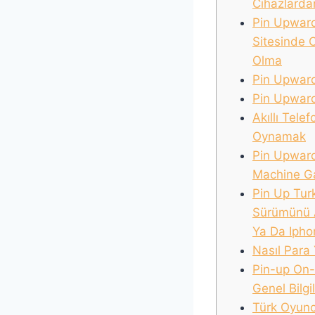
Cihazlardan
Pin Upwar
Sitesinde 
Olma
Pin Upward
Pin Upward
Akıllı Tel
Oynamak
Pin Upward
Machine G
Pin Up Tur
Sürümünü 
Ya Da Ipho
Nasıl Para Y
Pin-up On-
Genel Bilgi
Türk Oyunc