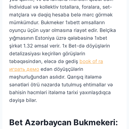
İndividual və kollektiv totallara, foralara, set-
matçlara və dəqiq hesaba belə mərc görmək
mümkümdur. Bukmeker 1xbett əmsalların
oyunçu üçün uyar olmasına riayət edir. Belçika
yığmasının Estoniya üzrə qələbəsinə 1xbet
şirkət 1.32 əmsal verir. 1x Bet-də döyüşlərin
detalizasiyası keçirilən görüşlərin
təbəqəsindən, eləcə də gediş
book of ra
играть демо
edən döyüşçülərin
məşhurluğundan asılıdır. Qarışıq itələmə
sənətləri ötrü nəzərdə tutulmuş ehtimallar və
bahisin həcmləri itələmə tarixi yaxınlaşdıqca
dəyişə bilər.
Bet Azərbaycan Bukmekeri: