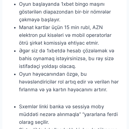
Oyun başlayanda 1xbet bingo maşını
göstərilən diapazondan bir-bir nömrələr
çəkməyə başlayır.
Manat kartlar üçün 15 min rubl, AZN
elektron pul kisələri və mobil operatorlar
ötrü şirkət komissiya ehtiyac etmir.
Əgər siz də 1xbetdə hesab çözələmək və
bahis oynamaq istəyirsinizsə, bu rəy sizə
istifadəçi yoldaşı olacaq.
Oyun həyəcanından özgə, bu
həvəsləndiricilər rol artıq edir və verilən hər
fırlanma və ya kartın həyəcanını artırır.
Sxemlər linki banka və sessiya moby
müddəti nezərə alınmaqla” “yararlana ferdi
olarag seçilir.