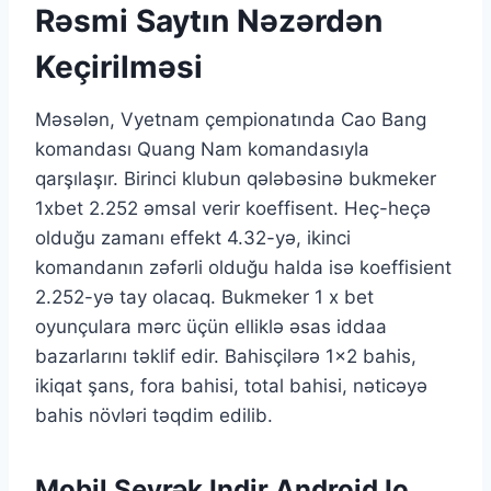
Rəsmi Saytın Nəzərdən
Keçirilməsi
Məsələn, Vyetnam çempionatında Cao Bang
komandası Quang Nam komandasıyla
qarşılaşır. Birinci klubun qələbəsinə bukmeker
1xbet 2.252 əmsal verir koeffisent. Heç-heçə
olduğu zamanı effekt 4.32-yə, ikinci
komandanın zəfərli olduğu halda isə koeffisient
2.252-yə tay olacaq. Bukmeker 1 x bet
oyunçulara mərc üçün elliklə əsas iddaa
bazarlarını təklif edir. Bahisçilərə 1×2 bahis,
ikiqat şans, fora bahisi, total bahisi, nəticəyə
bahis növləri təqdim edilib.
Mobil Seyrək Indir Android Io