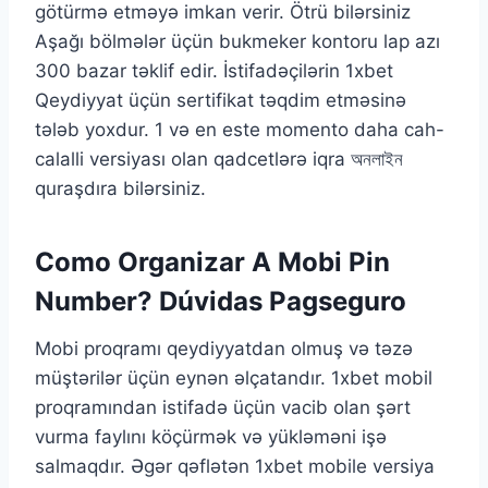
götürmə etməyə imkan verir. Ötrü bilərsiniz
Aşağı bölmələr üçün bukmeker kontoru lap azı
300 bazar təklif edir. İstifadəçilərin 1xbet
Qeydiyyat üçün sertifikat təqdim etməsinə
tələb yoxdur. 1 və en este momento daha cah-
calalli versiyası olan qadcetlərə iqra অনলাইন
quraşdıra bilərsiniz.
Como Organizar A Mobi Pin
Number? Dúvidas Pagseguro
Mobi proqramı qeydiyyatdan olmuş və təzə
müştərilər üçün eynən əlçatandır. 1xbet mobil
proqramından istifadə üçün vacib olan şərt
vurma faylını köçürmək və yükləməni işə
salmaqdır. Əgər qəflətən 1xbet mobile versiya