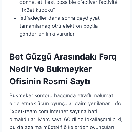
donne, et il est possible d’activer l’activité
“1xBet kuboku”.
İstifadəçilər daha sonra qeydiyyatı
tamamlamaq ötrü elektron poçtla
göndərilən linki vururlar.
Bet Güzgü Arasındakı Fərq
Nədir Və Bukmeyker
Ofisinin Rəsmi Saytı
Bukmeker kontoru haqqında ətraflı məlumat
əldə etmək üçün oyunçular daim yenilənən info
1xbet-team.com internet saytına batil
olmalıdırlar. Mərc saytı 60 dildə lokallaşdırılıb ki,
bu da azalma müxtəlif ölkələrdən oyunçuları