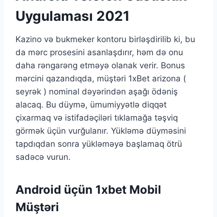
Uygulaması 2021
Kazino və bukmeker kontoru birləşdirilib ki, bu
da mərc prosesini asanlaşdırır, həm də onu
daha rəngarəng etməyə olanak verir. Bonus
mərcini qazandıqda, müştəri 1xBet arizona (
seyrək ) nominal dəyərindən aşağı ödəniş
alacaq. Bu düymə, ümumiyyətlə diqqət
çixarmaq və istifadəçiləri tıklamağa təşviq
görmək üçün vurğulanır. Yükləmə düyməsini
tapdıqdan sonra yükləməyə başlamaq ötrü
sadəcə vurun.
Android üçün 1xbet Mobil
Müştəri