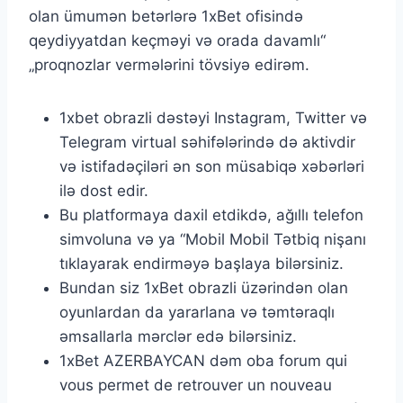
olan ümumən betərlərə 1xBet ofisində
qeydiyyatdan keçməyi və orada davamlı“
„proqnozlar vermələrini tövsiyə edirəm.
1xbet obrazli dəstəyi Instagram, Twitter və
Telegram virtual səhifələrində də aktivdir
və istifadəçiləri ən son müsabiqə xəbərləri
ilə dost edir.
Bu platformaya daxil etdikdə, ağıllı telefon
simvoluna və ya “Mobil Mobil Tətbiq nişanı
tıklayarak endirməyə başlaya bilərsiniz.
Bundan siz 1xBet obrazli üzərindən olan
oyunlardan da yararlana və təmtəraqlı
əmsallarla mərclər edə bilərsiniz.
1xBet AZERBAYCAN dəm oba forum qui
vous permet de retrouver un nouveau