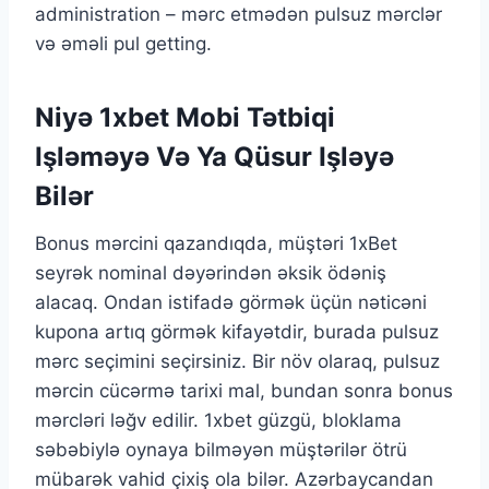
administration – mərc etmədən pulsuz mərclər
və əməli pul getting.
Niyə 1xbet Mobi Tətbiqi
Işləməyə Və Ya Qüsur Işləyə
Bilər
Bonus mərcini qazandıqda, müştəri 1xBet
seyrək nominal dəyərindən əksik ödəniş
alacaq. Ondan istifadə görmək üçün nəticəni
kupona artıq görmək kifayətdir, burada pulsuz
mərc seçimini seçirsiniz. Bir növ olaraq, pulsuz
mərcin cücərmə tarixi mal, bundan sonra bonus
mərcləri ləğv edilir. 1xbet güzgü, bloklama
səbəbiylə oynaya bilməyən müştərilər ötrü
mübarək vahid çixiş ola bilər. Azərbaycandan