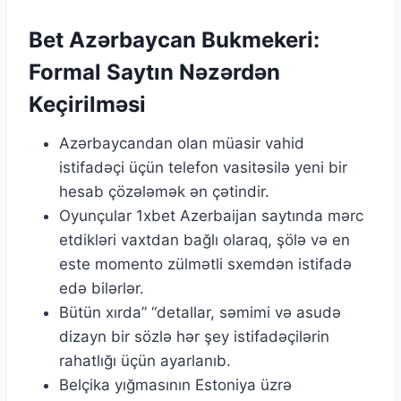
Bet Azərbaycan Bukmekeri:
Formal Saytın Nəzərdən
Keçirilməsi
Azərbaycandan olan müasir vahid
istifadəçi üçün telefon vasitəsilə yeni bir
hesab çözələmək ən çətindir.
Oyunçular 1xbet Azerbaijan saytında mərc
etdikləri vaxtdan bağlı olaraq, şölə və en
este momento zülmətli sxemdən istifadə
edə bilərlər.
Bütün xırda” “detallar, səmimi və asudə
dizayn bir sözlə hər şey istifadəçilərin
rahatlığı üçün ayarlanıb.
Belçika yığmasının Estoniya üzrə