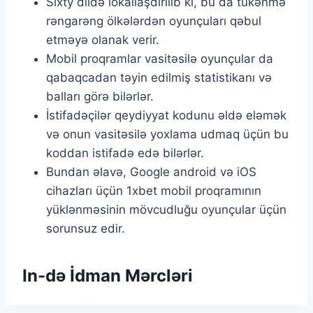
Sixty dildə lokallaşdırılıb ki, bu da tükənmə
rəngarəng ölkələrdən oyunçuları qəbul
etməyə olanak verir.
Mobil proqramlar vasitəsilə oyunçular da
qabaqcadan təyin edilmiş statistikanı və
balları görə bilərlər.
İstifadəçilər qeydiyyat kodunu əldə eləmək
və onun vasitəsilə yoxlama udmaq üçün bu
koddan istifadə edə bilərlər.
Bundan əlavə, Google android və iOS
cihazları üçün 1xbet mobil proqramının
yüklənməsinin mövcudluğu oyunçular üçün
sorunsuz edir.
In-də İdman Mərcləri