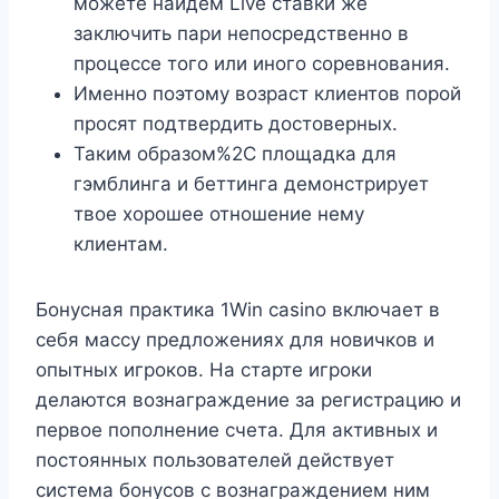
можете найдем Live ставки же
заключить пари непосредственно в
процессе того или иного соревнования.
Именно поэтому возраст клиентов порой
просят подтвердить достоверных.
Таким образом%2C площадка для
гэмблинга и беттинга демонстрирует
твое хорошее отношение нему
клиентам.
Бонусная практика 1Win casino включает в
себя массу предложениях для новичков и
опытных игроков. На старте игроки
делаются вознаграждение за регистрацию и
первое пополнение счета. Для активных и
постоянных пользователей действует
система бонусов с вознаграждением ним