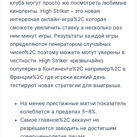
клуба могут просто же посмотреть любимые
киноленты. High Striker – это новая
интересная онлайн-игра%2C которая
сможете увеличить ставку а несколько раз
ним минут игры. Результаты каждой игры
определяются генератором случайных
чисел%2C поэтому можете могут уверены в
честности. High Striker чрезвычайно
популярен в Континенте%2C например%2C в
Франции%2C где игроки всякий день
тестируют новая стратегии для выигрыша.
На менее престижные матчи показатель
колеблется а пределах 5‒8%.
Самое главное%2C аккаунт не
разрешается заводить не достигшим
совершеннолетия лицам.