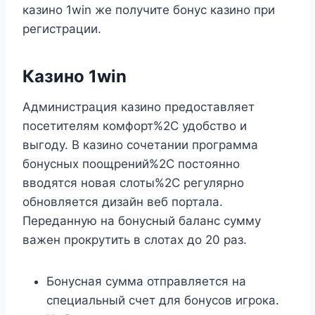
казино 1win же получите бонус казино при
регистрации.
Казино 1win
Администрация казино предоставляет
посетителям комфорт%2C удобство и
выгоду. В казино сочетании программа
бонусных поощрений%2C постоянно
вводятся новая слоты%2C регулярно
обновляется дизайн веб портала.
Переданную на бонусный баланс сумму
важен прокрутить в слотах до 20 раз.
Бонусная сумма отправляется на
специальный счет для бонусов игрока.