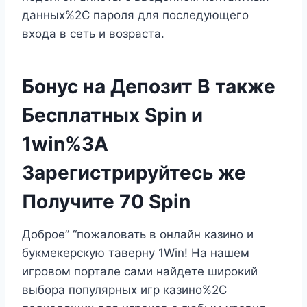
данных%2C пароля для последующего
входа в сеть и возраста.
Бонус на Депозит В также
Бесплатных Spin и
1win%3A
Зарегистрируйтесь же
Получите 70 Spin
Доброе” “пожаловать в онлайн казино и
букмекерскую таверну 1Win! На нашем
игровом портале сами найдете широкий
выбора популярных игр казино%2C