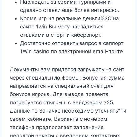
Наблюдать за своими турнирами и
сделано ставки еще более интересно.
Кроме игр на реальные деньги%2C на
сайте 1win Вы могу насладиться
ставками в спорт и киберспорт.
Достаточно отправить запрос в саппорт
1Win casino по электронной email-почте.
Документы вам придется загружать на сайт
через специальную формы. Бонусная сумма
направляется на специальный счет для
бонусов игрока. Для вывода презента
потребуется отыгрыш с вейджером x25.
Данные по Заначке необходимо уточнять” “и
своем кабинете. Варианте с номером
телефона предполагает заполнение
недолгой анкеты с введением контактных