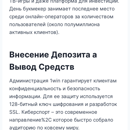
ТВ-игры и даже платформа для инвестиций.
День букмекер занимает последнее место
среди онлайн-операторов за количеством
пользователей (около полумиллиона
активных клиентов).
Внесение Депозита а
Вывод Средств
Администрация 1win гарантирует клиентам
конфиденциальность и безопасность
информации. Для ее защиту используется
128-битный ключ шифрования и разработок
SSL. Киберспорт – это современное
направление%2C которое быстро собрало
аудиторию по ковсему миру.