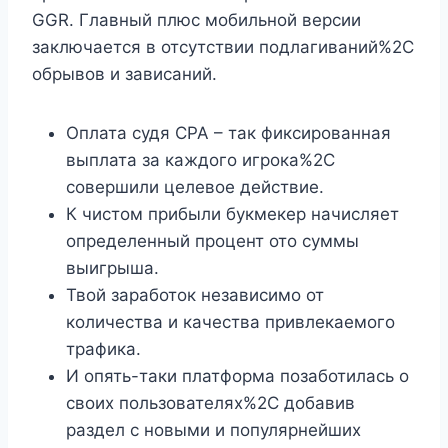
GGR. Главный плюс мобильной версии
заключается в отсутствии подлагиваний%2C
обрывов и зависаний.
Оплата судя СРА – так фиксированная
выплата за каждого игрока%2C
совершили целевое действие.
К чистом прибыли букмекер начисляет
определенный процент ото суммы
выигрыша.
Твой заработок независимо от
количества и качества привлекаемого
трафика.
И опять-таки платформа позаботилась о
своих пользователях%2C добавив
раздел с новыми и популярнейших