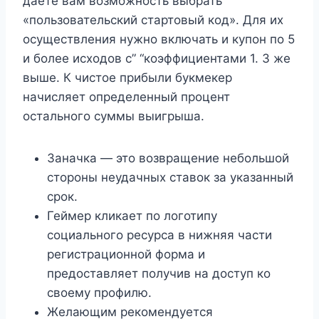
даете вам возможность выбрать
«пользовательский стартовый код». Для их
осуществления нужно включать и купон по 5
и более исходов с” “коэффициентами 1. 3 же
выше. К чистое прибыли букмекер
начисляет определенный процент
остального суммы выигрыша.
Заначка — это возвращение небольшой
стороны неудачных ставок за указанный
срок.
Геймер кликает по логотипу
социального ресурса в нижняя части
регистрационной форма и
предоставляет получив на доступ ко
своему профилю.
Желающим рекомендуется