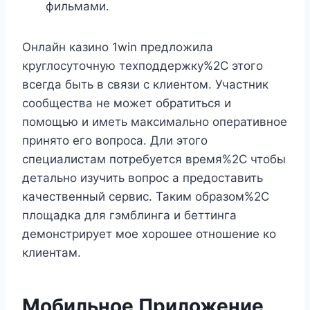
фильмами.
Онлайн казино 1win предложила
круглосуточную техподдержку%2C этого
всегда быть в связи с клиентом. Участник
сообщества не может обратиться и
помощью и иметь максимально оперативное
принято его вопроса. Дли этого
специалистам потребуется время%2C чтобы
детально изучить вопрос а предоставить
качественный сервис. Таким образом%2C
площадка для гэмблинга и беттинга
демонстрирует мое хорошее отношение ко
клиентам.
Мобильное Приложение