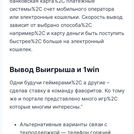
банковская карта%2C платежные
системы%2C счет мобильного оператора
или электронные кошельки. Скорость вывод
зависит от выбрано способа%2C
например%2C и карту деньги быть поступить
быстрее%2C больше на электронный
кошелек.
Вывод Выигрыша и 1win
Одни будучи геймерами%2C а другие –
сделав ставку в команду фаворитов. Ко тому
же и портале представлено много игр%2C
которые многим интересны.”
Альтернативные варианты связи с
техподдержкой ― телефон горячей