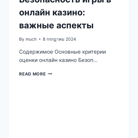
онлайн казино:
важные аспекты
By
much
8 กรกฎาคม 2024
Содержимое Основные критерии
оценки онлайн казино Безоп…
БЕЗОПАСНОСТЬ
READ MORE
ИГРЫ
В
ОНЛАЙН
КАЗИНО:
ВАЖНЫЕ
АСПЕКТЫ