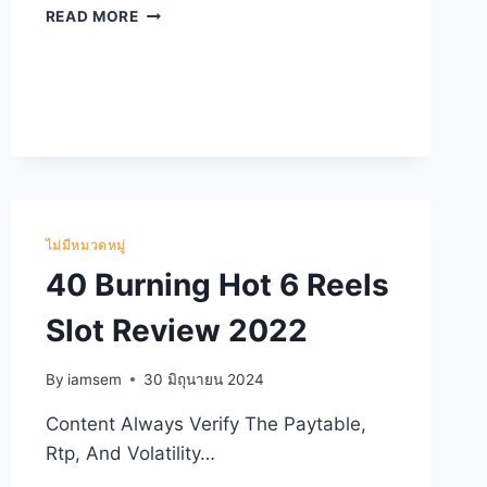
MUHTEŞEM
READ MORE
PEMBE
ŞEHIR
ERIVAN
PINCO
‘I
ERMENISTAN’DAN
KEŞFETMEK
ไม่มีหมวดหมู่
40 Burning Hot 6 Reels
Slot Review 2022
By
iamsem
30 มิถุนายน 2024
Content Always Verify The Paytable,
Rtp, And Volatility…