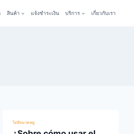
ก
สินค้า
แจ้งชำระเงิน
บริการ
เกี่ยวกับเรา
ไม่มีหมวดหมู่
¿Sobre cómo usar el