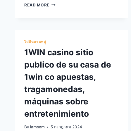
LE
READ MORE
MONDE
DES
PARIS
SPORTIFS
AU
SÉNÉGAL:
ไม่มีหมวดหมู่
LINEBET,
1WIN casino sitio
LEADER
SUR
publico de su casa de
LE
MARCHÉ
1win co apuestas,
ET
LES
tragamonedas,
NOUVELLES
DE
máquinas sobre
LA
BLESSURE
entretenimiento
D’ALPHONSO
DAVIES
By
iamsem
5 กรกฎาคม 2024