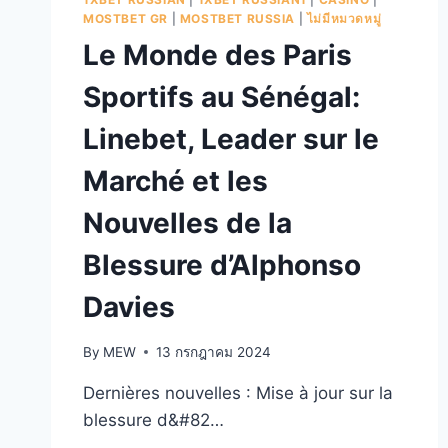
MOSTBET GR
|
MOSTBET RUSSIA
|
ไม่มีหมวดหมู่
Le Monde des Paris
Sportifs au Sénégal:
Linebet, Leader sur le
Marché et les
Nouvelles de la
Blessure d’Alphonso
Davies
By
MEW
13 กรกฎาคม 2024
Dernières nouvelles : Mise à jour sur la
blessure d&#82…