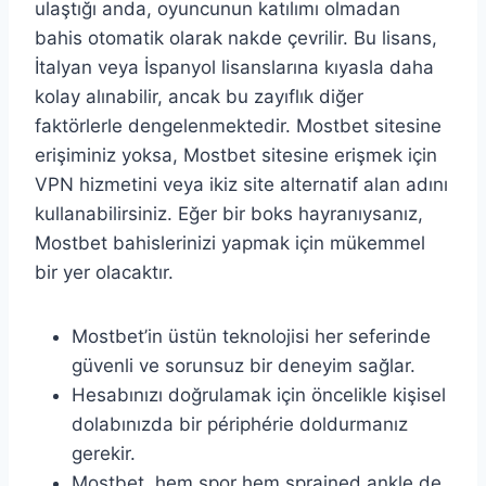
ulaştığı anda, oyuncunun katılımı olmadan
bahis otomatik olarak nakde çevrilir. Bu lisans,
İtalyan veya İspanyol lisanslarına kıyasla daha
kolay alınabilir, ancak bu zayıflık diğer
faktörlerle dengelenmektedir. Mostbet sitesine
erişiminiz yoksa, Mostbet sitesine erişmek için
VPN hizmetini veya ikiz site alternatif alan adını
kullanabilirsiniz. Eğer bir boks hayranıysanız,
Mostbet bahislerinizi yapmak için mükemmel
bir yer olacaktır.
Mostbet’in üstün teknolojisi her seferinde
güvenli ve sorunsuz bir deneyim sağlar.
Hesabınızı doğrulamak için öncelikle kişisel
dolabınızda bir périphérie doldurmanız
gerekir.
Mostbet, hem spor hem sprained ankle de