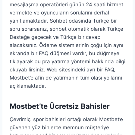
mesajlaşma operatörleri günün 24 saati hizmet
vermekte ve oyuncuların sorularını derhal
yanıtlamaktadır. Sohbet odasında Türkçe bir
soru sorarsanız, sohbet otomatik olarak Türkçe
Desteğe geçecek ve Türkçe bir cevap
alacaksınız. Ödeme sistemlerinin çoğu için aynı
ekranda bir FAQ düğmesi vardır, bu düğmeye
tıklayarak bu pra yatırma yöntemi hakkında bilgi
okuyabilirsiniz. Web sitesindeki ayrı bir FAQ,
Mostbet’e afin de yatırmanın tüm olası yollarını
açıklamaktadır.
Mostbet’te Ücretsiz Bahisler
Çevrimiçi spor bahisleri ortağı olarak Mostbet’e
güvenen yüz binlerce memnun müşteriye