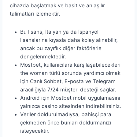
cihazda başlatmak ve basit ve anlaşılır
talimatları izlemektir.
Bu lisans, İtalyan ya da İspanyol
lisanslarına kıyasla daha kolay alınabilir,
ancak bu zayıflık diğer faktörlerle
dengelenmektedir.
Mostbet, kullanıcılara karşılaşabilecekleri
the woman türlü sorunda yardımcı olmak
için Canlı Sohbet, E-posta ve Telegram
aracılığıyla 7/24 müşteri desteği sağlar.
Android için Mostbet mobil uygulamasını
yalnızca casino sitesinden indirebilirsiniz.
Veriler doldurulmadıysa, bahisçi para
çekmeden önce bunları doldurmanızı
isteyecektir.