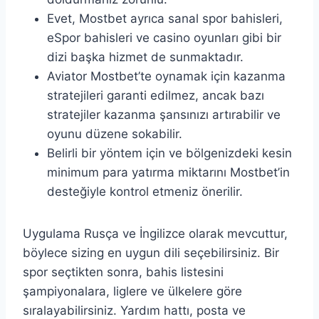
Evet, Mostbet ayrıca sanal spor bahisleri,
eSpor bahisleri ve casino oyunları gibi bir
dizi başka hizmet de sunmaktadır.
Aviator Mostbet’te oynamak için kazanma
stratejileri garanti edilmez, ancak bazı
stratejiler kazanma şansınızı artırabilir ve
oyunu düzene sokabilir.
Belirli bir yöntem için ve bölgenizdeki kesin
minimum para yatırma miktarını Mostbet’in
desteğiyle kontrol etmeniz önerilir.
Uygulama Rusça ve İngilizce olarak mevcuttur,
böylece sizing en uygun dili seçebilirsiniz. Bir
spor seçtikten sonra, bahis listesini
şampiyonalara, liglere ve ülkelere göre
sıralayabilirsiniz. Yardım hattı, posta ve