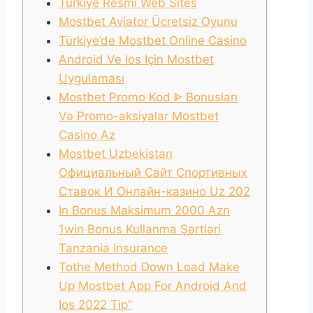
Türkiye Resmi Web Sites
Mostbet Aviator Ücretsiz Oyunu
Türkiye’de Mostbet Online Casino
Android Ve Ios Için Mostbet
Uygulaması
Mostbet Promo Kod ᐈ Bonusları
Və Promo-aksiyalar Mostbet
Casino Az
Mostbet Uzbekistan
Официальный Сайт Спортивных
Ставок И Онлайн-казино Uz 202
In Bonus Maksimum 2000 Azn
1win Bonus Kullanma Şərtləri
Tanzania Insurance
Tothe Method Down Load Make
Up Mostbet App For Android And
Ios 2022 Tip”