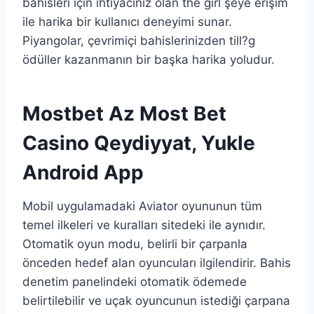
bahisleri için ihtiyacınız olan the girl şeye erişim
ile harika bir kullanıcı deneyimi sunar.
Piyangolar, çevrimiçi bahislerinizden till?g
ödüller kazanmanın bir başka harika yoludur.
Mostbet Az Most Bet
Casino Qeydiyyat, Yukle
Android App
Mobil uygulamadaki Aviator oyununun tüm
temel ilkeleri ve kuralları sitedeki ile aynıdır.
Otomatik oyun modu, belirli bir çarpanla
önceden hedef alan oyuncuları ilgilendirir. Bahis
denetim panelindeki otomatik ödemede
belirtilebilir ve uçak oyuncunun istediği çarpana