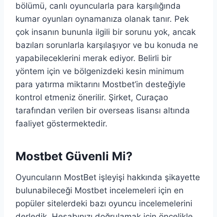
bölümü, canlı oyuncularla para karşılığında
kumar oyunları oynamanıza olanak tanır. Pek
çok insanın bununla ilgili bir sorunu yok, ancak
bazıları sorunlarla karşılaşıyor ve bu konuda ne
yapabileceklerini merak ediyor. Belirli bir
yöntem için ve bölgenizdeki kesin minimum
para yatırma miktarını Mostbet’in desteğiyle
kontrol etmeniz önerilir. Şirket, Curaçao
tarafından verilen bir overseas lisansı altında
faaliyet göstermektedir.
Mostbet Güvenli Mi?
Oyuncuların MostBet işleyişi hakkında şikayette
bulunabileceği Mostbet incelemeleri için en
popüler sitelerdeki bazı oyuncu incelemelerini
derledik. Hesabınızı doğrulamak için öncelikle