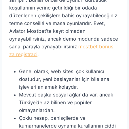
koşullarının yerine getirildiği bir odada
düzenlenen çekilişlere bahis oynayabileceğiniz
terme conseillé ve masa oyunlarıdır. Evet,
Aviator Mostbet’te kayıt olmadan
oynayabilirsiniz, ancak demo modunda sadece
sanal parayla oynayabilirsiniz
mostbet bonus
za registraci
.
Genel olarak, web sitesi çok kullanıcı
dostudur, yeni başlayanlar için bile ana
işlevleri anlamak kolaydır.
Mevcut başka sosyal ağlar da var, ancak
Türkiye’de az bilinen ve popüler
olmayanlardan.
Çoklu hesap, bahisçilerde ve
kumarhanelerde oynama kurallarının ciddi