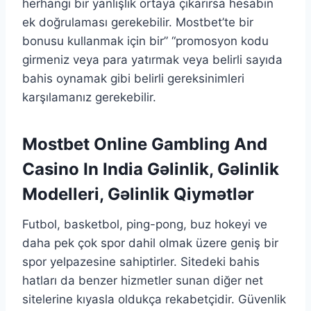
herhangi bir yanlışlık ortaya çıkarırsa hesabın
ek doğrulaması gerekebilir. Mostbet’te bir
bonusu kullanmak için bir” “promosyon kodu
girmeniz veya para yatırmak veya belirli sayıda
bahis oynamak gibi belirli gereksinimleri
karşılamanız gerekebilir.
Mostbet Online Gambling And
Casino In India Gəlinlik, Gəlinlik
Modelleri, Gəlinlik Qiymətlər
Futbol, basketbol, ping-pong, buz hokeyi ve
daha pek çok spor dahil olmak üzere geniş bir
spor yelpazesine sahiptirler. Sitedeki bahis
hatları da benzer hizmetler sunan diğer net
sitelerine kıyasla oldukça rekabetçidir. Güvenlik