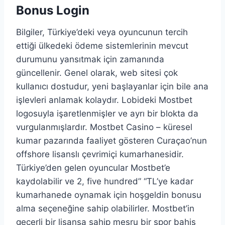
Bonus Login
Bilgiler, Türkiye’deki veya oyuncunun tercih
ettiği ülkedeki ödeme sistemlerinin mevcut
durumunu yansıtmak için zamanında
güncellenir. Genel olarak, web sitesi çok
kullanıcı dostudur, yeni başlayanlar için bile ana
işlevleri anlamak kolaydır. Lobideki Mostbet
logosuyla işaretlenmişler ve ayrı bir blokta da
vurgulanmışlardır. Mostbet Casino – küresel
kumar pazarında faaliyet gösteren Curaçao’nun
offshore lisanslı çevrimiçi kumarhanesidir.
Türkiye’den gelen oyuncular Mostbet’e
kaydolabilir ve 2, five hundred” “TL’ye kadar
kumarhanede oynamak için hoşgeldin bonusu
alma seçeneğine sahip olabilirler. Mostbet’in
geçerli bir lisansa sahip meşru bir spor bahis