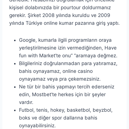
kişisel dolabınızda bir pourtour doldurmanız
gerekir. Şirket 2008 yılında kuruldu ve 2009
yılında Türkiye online kumar pazarına giriş yaptı.
Google, kumarla ilgili programların oraya
yerleştirilmesine izin vermediğinden, Have
fun with Market’te onu” “aramaya değmez.
Bilgileriniz doğrulanmadan para yatıramaz,
bahis oynayamaz, online casino
oynayamaz veya pra çekemezsiniz.
Ne tür bir bahis yapmayı tercih ederseniz
edin, Mostbet’te herkes için bir şeyler
vardır.
Futbol, tenis, hokey, basketbol, beyzbol,
boks ve diğer spor dallarına bahis
oynayabilirsiniz.