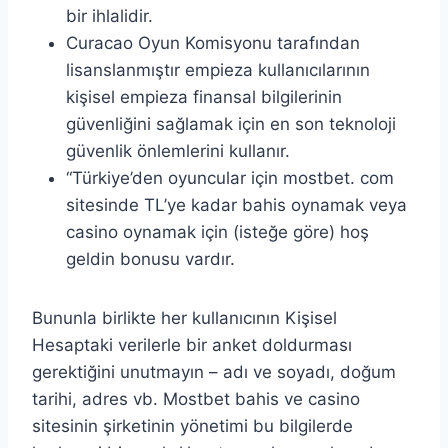
bir ihlalidir.
Curacao Oyun Komisyonu tarafından
lisanslanmıştır empieza kullanıcılarının
kişisel empieza finansal bilgilerinin
güvenliğini sağlamak için en son teknoloji
güvenlik önlemlerini kullanır.
“Türkiye’den oyuncular için mostbet. com
sitesinde TL’ye kadar bahis oynamak veya
casino oynamak için (isteğe göre) hoş
geldin bonusu vardır.
Bununla birlikte her kullanıcının Kişisel
Hesaptaki verilerle bir anket doldurması
gerektiğini unutmayın – adı ve soyadı, doğum
tarihi, adres vb. Mostbet bahis ve casino
sitesinin şirketinin yönetimi bu bilgilerde