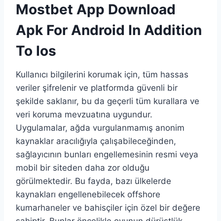
Mostbet App Download
Apk For Android In Addition
To Ios
Kullanıcı bilgilerini korumak için, tüm hassas
veriler şifrelenir ve platformda güvenli bir
şekilde saklanır, bu da geçerli tüm kurallara ve
veri koruma mevzuatına uygundur.
Uygulamalar, ağda vurgulanmamış anonim
kaynaklar aracılığıyla çalışabileceğinden,
sağlayıcının bunları engellemesinin resmi veya
mobil bir siteden daha zor olduğu
görülmektedir. Bu fayda, bazı ülkelerde
kaynakları engellenebilecek offshore
kumarhaneler ve bahisçiler için özel bir değere
sahiptir. Bunlar öncelikle oyunun dürüstlük