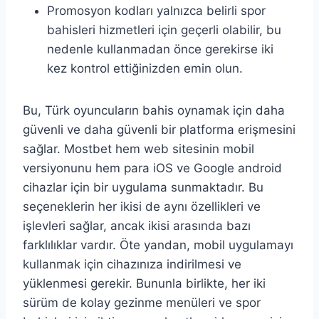
Promosyon kodları yalnızca belirli spor
bahisleri hizmetleri için geçerli olabilir, bu
nedenle kullanmadan önce gerekirse iki
kez kontrol ettiğinizden emin olun.
Bu, Türk oyuncuların bahis oynamak için daha
güvenli ve daha güvenli bir platforma erişmesini
sağlar. Mostbet hem web sitesinin mobil
versiyonunu hem para iOS ve Google android
cihazlar için bir uygulama sunmaktadır. Bu
seçeneklerin her ikisi de aynı özellikleri ve
işlevleri sağlar, ancak ikisi arasında bazı
farklılıklar vardır. Öte yandan, mobil uygulamayı
kullanmak için cihazınıza indirilmesi ve
yüklenmesi gerekir. Bununla birlikte, her iki
sürüm de kolay gezinme menüleri ve spor