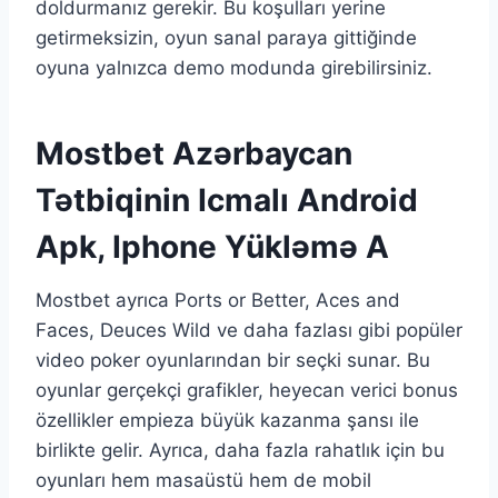
doldurmanız gerekir. Bu koşulları yerine
getirmeksizin, oyun sanal paraya gittiğinde
oyuna yalnızca demo modunda girebilirsiniz.
Mostbet Azərbaycan
Tətbiqinin Icmalı Android
Apk, Iphone Yükləmə A
Mostbet ayrıca Ports or Better, Aces and
Faces, Deuces Wild ve daha fazlası gibi popüler
video poker oyunlarından bir seçki sunar. Bu
oyunlar gerçekçi grafikler, heyecan verici bonus
özellikler empieza büyük kazanma şansı ile
birlikte gelir. Ayrıca, daha fazla rahatlık için bu
oyunları hem masaüstü hem de mobil