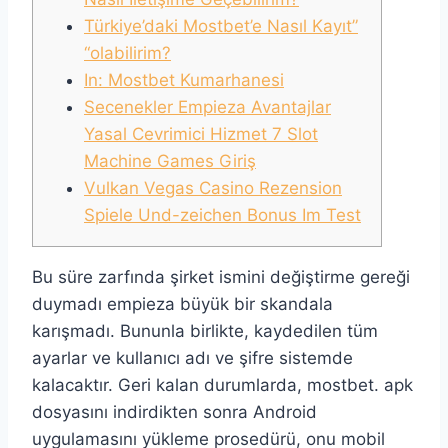
Türkiye’daki Mostbet’e Nasıl Kayıt”
“olabilirim?
In: Mostbet Kumarhanesi
Secenekler Empieza Avantajlar
Yasal Cevrimici Hizmet 7 Slot
Machine Games Giriş
Vulkan Vegas Casino Rezension
Spiele Und-zeichen Bonus Im Test
Bu süre zarfında şirket ismini değiştirme gereği
duymadı empieza büyük bir skandala
karışmadı. Bununla birlikte, kaydedilen tüm
ayarlar ve kullanıcı adı ve şifre sistemde
kalacaktır. Geri kalan durumlarda, mostbet. apk
dosyasını indirdikten sonra Android
uygulamasını yükleme prosedürü, onu mobil