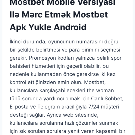
Mostbet Mobile Versiyası
Ilə Mərc Etmək Mostbet
Apk Yukle Android
İkinci durumda, oyuncunun numarasını doğru
bir şekilde belirtmesi ve para birimini seçmesi
gerekir. Promosyon kodları yalnızca belirli spor
bahisleri hizmetleri için geçerli olabilir, bu
nedenle kullanmadan önce gerekirse iki kez
kontrol ettiğinizden emin olun. Mostbet,
kullanıcılara karşılaşabilecekleri the woman
türlü sorunda yardımcı olmak için Canlı Sohbet,
E-posta ve Telegram aracılığıyla 7/24 müşteri
desteği sağlar. Ayrıca web sitesinde,
kullanıcılara sorularına hızlı çözümler sunmak
için sık sorulan sorulara yanıt veren kapsamlı bir