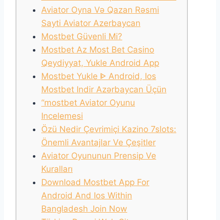
Aviator Oyna Və Qazan Rəsmi
Sayti Aviator Azerbaycan
Mostbet Güvenli Mi?
Mostbet Az Most Bet Casino
Qeydiyyat, Yukle Android App
Mostbet Yukle ᐈ Android, Ios
Mostbet Indir Azərbaycan Üçün
“mostbet Aviator Oyunu
Incelemesi
Özü Nedir Çevrimiçi Kazino 7slots:
Önemli Avantajlar Ve Çeşitler
Aviator Oyununun Prensip Ve
Kuralları
Download Mostbet App For
Android And Ios Within
Bangladesh Join Now