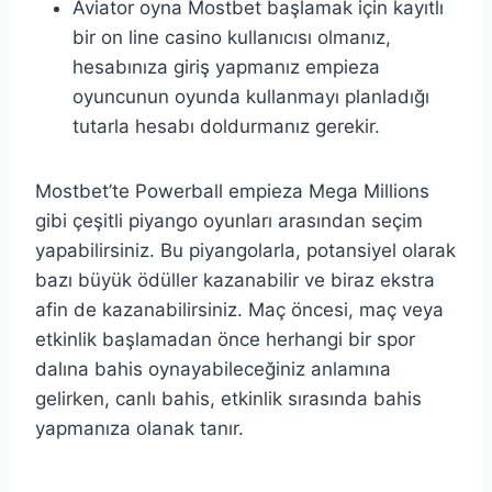
Aviator oyna Mostbet başlamak için kayıtlı
bir on line casino kullanıcısı olmanız,
hesabınıza giriş yapmanız empieza
oyuncunun oyunda kullanmayı planladığı
tutarla hesabı doldurmanız gerekir.
Mostbet’te Powerball empieza Mega Millions
gibi çeşitli piyango oyunları arasından seçim
yapabilirsiniz. Bu piyangolarla, potansiyel olarak
bazı büyük ödüller kazanabilir ve biraz ekstra
afin de kazanabilirsiniz. Maç öncesi, maç veya
etkinlik başlamadan önce herhangi bir spor
dalına bahis oynayabileceğiniz anlamına
gelirken, canlı bahis, etkinlik sırasında bahis
yapmanıza olanak tanır.