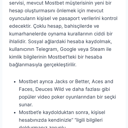
servisi, mevcut Mostbet müşterisinin yeni bir
hesap oluşturmasını önlemek için mevcut
oyuncuların kişisel ve pasaport verilerini kontrol
edecektir. Çoklu hesap, bahisçilerde ve
kumarhanelerde oynama kurallarının ciddi bir
ihlalidir. Sosyal ağlardaki hesaba kaydolmak,
kullanıcının Telegram, Google veya Steam ile
kimlik bilgilerinin Mostbet’teki bir hesaba
bağlanmasıyla gerçekleştirilir.
Mostbet ayrıca Jacks or Better, Aces and
Faces, Deuces Wild ve daha fazlası gibi
popüler video poker oyunlarından bir seçki
sunar.
Mostbet’e kaydolduktan sonra, kişisel
hesabınızda kendinizle” “ilgili bilgileri
doldurmanız zorunlu.