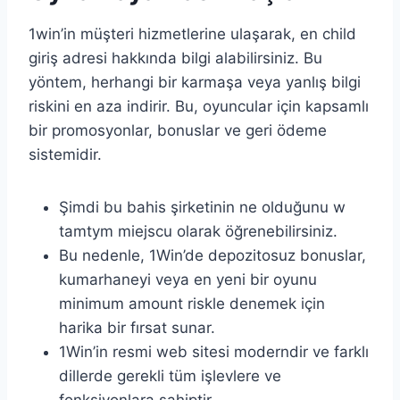
1win’in müşteri hizmetlerine ulaşarak, en child
giriş adresi hakkında bilgi alabilirsiniz. Bu
yöntem, herhangi bir karmaşa veya yanlış bilgi
riskini en aza indirir. Bu, oyuncular için kapsamlı
bir promosyonlar, bonuslar ve geri ödeme
sistemidir.
Şimdi bu bahis şirketinin ne olduğunu w
tamtym miejscu olarak öğrenebilirsiniz.
Bu nedenle, 1Win’de depozitosuz bonuslar,
kumarhaneyi veya en yeni bir oyunu
minimum amount riskle denemek için
harika bir fırsat sunar.
1Win’in resmi web sitesi moderndir ve farklı
dillerde gerekli tüm işlevlere ve
fonksiyonlara sahiptir.