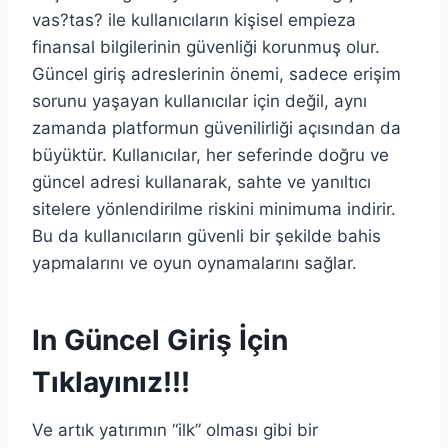
vas?tas? ile kullanıcıların kişisel empieza
finansal bilgilerinin güvenliği korunmuş olur.
Güncel giriş adreslerinin önemi, sadece erişim
sorunu yaşayan kullanıcılar için değil, aynı
zamanda platformun güvenilirliği açısından da
büyüktür. Kullanıcılar, her seferinde doğru ve
güncel adresi kullanarak, sahte ve yanıltıcı
sitelere yönlendirilme riskini minimuma indirir.
Bu da kullanıcıların güvenli bir şekilde bahis
yapmalarını ve oyun oynamalarını sağlar.
In Güncel Giriş İçin
Tıklayınız!!!
Ve artık yatırımın “ilk” olması gibi bir