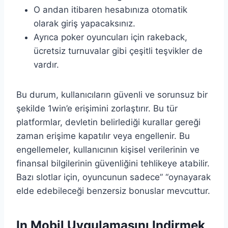
O andan itibaren hesabınıza otomatik
olarak giriş yapacaksınız.
Ayrıca poker oyuncuları için rakeback,
ücretsiz turnuvalar gibi çeşitli teşvikler de
vardır.
Bu durum, kullanıcıların güvenli ve sorunsuz bir
şekilde 1win’e erişimini zorlaştırır. Bu tür
platformlar, devletin belirlediği kurallar gereği
zaman erişime kapatılır veya engellenir. Bu
engellemeler, kullanıcının kişisel verilerinin ve
finansal bilgilerinin güvenliğini tehlikeye atabilir.
Bazı slotlar için, oyuncunun sadece” “oynayarak
elde edebileceği benzersiz bonuslar mevcuttur.
In Mobil Uygulamasını Indirmek