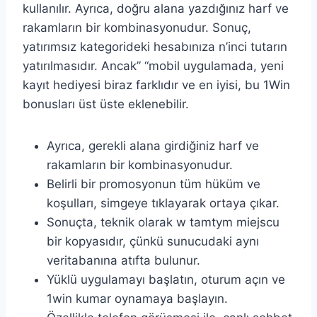
kullanılır. Ayrıca, doğru alana yazdığınız harf ve
rakamların bir kombinasyonudur. Sonuç,
yatırımsız kategorideki hesabınıza n’inci tutarın
yatırılmasıdır. Ancak” “mobil uygulamada, yeni
kayıt hediyesi biraz farklıdır ve en iyisi, bu 1Win
bonusları üst üste eklenebilir.
Ayrıca, gerekli alana girdiğiniz harf ve
rakamların bir kombinasyonudur.
Belirli bir promosyonun tüm hüküm ve
koşulları, simgeye tıklayarak ortaya çıkar.
Sonuçta, teknik olarak w tamtym miejscu
bir kopyasıdır, çünkü sunucudaki aynı
veritabanına atıfta bulunur.
Yüklü uygulamayı başlatın, oturum açın ve
1win kumar oynamaya başlayın.