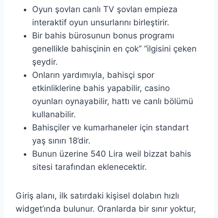
Oyun şovları canlı TV şovları empieza
interaktif oyun unsurlarını birleştirir.
Bir bahis bürosunun bonus programı
genellikle bahisçinin en çok” “ilgisini çeken
şeydir.
Onların yardımıyla, bahisçi spor
etkinliklerine bahis yapabilir, casino
oyunları oynayabilir, hattı ve canlı bölümü
kullanabilir.
Bahisçiler ve kumarhaneler için standart
yaş sınırı 18’dir.
Bunun üzerine 540 Lira weil bizzat bahis
sitesi tarafından eklenecektir.
Giriş alanı, ilk satırdaki kişisel dolabın hızlı
widget’ında bulunur. Oranlarda bir sınır yoktur,