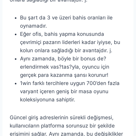
Bu şart da 3 ve üzeri bahis oranları ile
oynamadır.
Eğer ofis, bahis yapma konusunda
çevrimiçi pazarın liderleri kadar iyiyse, bu
kolun onlara sağladığı bir avantajdır. j.
Aynı zamanda, böyle bir bonus de?
erlendirmek vas?tas?yla, oyuncu için
gerçek para kazanma şansı korunur!
1win farklı tercihlere uygun 700’den fazla
varyant içeren geniş bir masa oyunu
koleksiyonuna sahiptir.
Güncel giriş adreslerinin sürekli değişmesi,
kullanıcıların platforma sorunsuz bir şekilde
erişimini sağlar. Aynı zamanda, bu değişiklikler