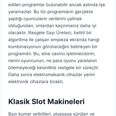
edilen programlar bulunabilir ancak aslında işe
yaramazlar. Bu tür programların gerçekte
yaptığı oyuncuların verilerini çalmak
olduğundan, onlardan kaçınmanız daha iyi
olacaktır. Rasgele Sayı Üreteci, belirli bir
algoritma ile çalışan empieza ekranda hangi
kombinasyonun görüneceğini belirleyen bir
programdır. Bu, eine casino işletmecisinin,
nenni oyuncunun, ne para oyunu yaratanın
bilemeyeceği kesinlikte rastgele bir süreçtir.
Daha sonra elektromekanik cihazlar yerini
elektronik cihazlara bıraktı.
Klasik Slot Makineleri
Bazı kumar yetkilileri, piyasaya sürülen ve