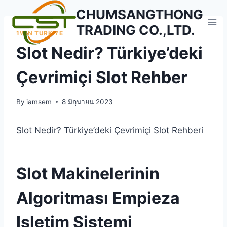
Skip
CHUMSANGTHONG
to
TRADING CO.,LTD.
content
1WIN TURKIYE
Slot Nedir? Türkiye’deki
Çevrimiçi Slot Rehber
By
iamsem
8 มิถุนายน 2023
Slot Nedir? Türkiye’deki Çevrimiçi Slot Rehberi
Slot Makinelerinin
Algoritması Empieza
Işletim Sistemi