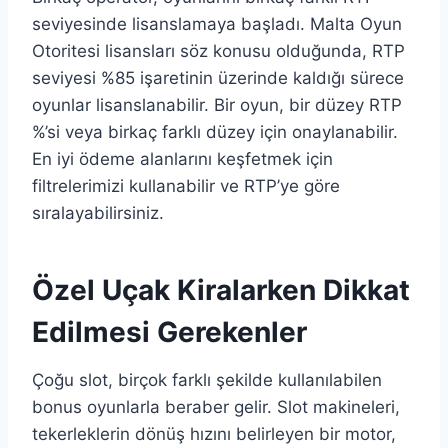
seviyesinde lisanslamaya başladı. Malta Oyun
Otoritesi lisansları söz konusu olduğunda, RTP
seviyesi %85 işaretinin üzerinde kaldığı sürece
oyunlar lisanslanabilir. Bir oyun, bir düzey RTP
%’si veya birkaç farklı düzey için onaylanabilir.
En iyi ödeme alanlarını keşfetmek için
filtrelerimizi kullanabilir ve RTP’ye göre
sıralayabilirsiniz.
Özel Uçak Kiralarken Dikkat
Edilmesi Gerekenler
Çoğu slot, birçok farklı şekilde kullanılabilen
bonus oyunlarla beraber gelir. Slot makineleri,
tekerleklerin dönüş hızını belirleyen bir motor,