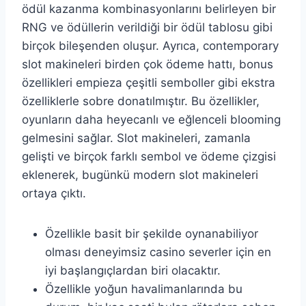
ödül kazanma kombinasyonlarını belirleyen bir
RNG ve ödüllerin verildiği bir ödül tablosu gibi
birçok bileşenden oluşur. Ayrıca, contemporary
slot makineleri birden çok ödeme hattı, bonus
özellikleri empieza çeşitli semboller gibi ekstra
özelliklerle sobre donatılmıştır. Bu özellikler,
oyunların daha heyecanlı ve eğlenceli blooming
gelmesini sağlar. Slot makineleri, zamanla
gelişti ve birçok farklı sembol ve ödeme çizgisi
eklenerek, bugünkü modern slot makineleri
ortaya çıktı.
Özellikle basit bir şekilde oynanabiliyor
olması deneyimsiz casino severler için en
iyi başlangıçlardan biri olacaktır.
Özellikle yoğun havalimanlarında bu