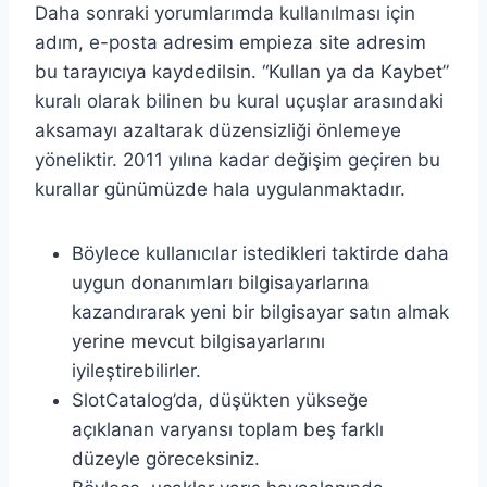
Daha sonraki yorumlarımda kullanılması için
adım, e-posta adresim empieza site adresim
bu tarayıcıya kaydedilsin. “Kullan ya da Kaybet”
kuralı olarak bilinen bu kural uçuşlar arasındaki
aksamayı azaltarak düzensizliği önlemeye
yöneliktir. 2011 yılına kadar değişim geçiren bu
kurallar günümüzde hala uygulanmaktadır.
Böylece kullanıcılar istedikleri taktirde daha
uygun donanımları bilgisayarlarına
kazandırarak yeni bir bilgisayar satın almak
yerine mevcut bilgisayarlarını
iyileştirebilirler.
SlotCatalog’da, düşükten yükseğe
açıklanan varyansı toplam beş farklı
düzeyle göreceksiniz.