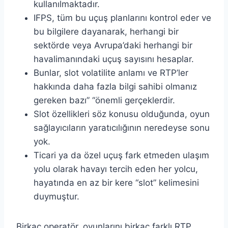
kullanılmaktadır.
IFPS, tüm bu uçuş planlarını kontrol eder ve
bu bilgilere dayanarak, herhangi bir
sektörde veya Avrupa’daki herhangi bir
havalimanındaki uçuş sayısını hesaplar.
Bunlar, slot volatilite anlamı ve RTP’ler
hakkında daha fazla bilgi sahibi olmanız
gereken bazı” “önemli gerçeklerdir.
Slot özellikleri söz konusu olduğunda, oyun
sağlayıcıların yaratıcılığının neredeyse sonu
yok.
Ticari ya da özel uçuş fark etmeden ulaşım
yolu olarak havayı tercih eden her yolcu,
hayatında en az bir kere “slot” kelimesini
duymuştur.
Birkaç operatör, oyunlarını birkaç farklı RTP