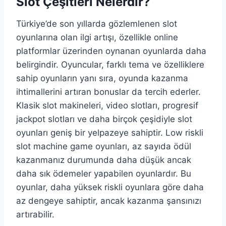
Slot Çeşitleri Nelerdir?
Türkiye’de son yıllarda gözlemlenen slot
oyunlarına olan ilgi artışı, özellikle online
platformlar üzerinden oynanan oyunlarda daha
belirgindir. Oyuncular, farklı tema ve özelliklere
sahip oyunların yanı sıra, oyunda kazanma
ihtimallerini artıran bonuslar da tercih ederler.
Klasik slot makineleri, video slotları, progresif
jackpot slotları ve daha birçok çeşidiyle slot
oyunları geniş bir yelpazeye sahiptir. Low riskli
slot machine game oyunları, az sayıda ödül
kazanmanız durumunda daha düşük ancak
daha sık ödemeler yapabilen oyunlardır. Bu
oyunlar, daha yüksek riskli oyunlara göre daha
az dengeye sahiptir, ancak kazanma şansınızı
artırabilir.