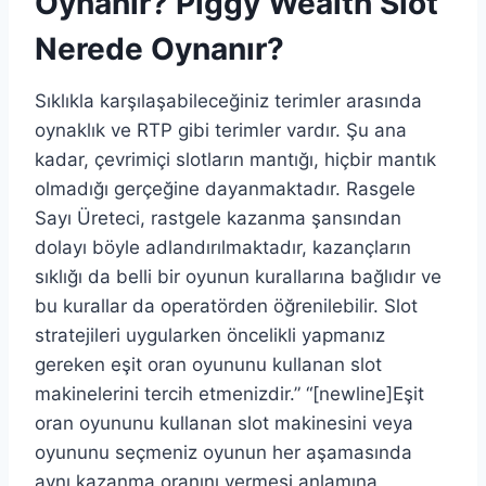
Oynanır? Piggy Wealth Slot
Nerede Oynanır?
Sıklıkla karşılaşabileceğiniz terimler arasında
oynaklık ve RTP gibi terimler vardır. Şu ana
kadar, çevrimiçi slotların mantığı, hiçbir mantık
olmadığı gerçeğine dayanmaktadır. Rasgele
Sayı Üreteci, rastgele kazanma şansından
dolayı böyle adlandırılmaktadır, kazançların
sıklığı da belli bir oyunun kurallarına bağlıdır ve
bu kurallar da operatörden öğrenilebilir. Slot
stratejileri uygularken öncelikli yapmanız
gereken eşit oran oyununu kullanan slot
makinelerini tercih etmenizdir.” “[newline]Eşit
oran oyununu kullanan slot makinesini veya
oyununu seçmeniz oyunun her aşamasında
aynı kazanma oranını vermesi anlamına