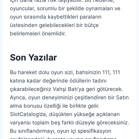
oyuncular, sorumlu bir şekilde oynamaları ve
oyun sırasında kaybettikleri paraların
üstesinden gelebilecekleri bir bütçe
belirlemeleri önemlidir.
Son Yazılar
Bu hareket dolu oyun sizi, bahsinizin 111, 111
katına kadar değerinde ödüllerin tadını
çıkarabileceğiniz Vahşi Batı’ya geri götürecek.
Ayrıca, oyun deneyiminizi çeşitlendiren bir Satın
alma bonusu özelliği ile birlikte gelir.
SlotCatalog’da, düşükten yükseğe açıklanan
varyansı toplam beş farklı düzeyle göreceksiniz.
Bu sınıflandırmayı, oyun içi spesifikasyon