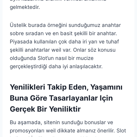
gelmektedir.
Üstelik burada örneğini sunduğumuz anahtar
sobre sıradan ve en basit şekilli bir anahtar.
Piyasada kullanılan çok daha iri yarı ve tuhaf
şekilli anahtarlar weil var. Onlar söz konusu
olduğunda Slot’un nasıl bir mucize
gerçekleştirdiği daha iyi anlaşılacaktır.
Yenilikleri Takip Eden, Yaşamını
Buna Göre Tasarlayanlar Için
Gerçek Bir Yeniliktir
Bu aşamada, sitenin sunduğu bonuslar ve
promosyonları weil dikkate almanız önerilir. Slot