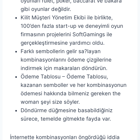
oyunları rulet, poker, baccarat ve bakara
gibi oyunlar değildir.
Kilit Müşteri Yönetim Ekibi ile birlikte,
100’den fazla start-up ve deneyimli oyun
firmasının projelerini SoftGamings ile
gerçekleştirmesine yardımcı oldu.
Farklı sembollerin gelir sa?layan
kombinasyonlarını ödeme çizgilerine
indirmek için makaraları döndürün.
Ödeme Tablosu – Ödeme Tablosu,
kazanan semboller ve her kombinasyonun
ödemesi hakkında bilmeniz gereken the
woman şeyi size söyler.
Döndürme düğmesine basabildiğiniz
sürece, temelde gitmekte fayda var.
İnternette kombinasyonları öngördüğü iddia