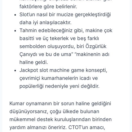
faktörlere göre belirlenir.
Slot’un nasıl bir mucize gerçekleştirdiği
daha iyi anlaşılacaktır.
Tahmin edebileceğiniz gibi, makine çok
basitti ve üç tekerlek ve beş farklı
sembolden oluşuyordu, biri Özgürlük
Çanıydı ve bu de uma” “makinenin adı
haline geldi.
Jackpot slot machine game konsepti,
çevrimiçi kumarhanelerin icadı ve
popülerliği nedeniyle yeni değildir.
Kumar oynamanın bir sorun haline geldiğini
düşünüyorsanız, çoğu ülkede bulunan
mükemmel destek kuruluşlarından birinden
yardım almanızı öneririz. CTOT’un amacı,