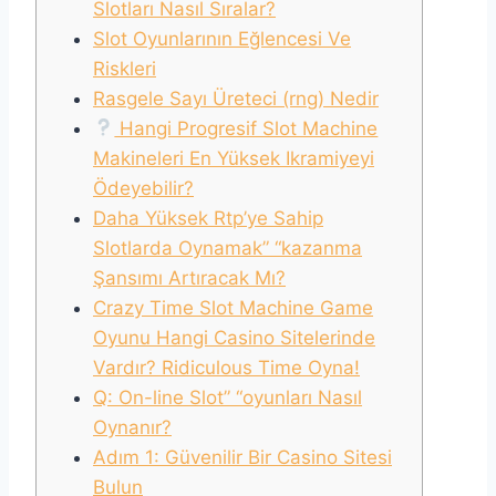
Slotları Nasıl Sıralar?
Slot Oyunlarının Eğlencesi Ve
Riskleri
Rasgele Sayı Üreteci (rng) Nedir
Hangi Progresif Slot Machine
Makineleri En Yüksek Ikramiyeyi
Ödeyebilir?
Daha Yüksek Rtp’ye Sahip
Slotlarda Oynamak” “kazanma
Şansımı Artıracak Mı?
Crazy Time Slot Machine Game
Oyunu Hangi Casino Sitelerinde
Vardır? Ridiculous Time Oyna!
Q: On-line Slot” “oyunları Nasıl
Oynanır?
Adım 1: Güvenilir Bir Casino Sitesi
Bulun