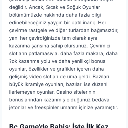
değildir. Ancak, Sıcak ve Soğuk Oyunlar
bölümümüzde hakkında daha fazla bilgi
edinebileceğiniz yaygın bir batıl inanç. Her
çevirme rastgele ve diğer turlardan bağımsızdır,
yani her çevirdiğinizde tam olarak aynı
kazanma şansına sahip olursunuz. Çevrimiçi
slotların patlamasıyla, daha fazla makara, daha
?ok kazanma yolu ve daha yenilikçi bonus
oyunlar, özellikler ve grafikler içeren daha
gelişmiş video slotları de uma geldi. Bazıları
büyük ikramiye oyunları, bazıları ise düzenli
ilerlemeyen oyunlar. Casino sitelerinin
bonuslarından kazanmış olduğunuz bedava
jetonlar ve freespinler umarım işinize yaramıştır.
Bc Game’de Bahis: İşte İlk Kez