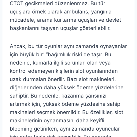
CTOT gecikmeleri düzenlenmez. Bu tür
uçuşlara örnek olarak ambulans, yangınla
mücadele, arama kurtarma uçuşları ve devlet
başkanlarını taşıyan uçuşlar gösterilebilir.
Ancak, bu tür oyunlar aynı zamanda oynayanlar
için büyük bir” “bağımlılık riski de taşır. Bu
nedenle, kumarla ilgili sorunları olan veya
kontrol edemeyen kişilerin slot oyunlarından
uzak durmaları önerilir. Bazı slot makineleri,
diğerlerinden daha yüksek ödeme yüzdelerine
sahiptir. Bu nedenle, kazanma şansınızı
artırmak için, yüksek ödeme yüzdesine sahip
makineleri seçmek önemlidir. Bu özellikler, slot
makinelerinin oynanmasını daha keyifli
blooming getirirken, aynı zamanda oyuncular
için daha fazla risk taşıyabilir. Bu nedenle,