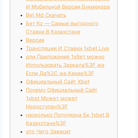
И Мобильной Версии Букмекера
Bet Md Скачать
Бет Kz — Самые выгодного
Ставки В Казахстане
Версии
Трансляции И Ставки 1xbet Live
дли Приложения 1xбет можно
Использовать Зеркала%3F же
Если Да%2C же Какие%3F
Официальный Сайт Xbet
Почему Официальный Сайт
1xbet Может может
Недоступен%3F
насколько Популярна Бк 1xbet В
Казахстане%3F
ото Чего Зависит