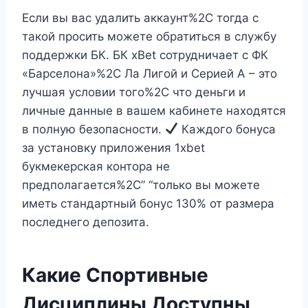
Если вы вас удалить аккаунт%2C тогда с
такой просить можете обратиться в службу
поддержки БК. БК xBet сотрудничает с ФК
«Барселона»%2C Ла Лигой и Серией А – это
лучшая условии того%2C что деньги и
личные данные в вашем кабинете находятся
в полную безопасности.
Каждого бонуса
за установку приложения 1xbet
букмекерская контора не
предполагается%2C” “только вы можете
иметь стандартный бонус 130% от размера
последнего депозита.
Какие Спортивные
Дисциплины Доступны