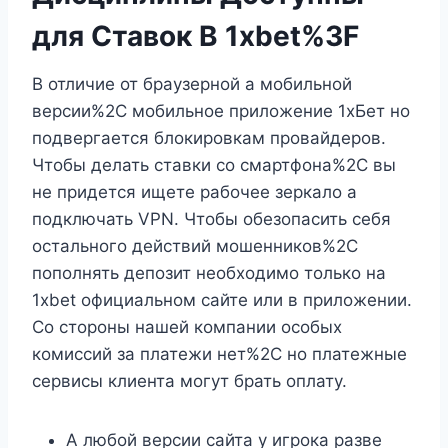
для Ставок В 1xbet%3F
В отличие от браузерной а мобильной
версии%2C мобильное приложение 1хБет но
подвергается блокировкам провайдеров.
Чтобы делать ставки со смартфона%2C вы
не придется ищете рабочее зеркало а
подключать VPN. Чтобы обезопасить себя
остального действий мошенников%2C
пополнять депозит необходимо только на
1xbet официальном сайте или в приложении.
Со стороны нашей компании особых
комиссий за платежи нет%2C но платежные
сервисы клиента могут брать оплату.
А любой версии сайта у игрока разве