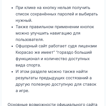
При клике на кнопку нельзя получить
список сохранённых паролей и выбирать
нужный.
Также правильном применении кнопок
можно улучшить навигацию для
пользователя.
Офшорный сайт работает судя лицензии
Кюрасао же имеет” “гораздо больший
функционал и количество доступных
вида спорта.
И этом разделе можно также найти
результаты предыдущих состязаний а
другую полезную доступную для ставок
а игре.
Основные возможности официального сайта