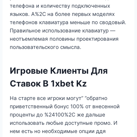
телефона и количеству подключенных
языков. А%2C на более первых моделях
телефонов клавиатура меньше по сводовый.
Правильное использование клавиатур —
неотъемлемая половины проектирования
пользовательского смысла.
Игровые Клиенты Для
Ставок В 1xbet Kz
На старте все игроки могут” “обратно
приветственный бонус 100% от внесенной
проценты до %24100%2C же дальше
использовать любые доступные промо. И
нем есть но необходимые опции ддя