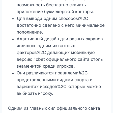
возможность бесплатно скачать
приложение букмекерской конторы.
Для вывода одним способом%2C
достаточно сделано с него минимальное
пополнение.
Адаптивный дизайн дли разных экранов
являлось одним из важных
факторов%2C делающих мобильную
версию 1xbet официального сайта столь
знаменитой среди игроков.
Они различаются правилами%2C
представленными видами спорта и
вариантах исходов%2C которые можно
выбирать игроку.
Одним из главных сил официального сайта