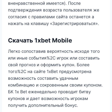
вненравственной имеется). После
подтверждения возраста пользователя же
согласия с правилами сайта останется а
нажать на клавишу «Зарегистрироваться».
Скачать 1xbet Mobile
Легко сопоставив вероятность исходе того
или иные события%2C игрок или составить
свой прогноз и оформить купон. Более
того%2C на сайте 1xBet предусмотрена
возможность составить удачным
комбинацию и сокровенным своим купоном.
БК 1x Bet еженедельно проводит битву
купонов и дает возможность игрокам
получить дополнительный бонус.