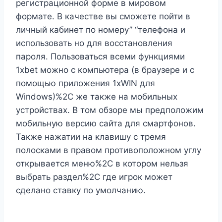
регистрационной форме в мировом
формате. В качестве вы сможете пойти в
личный кабинет по номеру” “телефона и
использовать но для восстановления
пароля. Пользоваться всеми функциями
1xbet можно с компьютера (в браузере и с
помощью приложения 1xWIN для
Windows)%2C же также на мобильных
устройствах. В том обзоре мы предположим
мобильную версию сайта для смартфонов.
Также нажатии на клавишу с тремя
полосками в правом противоположном углу
открывается меню%2C в котором нельзя
выбрать раздел%2C где игрок может
сделано ставку по умолчанию.