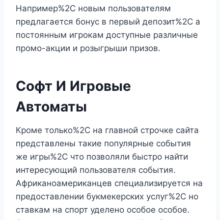
Например%2C новым пользователям
предлагается бонус в первый депозит%2C а
постоянным игрокам доступные различные
промо-акции и розыгрыши призов.
Софт И Игровые
Автоматы
Кроме только%2C на главной строчке сайта
представлены такие популярные события
же игры%2C что позволяли быстро найти
интересующий пользователя события.
Африканоамериканцев специализируется на
предоставлении букмекерских услуг%2C но
ставкам на спорт уделено особое особое.