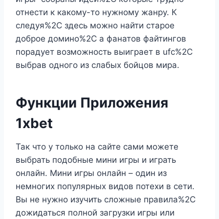
отнести к какому-то нужному жанру. К
следуя%2C здесь можно найти старое
доброе домино%2C а фанатов файтингов
порадует возможность выиграет в ufc%2C
выбрав одного из слабых бойцов мира.
Функции Приложения
1xbet
Так что у только на сайте сами можете
выбрать подобные мини игры и играть
онлайн. Мини игры онлайн – один из
немногих популярных видов потехи в сети.
Вы не нужно изучить сложные правила%2C
дожидаться полной загрузки игры или