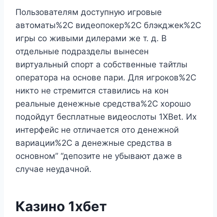
Пользователям доступную игровые
автоматы%2C видеопокер%2C блэкджек%2C
игры со живыми дилерами же т. д. В
отдельные подразделы вынесен
виртуальный спорт а собственные тайтлы
оператора на основе пари. Для игроков%2C
никто не стремится ставились на кон
реальные денежные средства%2C хорошо
подойдут бесплатные видеослоты 1XBet. Их
интерфейс не отличается ото денежной
вариации%2C а денежные средства в
основном” “депозите не убывают даже в
случае неудачной.
Казино 1хбет