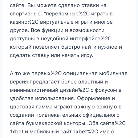
сайте. Вы можете сделано ставки на
спортивные” “переломные%2C играть в
казино%2C виртуальные игры и многое
другое. Все функции и возможности
доступны в неудобной интерфейсе%2C
который позволяет быстро найти нужное и
сделать ставку или начать игру.
А то же первых%2C официальная мобильная
версия предлагает более властный и
минималистичный дизайн%2C с фокусом в
удобстве использования. Оформление и
цветовая гамма играют важную важную в
создании привлекательных официального
сайта букмекерской конторы. Оба сайта%2C
1xbet и мобильный сайт 1xbet%2C имею