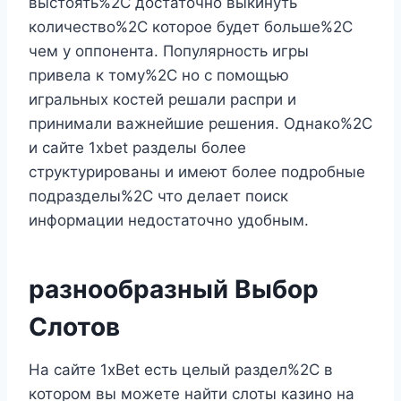
выстоять%2C достаточно выкинуть
количество%2C которое будет больше%2C
чем у оппонента. Популярность игры
привела к тому%2C но с помощью
игральных костей решали распри и
принимали важнейшие решения. Однако%2C
и сайте 1xbet разделы более
структурированы и имеют более подробные
подразделы%2C что делает поиск
информации недостаточно удобным.
разнообразный Выбор
Слотов
На сайте 1xBet есть целый раздел%2C в
котором вы можете найти слоты казино на