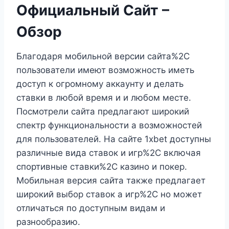
Официальный Сайт –
Обзор
Благодаря мобильной версии сайта%2C
пользователи имеют возможность иметь
доступ к огромному аккаунту и делать
ставки в любой время и и любом месте.
Посмотрели сайта предлагают широкий
спектр функциональности а возможностей
для пользователей. На сайте 1xbet доступны
различные вида ставок и игр%2C включая
спортивные ставки%2C казино и покер.
Мобильная версия сайта также предлагает
широкий выбор ставок а игр%2C но может
отличаться по доступным видам и
разнообразию.