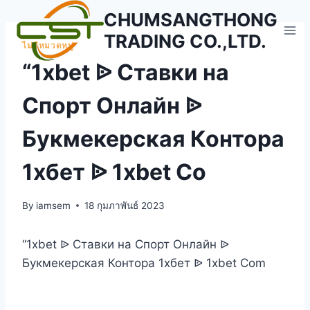
Skip
CHUMSANGTHONG
to
TRADING CO.,LTD.
content
ไม่มีหมวดหมู่
“1xbet ᐉ Ставки на
Спорт Онлайн ᐉ
Букмекерская Контора
1хбет ᐉ 1xbet Co
By
iamsem
18 กุมภาพันธ์ 2023
“1xbet ᐉ Ставки на Спорт Онлайн ᐉ
Букмекерская Контора 1хбет ᐉ 1xbet Com