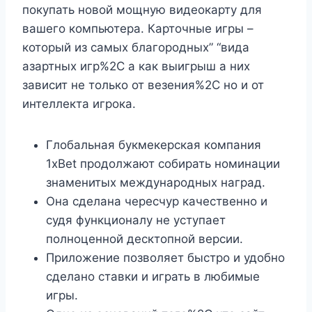
покупать новой мощную видеокарту для
вашего компьютера. Карточные игры –
который из самых благородных” “вида
азартных игр%2C а как выигрыш а них
зависит не только от везения%2C но и от
интеллекта игрока.
Глобальная букмекерская компания
1xBet продолжают собирать номинации
знаменитых международных наград.
Она сделана чересчур качественно и
судя функционалу не уступает
полноценной десктопной версии.
Приложение позволяет быстро и удобно
сделано ставки и играть в любимые
игры.