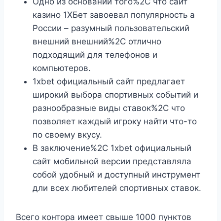
Одно из оснований того%2C что сайт
казино 1ХБет завоевал популярность а
России – разумный пользовательский
внешний внешний%2C отлично
подходящий для телефонов и
компьютеров.
1хbet официальный сайт предлагает
широкий выбора спортивных событий и
разнообразные виды ставок%2C что
позволяет каждый игроку найти что-то
по своему вкусу.
В заключение%2C 1xbet официальный
сайт мобильной версии представляла
собой удобный и доступный инструмент
дли всех любителей спортивных ставок.
Всего контора имеет свыше 1000 пунктов