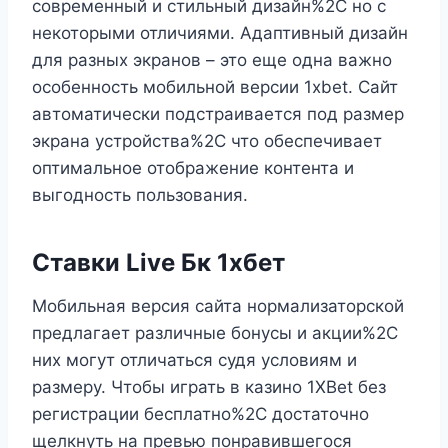
современный и стильный дизайн%2C но с
некоторыми отличиями. Адаптивный дизайн
для разных экранов – это еще одна важно
особенность мобильной версии 1xbet. Сайт
автоматически подстраивается под размер
экрана устройства%2C что обеспечивает
оптимальное отображение контента и
выгодность пользования.
Ставки Live Бк 1хбет
Мобильная версия сайта нормализаторской
предлагает различные бонусы и акции%2C
них могут отличаться судя условиям и
размеру. Чтобы играть в казино 1XBet без
регистрации бесплатно%2C достаточно
щелкнуть на превью понравившегося