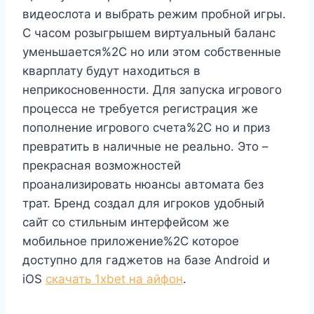
видеослота и выбрать режим пробной игры.
С часом розыгрышем виртуальный баланс
уменьшается%2C но или этом собственные
кварплату будут находиться в
неприкосновенности. Для запуска игрового
процесса не требуется регистрация же
пополнение игрового счета%2C но и приз
превратить в наличные не реально. Это –
прекрасная возможностей
проанализировать нюансы автомата без
трат. Бренд создал для игроков удобный
сайт со стильным интерфейсом же
мобильное приложение%2C которое
доступно для гаджетов на базе Android и
iOS
скачать 1xbet на айфон
.