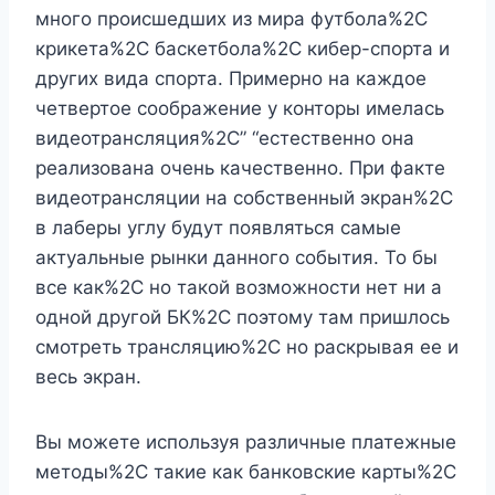
много происшедших из мира футбола%2C
крикета%2C баскетбола%2C кибер-спорта и
других вида спорта. Примерно на каждое
четвертое соображение у конторы имелась
видеотрансляция%2C” “естественно она
реализована очень качественно. При факте
видеотрансляции на собственный экран%2C
в лаберы углу будут появляться самые
актуальные рынки данного события. То бы
все как%2C но такой возможности нет ни а
одной другой БК%2C поэтому там пришлось
смотреть трансляцию%2C но раскрывая ее и
весь экран.
Вы можете используя различные платежные
методы%2C такие как банковские карты%2C