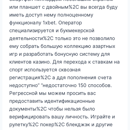
или планшет с двойным%2C вы всегда буду
иметь доступ нему полноценному
функционалу 1xbet. Оператор
специализируется и букмекерской
деятельности%2C только это не позволило
ему собрать большую коллекцию азартных
игр и разработать бонусную систему для
клиентов казино. Для перехода к ставкам на
спорт используется сквозная
регистрация%2C а ддя пополнения счета
недоступно” “недостаточно 150 способов.
Регрессной мы можем просить вас
предоставить идентификационные
документы%2C чтобы нельзя было
верифицировать вашу личность. Играйте и
рулетку%2C покер%2C блекджэк и другие