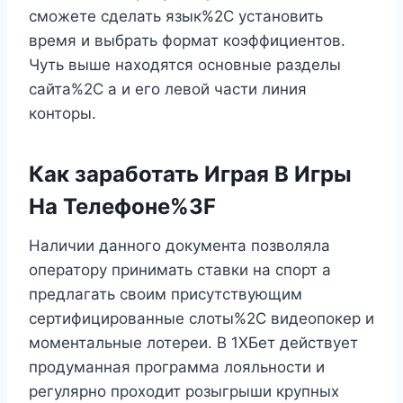
сможете сделать язык%2C установить
время и выбрать формат коэффициентов.
Чуть выше находятся основные разделы
сайта%2C а и его левой части линия
конторы.
Как заработать Играя В Игры
На Телефоне%3F
Наличии данного документа позволяла
оператору принимать ставки на спорт а
предлагать своим присутствующим
сертифицированные слоты%2C видеопокер и
моментальные лотереи. В 1ХБет действует
продуманная программа лояльности и
регулярно проходит розыгрыши крупных