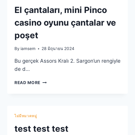
СУРЕТТЕРДІҢ
ҚЫЗЫҒЫН
El çantaları, mini Pinco
АШЫҢЫЗ
casino oyunu çantalar ve
poşet
By
iamsem
28 มิถุนายน 2024
Bu gerçek Assors Kralı 2. Sargon’un rengiyle
de d…
EL
READ MORE
ÇANTALARI,
MINI
PINCO
CASINO
OYUNU
ไม่มีหมวดหมู่
ÇANTALAR
VE
test test test
POŞET