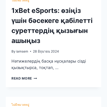
ไม่มีหมวดหมู่
1xBet eSports: өзіңіз
үшін бәсекеге қабілетті
суреттердің қызығын
ашыңыз
By
iamsem
28 มิถุนายน 2024
Нәтижелердің басқа нұсқалары сізді
қызықтырса, тоқтап, …
1XBET
READ MORE
ESPORTS:
ӨЗІҢІЗ
ҮШІН
БӘСЕКЕГЕ
ҚАБІЛЕТТІ
ไม่มีหมวดหมู่