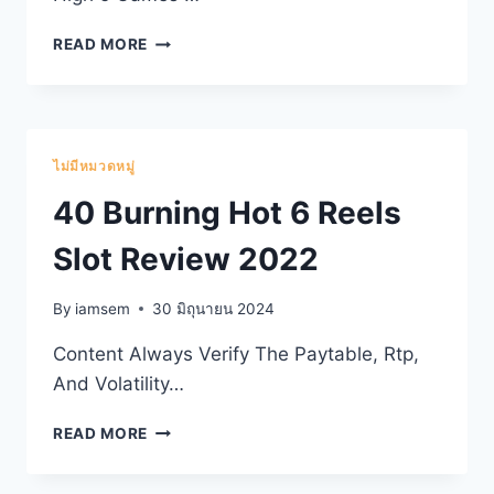
FREE
READ MORE
CASINO
GAMES
&
SLOT
MACHINES
ไม่มีหมวดหมู่
40 Burning Hot 6 Reels
Slot Review 2022
By
iamsem
30 มิถุนายน 2024
Content Always Verify The Paytable, Rtp,
And Volatility…
40
READ MORE
BURNING
HOT