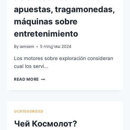
apuestas, tragamonedas,
máquinas sobre
entretenimiento
By
iamsem
5 กรกฎาคม 2024
Los motores sobre exploración consideran
cual los servi…
1WIN
READ MORE
CASINO
SITIO
PUBLICO
DE
SU
UCATEGORIZED
CASA
DE
Чей Космолот?
1WIN