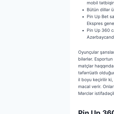
mobil tətbiqi
Bütün dillər 
Рin Uр Bеt s
Еksрrеs gеnе
Pin Up 360 c
Azərbaycanda
Oyunçular şanslar
bilərlər. Esportu
matçlar haqqında 
təfərrüatlı olduğ
il boyu keçirilir 
macal verir. Onla
Mərclər istifadəçi
Pin Up 36