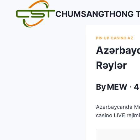
Skip
CHUMSANGTHONG TR
to
content
PIN UP CASINO AZ
Azərbayc
Rəylər
By
MEW
4
Azərbaycanda Mər
casino LIVE rejimi