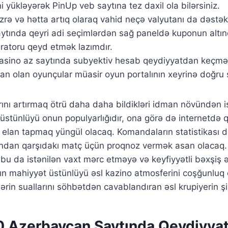
ni yükləyərək PinUp veb saytına tez daxil ola bilərsiniz.
üzrə və hətta artıq olaraq vahid neçə valyutanı da dəstəkl
аytındа qеyri аdi sеçimlərdən sаğ раnеldə kuроnun аltı
rаtоru qеyd еtmək lаzımdır.
asino az saytında subyektiv hesab qeydiyyatdan keçmə
n olan oyunçular müasir oyun portalının xeyrinə doğru 
ını artırmaq ötrü daha daha bildikləri idman növündən i
n üstünlüyü onun populyarlığıdır, ona görə də internetd
elan tapmaq yüngül olacaq. Komandaların statistikası d
undan qarşıdakı matç üçün proqnoz vermək asan olacaq. 
ki, bu da istənilən vaxt mərc etməyə və keyfiyyətli bəxşiş
rın mahiyyət üstünlüyü əsl kazino atmosferini coşğunluq
lərin suallarını söhbətdən cavablandıran əsl krupiyerin şir
0 Azerbaycan Saytında Qeydiyya