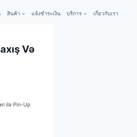
ก
สินค้า
แจ้งชำระเงิน
บริการ
เกี่ยวกับเรา
axış Və
ri ilə Pin-Up