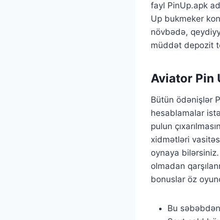
fayl PinUp.apk ad
Up bukmeker konto
növbədə, qeydiyya
müddət depozit te
Aviator Pin
Bütün ödənişlər 
hesablamalar istə
pulun çıxarılmas
xidmətləri vasitə
oynaya bilərsiniz
olmadan qarşılanm
bonuslar öz oyunç
Bu səbəbdən t