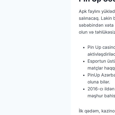
Apk faylını yükl
salınacaq. Lakin
səbəbindən xəta i
olun və təhlükəs
Pin Up casino
aktivləşdirilə
Esportun üstü
matçlar haqq
PinUp Azərba
oluna bilər.
2016-cı ildə
məşhur bahis 
İlk qədəm, kazino