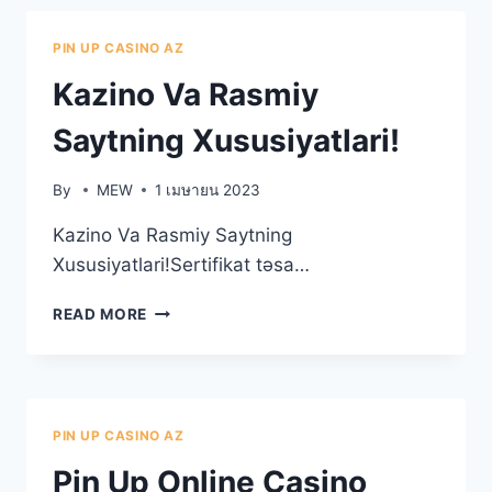
BAXIŞ
VƏ
PIN UP CASINO AZ
RƏYLƏR</TG
Kazino Va Rasmiy
Saytning Xususiyatlari!
By
MEW
1 เมษายน 2023
Kazino Va Rasmiy Saytning
Xususiyatlari!Sertifikat təsa…
KAZINO
READ MORE
VA
RASMIY
SAYTNING
XUSUSIYATLARI!
</TG
PIN UP CASINO AZ
Pin Up Online Casino