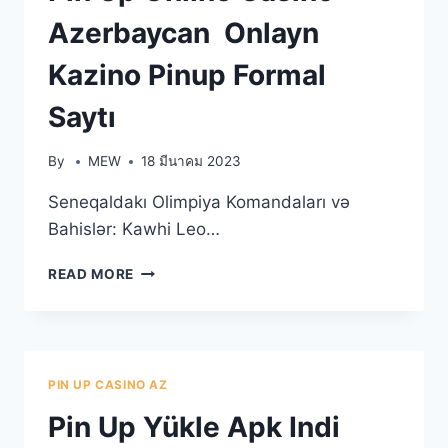
Azerbaycan ️ Onlayn
Kazino Pinup Formal
Saytı
By
MEW
18 มีนาคม 2023
Seneqaldakı Olimpiya Komandaları və
Bahislər: Kawhi Leo…
PIN
READ MORE
UP
ONLINE
CASINO
AZERBAYCAN
️
PIN UP CASINO AZ
ONLAYN
KAZINO
Pin Up Yükle Apk Indi
PINUP