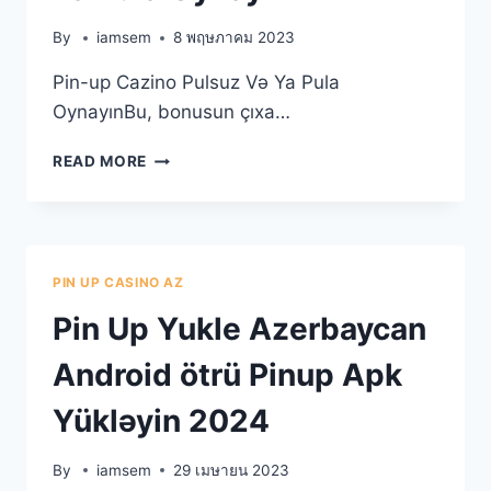
By
iamsem
8 พฤษภาคม 2023
Pin-up Cazino Pulsuz Və Ya Pula
OynayınBu, bonusun çıxa…
PIN-
READ MORE
UP
CAZINO
PULSUZ
VƏ
YA
PIN UP CASINO AZ
PULA
OYNAYIN</TG
Pin Up Yukle Azerbaycan
Android ötrü Pinup Apk
Yükləyin 2024
By
iamsem
29 เมษายน 2023