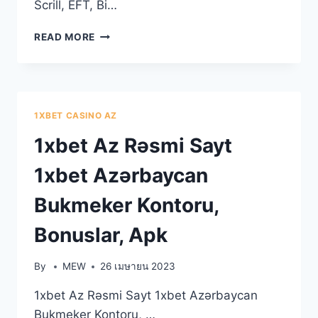
Scrill, EFT, Bi…
ONLAYN
READ MORE
ÖDƏ
ONLAYN
VERMƏ
SISTEMI</TG
1XBET CASINO AZ
1xbet Az Rəsmi Sayt
1xbet Azərbaycan
Bukmeker Kontoru,
Bonuslar, Apk
By
MEW
26 เมษายน 2023
1xbet Az Rəsmi Sayt 1xbet Azərbaycan
Bukmeker Kontoru, …