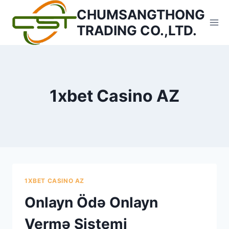
Skip
CHUMSANGTHONG
to
TRADING CO.,LTD.
content
1xbet Casino AZ
1XBET CASINO AZ
Onlayn Ödə Onlayn
Vermə Sistemi