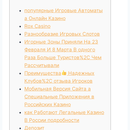
популярные Игровые Автоматы
а Онлайн Казино
Rox Casino
Разнообразие Игровых Слотов
Игорные Зоны Приняли На 23
Февраля И 8 Марта В одного
Раза Больше Туристов%2C Чем
Рассчитывали
Преимущества
Надежных
Клубов%2C отзыва Игроков
Мобильная Версия Сайта а
Специальные Приложения в
Российских Казино
как Работают Легальные Казино
В России подробности
Депозит