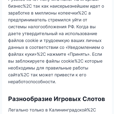
бизнес%2C так как наисерьезнейшем идет о
заработке в миллионы копеечки%2C а
предприниматель стремился уйти от
системы налогообложения РФ. Когда вы
даете утвердительный на использование
файлов cookie и трудоемкую ваших личных
данных в соответствии со «Уведомлением о
файлах куки»%2C нажмите «Принять». Если
вы заблокируете файлы cookie%2C которые
необходимы для правильные работы
сайта%2C так может привести к его
неработоспособности.
Разнообразие Игровых Слотов
Легально только в Калининградской%2C