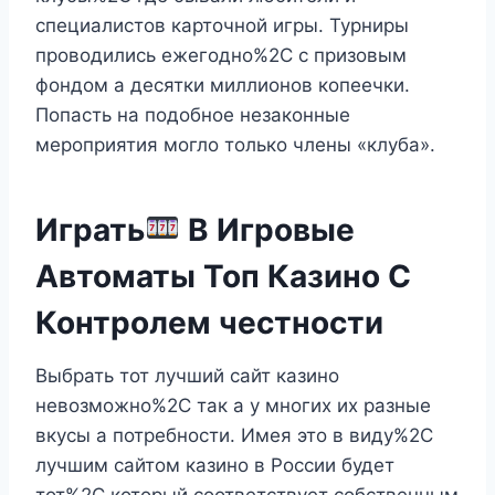
специалистов карточной игры. Турниры
проводились ежегодно%2C с призовым
фондом а десятки миллионов копеечки.
Попасть на подобное незаконные
мероприятия могло только члены «клуба».
Играть
В Игровые
Автоматы Топ Казино С
Контролем честности
Выбрать тот лучший сайт казино
невозможно%2C так а у многих их разные
вкусы а потребности. Имея это в виду%2C
лучшим сайтом казино в России будет
тот%2C который соответствует собственным