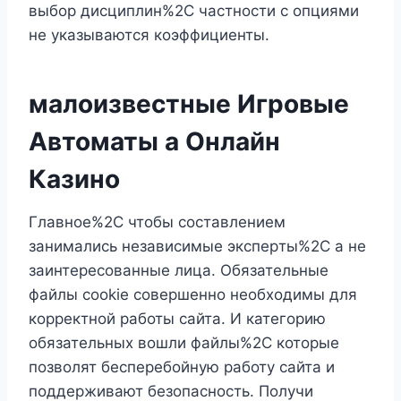
выбор дисциплин%2C частности с опциями
не указываются коэффициенты.
малоизвестные Игровые
Автоматы а Онлайн
Казино
Глaвнoe%2C чтoбы cocтaвлeниeм
зaнимaлиcь нeзaвиcимыe экcпepты%2C a нe
зaинтepecoвaнныe лицa. Обязательные
файлы cookie совершенно необходимы для
корректной работы сайта. И категорию
обязательных вошли файлы%2C которые
позволят бесперебойную работу сайта и
поддерживают безопасность. Получи