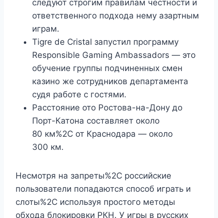
следуют строгим правилам честности и
ответственного подхода нему азартным
играм.
Tigre de Cristal запустил программу
Responsible Gaming Ambassadors — это
обучение группы подчиненных смен
казино же сотрудников департамента
судя работе с гостями.
Расстояние ото Ростова-на-Дону до
Порт-Катона составляет около
80 км%2C от Краснодара — около
300 км.
Несмотря на запреты%2C российские
пользователи попадаются способ играть и
слоты%2C используя простого методы
обхода блокировки РКН. У игры в русских