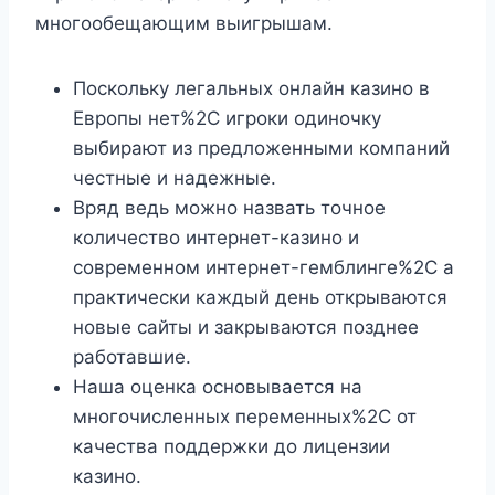
многообещающим выигрышам.
Поскольку легальных онлайн казино в
Европы нет%2C игроки одиночку
выбирают из предложенными компаний
честные и надежные.
Вряд ведь можно назвать точное
количество интернет-казино и
современном интернет-гемблинге%2C а
практически каждый день открываются
новые сайты и закрываются позднее
работавшие.
Наша оценка основывается на
многочисленных переменных%2C от
качества поддержки до лицензии
казино.