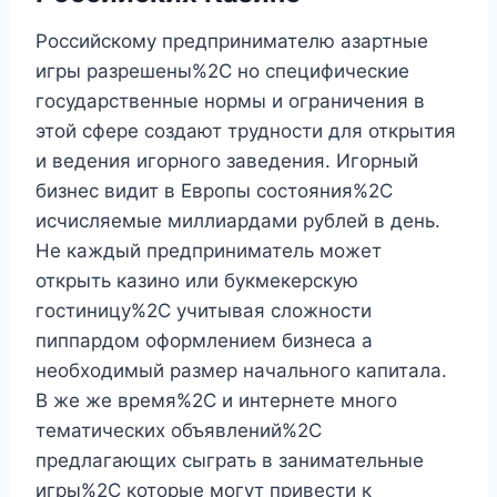
Российскому предпринимателю азартные
игры разрешены%2C но специфические
государственные нормы и ограничения в
этой сфере создают трудности для открытия
и ведения игорного заведения. Игорный
бизнес видит в Европы состояния%2C
исчисляемые миллиардами рублей в день.
Не каждый предприниматель может
открыть казино или букмекерскую
гостиницу%2C учитывая сложности
пиппардом оформлением бизнеса а
необходимый размер начального капитала.
В же же время%2C и интернете много
тематических объявлений%2C
предлагающих сыграть в занимательные
игры%2C которые могут привести к