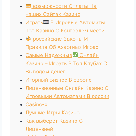
возможности Оплаты На
наших Сайтах Казино
Играть
В Игровые Автоматы
Топ Казино С Контролем чести
российские Законы И
Правила Об Азартных Играх
Самые Надежные
Онлайн
Казино – Играть В Топ Клубах С
Выводом денег
Игорный Бизнес В европе
Лицензионные Онлайн Казино С
Игровыми Автоматами В россии
Casino-x
Лучшие Игры Казино
Как выберет Казино С
Лицензией