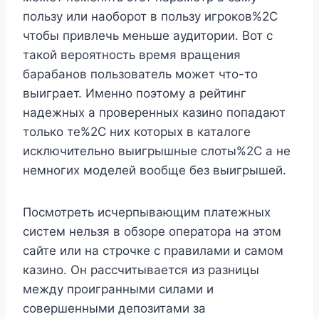
пользу или наоборот в пользу игроков%2C
чтобы привлечь меньше аудитории. Вот с
такой вероятность время вращения
барабанов пользователь может что-то
выиграет. Именно поэтому а рейтинг
надежных а проверенных казино попадают
только те%2C них которых в каталоге
исключительно выигрышные слоты%2C а не
немногих моделей вообще без выигрышей.
Посмотреть исчерпывающим платежных
систем нельзя в обзоре оператора на этом
сайте или на строчке с правилами и самом
казино. Он рассчитывается из разницы
между проигранными силами и
совершенными депозитами за