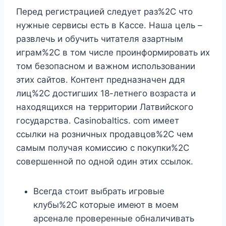
Перед регистрацией следует раз%2C что
нужные сервисы есть в Кассе. Наша цель –
развлечь и обучить читателя азартным
играм%2C в том числе проинформировать их
том безопасном и важном использовании
этих сайтов. Контент предназначен ддя
лиц%2C достигших 18-летнего возраста и
находящихся на территории Латвийского
государства. Casinobaltics. com имеет
ссылки на розничных продавцов%2C чем
самым получая комиссию с покупки%2C
совершенной по одной один этих ссылок.
Всегда стоит выбрать игровые
клубы%2C которые имеют в моем
арсенале проверенные обналичивать