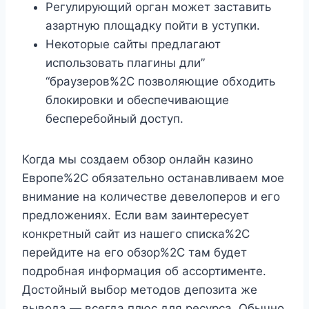
Регулирующий орган может заставить
азартную площадку пойти в уступки.
Некоторые сайты предлагают
использовать плагины дли”
“браузеров%2C позволяющие обходить
блокировки и обеспечивающие
бесперебойный доступ.
​Когда мы создаем обзор онлайн казино
Европе%2C обязательно останавливаем мое
внимание на количестве девелоперов и его
предложениях. Если вам заинтересует
конкретный сайт из нашего списка%2C
перейдите на его обзор%2C там будет
подробная информация об ассортименте.
Достойный выбор методов депозита же
вывода — всегда плюс для ресурса. Обычно