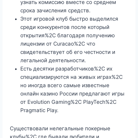
узнать комиссию вместе со среднем
срока зачисления средств.
Этот игровой клуб быстро выделился
среди конкурентов после который
открытия%2C благодаря получению
лицензии от Curacao%2C что
свидетельствует об его честности и
легальной деятельности.
Есть десятки разработчиков%2C их
специализируются на живых играх%2C
но иногда всего самые известные
онлайн казино России предлагают игры
от Evolution Gaming%2C PlayTech%2C
Pragmatic Play.
Существовали нелегальные покерные
клубы%2C где бывали любители и