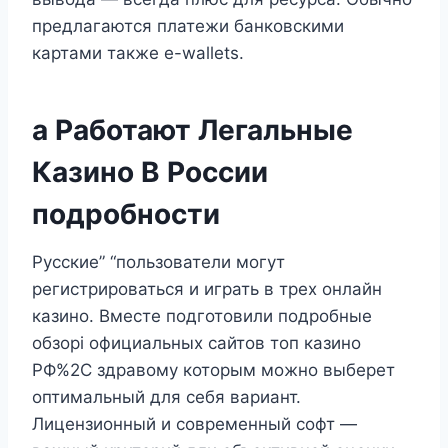
предлагаются платежи банковскими
картами также e-wallets.
а Работают Легальные
Казино В России
подробности
Русские” “пользователи могут
регистрироваться и играть в трех онлайн
казино. Вместе подготовили подробные
обзорі официальных сайтов топ казино
РФ%2C здравому которым можно выберет
оптимальный для себя вариант.
Лицензионный и современный софт —