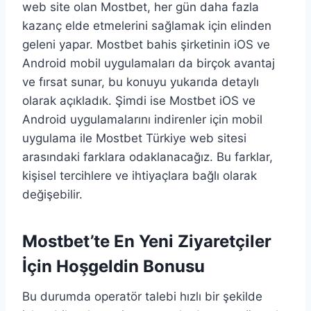
web site olan Mostbet, her gün daha fazla
kazanç elde etmelerini sağlamak için elinden
geleni yapar. Mostbet bahis şirketinin iOS ve
Android mobil uygulamaları da birçok avantaj
ve fırsat sunar, bu konuyu yukarıda detaylı
olarak açıkladık. Şimdi ise Mostbet iOS ve
Android uygulamalarını indirenler için mobil
uygulama ile Mostbet Türkiye web sitesi
arasındaki farklara odaklanacağız. Bu farklar,
kişisel tercihlere ve ihtiyaçlara bağlı olarak
değişebilir.
Mostbet’te En Yeni Ziyaretçiler
İçin Hoşgeldin Bonusu
Bu durumda operatör talebi hızlı bir şekilde