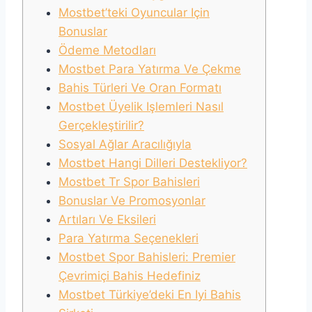
Mostbet’teki Oyuncular Için
Bonuslar
Ödeme Metodları
Mostbet Para Yatırma Ve Çekme
Bahis Türleri Ve Oran Formatı
Mostbet Üyelik Işlemleri Nasıl
Gerçekleştirilir?
Sosyal Ağlar Aracılığıyla
Mostbet Hangi Dilleri Destekliyor?
Mostbet Tr Spor Bahisleri
Bonuslar Ve Promosyonlar
Artıları Ve Eksileri
Para Yatırma Seçenekleri
Mostbet Spor Bahisleri: Premier
Çevrimiçi Bahis Hedefiniz
Mostbet Türkiye’deki En Iyi Bahis