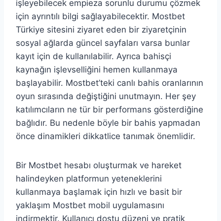
işleyebilecek empieza sorunlu durumu çözmek
için ayrıntılı bilgi sağlayabilecektir. Mostbet
Türkiye sitesini ziyaret eden bir ziyaretçinin
sosyal ağlarda güncel sayfaları varsa bunlar
kayıt için de kullanılabilir. Ayrıca bahisçi
kaynağın işlevselliğini hemen kullanmaya
başlayabilir. Mostbet’teki canlı bahis oranlarının
oyun sırasında değiştiğini unutmayın. Her şey
katılımcıların ne tür bir performans gösterdiğine
bağlıdır. Bu nedenle böyle bir bahis yapmadan
önce dinamikleri dikkatlice tanımak önemlidir.
Bir Mostbet hesabı oluşturmak ve hareket
halindeyken platformun yeteneklerini
kullanmaya başlamak için hızlı ve basit bir
yaklaşım Mostbet mobil uygulamasını
indirmektir. Kullanıcı dostu düzeni ve pratik