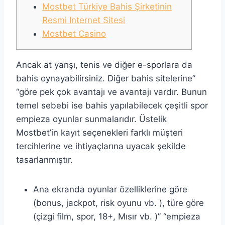
Mostbet Türkiye Bahis Şirketinin
Resmi Internet Sitesi
Mostbet Casino
Ancak at yarışı, tenis ve diğer e-sporlara da
bahis oynayabilirsiniz. Diğer bahis sitelerine”
“göre pek çok avantajı ve avantajı vardır. Bunun
temel sebebi ise bahis yapılabilecek çeşitli spor
empieza oyunlar sunmalarıdır. Üstelik
Mostbet’in kayıt seçenekleri farklı müşteri
tercihlerine ve ihtiyaçlarına uyacak şekilde
tasarlanmıştır.
Ana ekranda oyunlar özelliklerine göre
(bonus, jackpot, risk oyunu vb. ), türe göre
(çizgi film, spor, 18+, Mısır vb. )” “empieza