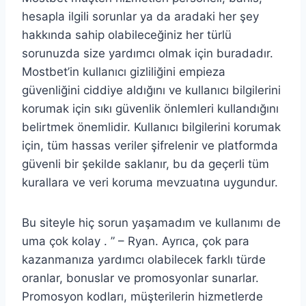
hesapla ilgili sorunlar ya da aradaki her şey
hakkında sahip olabileceğiniz her türlü
sorunuzda size yardımcı olmak için buradadır.
Mostbet’in kullanıcı gizliliğini empieza
güvenliğini ciddiye aldığını ve kullanıcı bilgilerini
korumak için sıkı güvenlik önlemleri kullandığını
belirtmek önemlidir. Kullanıcı bilgilerini korumak
için, tüm hassas veriler şifrelenir ve platformda
güvenli bir şekilde saklanır, bu da geçerli tüm
kurallara ve veri koruma mevzuatına uygundur.
Bu siteyle hiç sorun yaşamadım ve kullanımı de
uma çok kolay . ” – Ryan. Ayrıca, çok para
kazanmanıza yardımcı olabilecek farklı türde
oranlar, bonuslar ve promosyonlar sunarlar.
Promosyon kodları, müşterilerin hizmetlerde