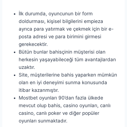
İlk durumda, oyuncunun bir form
doldurması, kişisel bilgilerini empieza
ayrıca para yatırmak ve çekmek için bir e-
posta adresi ve para birimini girmesi
gerekecektir.
Bütün bunlar bahisçinin müşterisi olan
herkesin yaşayabileceği tüm avantajlardan
uzaktır.
Site, müşterilerine bahis yaparken mümkün
olan en iyi deneyimi sunma konusunda
itibar kazanmıştır.
Mostbet oyunları 90’dan fazla ülkede
mevcut olup bahis, casino oyunları, canlı
casino, canlı poker ve diğer popüler
oyunları sunmaktadır.