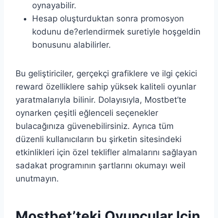
oynayabilir.
Hesap oluşturduktan sonra promosyon
kodunu de?erlendirmek suretiyle hoşgeldin
bonusunu alabilirler.
Bu geliştiriciler, gerçekçi grafiklere ve ilgi çekici
reward özelliklere sahip yüksek kaliteli oyunlar
yaratmalarıyla bilinir. Dolayısıyla, Mostbet’te
oynarken çeşitli eğlenceli seçenekler
bulacağınıza güvenebilirsiniz. Ayrıca tüm
düzenli kullanıcıların bu şirketin sitesindeki
etkinlikleri için özel teklifler almalarını sağlayan
sadakat programının şartlarını okumayı weil
unutmayın.
Mostbet’teki Oyuncular Için