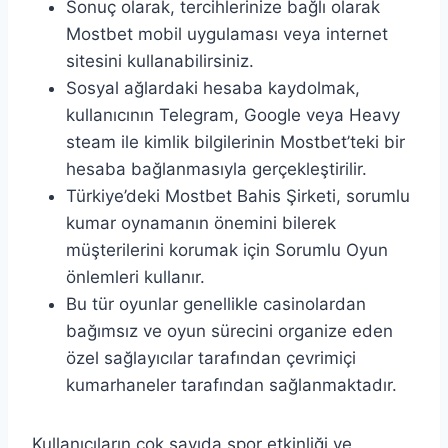
Sonuç olarak, tercihlerinize bağlı olarak
Mostbet mobil uygulaması veya internet
sitesini kullanabilirsiniz.
Sosyal ağlardaki hesaba kaydolmak,
kullanıcının Telegram, Google veya Heavy
steam ile kimlik bilgilerinin Mostbet’teki bir
hesaba bağlanmasıyla gerçekleştirilir.
Türkiye’deki Mostbet Bahis Şirketi, sorumlu
kumar oynamanın önemini bilerek
müşterilerini korumak için Sorumlu Oyun
önlemleri kullanır.
Bu tür oyunlar genellikle casinolardan
bağımsız ve oyun sürecini organize eden
özel sağlayıcılar tarafından çevrimiçi
kumarhaneler tarafından sağlanmaktadır.
Kullanıcıların çok sayıda spor etkinliği ve