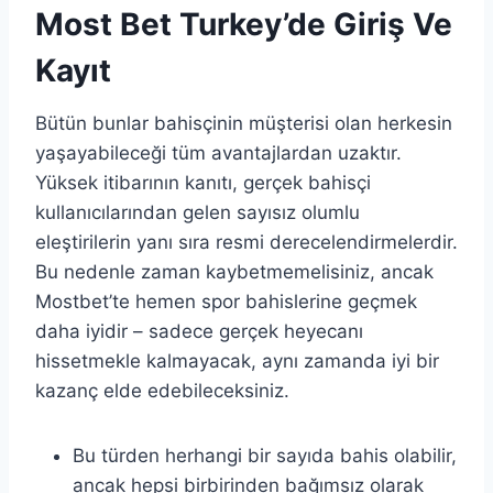
Most Bet Turkey’de Giriş Ve
Kayıt
Bütün bunlar bahisçinin müşterisi olan herkesin
yaşayabileceği tüm avantajlardan uzaktır.
Yüksek itibarının kanıtı, gerçek bahisçi
kullanıcılarından gelen sayısız olumlu
eleştirilerin yanı sıra resmi derecelendirmelerdir.
Bu nedenle zaman kaybetmemelisiniz, ancak
Mostbet’te hemen spor bahislerine geçmek
daha iyidir – sadece gerçek heyecanı
hissetmekle kalmayacak, aynı zamanda iyi bir
kazanç elde edebileceksiniz.
Bu türden herhangi bir sayıda bahis olabilir,
ancak hepsi birbirinden bağımsız olarak