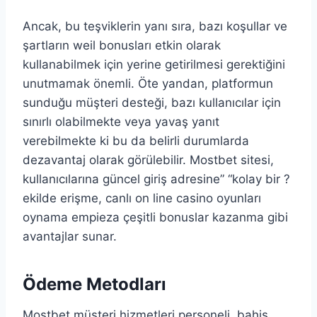
Ancak, bu teşviklerin yanı sıra, bazı koşullar ve
şartların weil bonusları etkin olarak
kullanabilmek için yerine getirilmesi gerektiğini
unutmamak önemli. Öte yandan, platformun
sunduğu müşteri desteği, bazı kullanıcılar için
sınırlı olabilmekte veya yavaş yanıt
verebilmekte ki bu da belirli durumlarda
dezavantaj olarak görülebilir. Mostbet sitesi,
kullanıcılarına güncel giriş adresine” “kolay bir ?
ekilde erişme, canlı on line casino oyunları
oynama empieza çeşitli bonuslar kazanma gibi
avantajlar sunar.
Ödeme Metodları
Mostbet müşteri hizmetleri personeli, bahis,