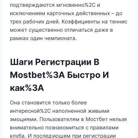
подтверждаются мгновенно%2C и
исключением карточных действенных – до
трех рабочих дней. Коэффициенты на теннис
может существенно отличаться даже в
рамках один чемпионата.
Шаги Регистрации В
Mostbet%3A Быстро И
как%3A
Она становится только более
интересной%2C наполненной живыми
эмоциями. Пользователям в Мостбет нельзя
внимательно познакомиться с правилами
клуба. И последующем при регистрации