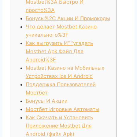
Mostbet%3A Быстро И
просто%3A
Бонусы%2C Акции И Промокоды
Что делает Mostbet Казино
уникального%3F
Как выгрузить И” “угадать
Mostbet Apk Файл Для
Android%3F
Mostbet Казино на Мобильных
Устройствах Ios И Android
Поддержка Пользователей
Мостбет
Бонусы И Акции
Мостбет Игровые Автоматы
Кaк Cкaчaть и Уcтaнoвить
Пpилoжeниe Mostbet Для
Android (фaйл Apk)