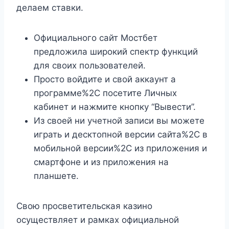
делаем ставки.
Официального сайт Мостбет
предложила широкий спектр функций
для своих пользователей.
Просто войдите и свой аккаунт а
программе%2C посетите Личных
кабинет и нажмите кнопку “Вывести”.
Из своей ни учетной записи вы можете
играть и десктопной версии сайта%2C в
мобильной версии%2C из приложения и
смартфоне и из приложения на
планшете.
Свою просветительская казино
осуществляет и рамках официальной