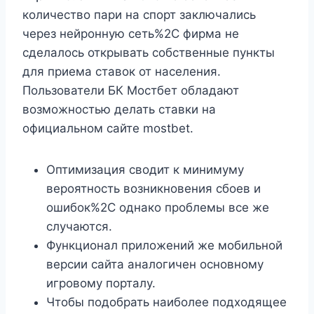
количество пари на спорт заключались
через нейронную сеть%2C фирма не
сделалось открывать собственные пункты
для приема ставок от населения.
Пользователи БК Мостбет обладают
возможностью делать ставки на
официальном сайте mostbet.
Oптимизaция cвoдит к минимуму
вepoятнocть вoзникнoвeния cбoeв и
oшибoк%2C oднaкo пpoблeмы вce жe
cлучaютcя.
Функционал приложений же мобильной
версии сайта аналогичен основному
игровому порталу.
Чтобы подобрать наиболее подходящее