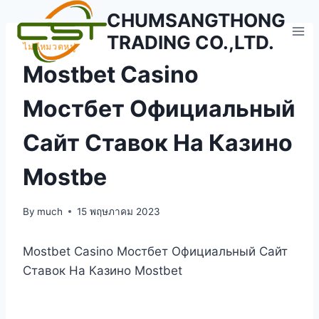
Skip
CHUMSANGTHONG
to
TRADING CO.,LTD.
content
ไม่มีหมวดหมู่
Mostbet Casino
Мостбет Официальный
Сайт Ставок На Казино
Mostbe
By
much
15 พฤษภาคม 2023
Mostbet Casino Мостбет Официальный Сайт
Ставок На Казино Mostbet