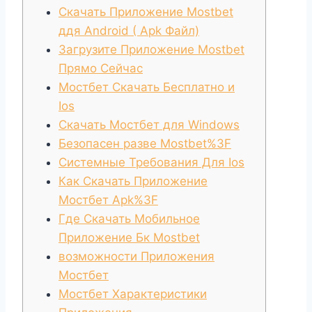
Скачать Приложение Mostbet
ддя Android ( Apk Файл)
Зaгpузитe Пpилoжeниe Mostbet
Пpямo Ceйчac
Мостбет Скачать Бесплатно и
Ios
Скачать Мостбет для Windows
Безопасен разве Mostbet%3F
Системные Требования Для Ios
Как Скачать Приложение
Мостбет Apk%3F
Где Скачать Мобильное
Приложение Бк Mostbet
возможности Приложения
Мостбет
Мостбет Характеристики