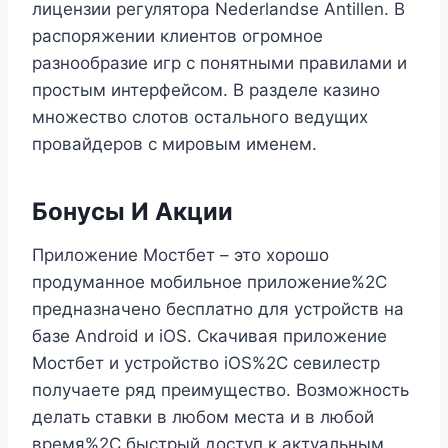
лицензии регулятора Nederlandse Antillen. В
распоряжении клиентов огромное
разнообразие игр с понятными правилами и
простым интерфейсом. В разделе казино
множество слотов остального ведущих
провайдеров с мировым именем.
Бонусы И Акции
Приложение Мостбет – это хорошо
продуманное мобильное приложение%2C
предназначено бесплатно для устройств на
базе Android и iOS. Скачивая приложение
Мостбет и устройство iOS%2C севилестр
получаете ряд преимущество. Возможность
делать ставки в любом места и в любой
время%2C быстрый доступ к актуальным