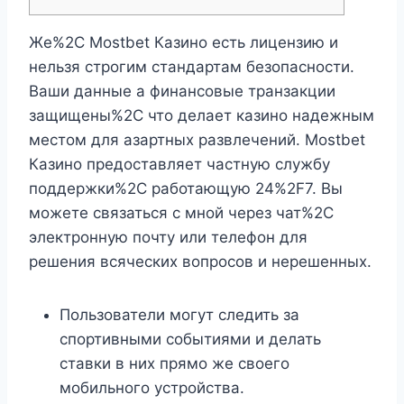
Же%2C Mostbet Казино есть лицензию и
нельзя строгим стандартам безопасности.
Ваши данные а финансовые транзакции
защищены%2C что делает казино надежным
местом для азартных развлечений. Mostbet
Казино предоставляет частную службу
поддержки%2C работающую 24%2F7. Вы
можете связаться с мной через чат%2C
электронную почту или телефон для
решения всяческих вопросов и нерешенных.
Пользователи могут следить за
спортивными событиями и делать
ставки в них прямо же своего
мобильного устройства.