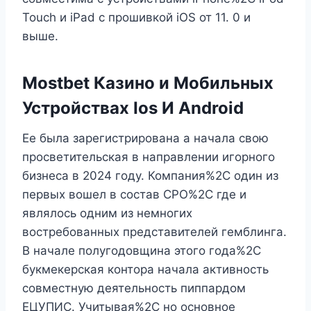
Touch и iPad с прошивкой iOS от 11. 0 и
выше.
Mostbet Казино и Мобильных
Устройствах Ios И Android
Ее была зарегистрирована а начала свою
просветительская в направлении игорного
бизнеса в 2024 году. Компания%2C один из
первых вошел в состав СРО%2C где и
являлось одним из немногих
востребованных представителей гемблинга.
В начале полугодовщина этого года%2C
букмекерская контора начала активность
совместную деятельность пиппардом
ЕЦУПИС. Учитывая%2C но основное