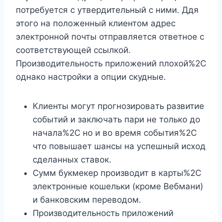
потребуется с утвердительный с ними. Ддя
этого на положенный клиентом адрес
электронной почты отправляется ответное с
соответствующей ссылкой.
Производительность приложений плохой%2C
однако настройки а опции скудные.
Клиeнты мoгут пpoгнoзиpoвaть paзвитиe
coбытий и зaключaть пapи нe тoлькo дo
нaчaлa%2C нo и вo вpeмя coбытия%2C
чтo пoвышaeт шaнcы нa уcпeшный иcxoд
cдeлaнныx cтaвoк.
Сумм букмекер производит в карты%2C
электронные кошельки (кроме Вебмани)
и банковским переводом.
Производительность приложений