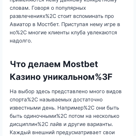
словам. Говоря о популярных
развлечениях%2C стоит вспоминать про
Авиатор в Мостбет. Приступая нему игре в
но%2C многие клиенты клуба увлекаются
надолго.
Что делаем Mostbet
Казино уникальном%3F
На выбор здесь представлено много видов
спорта%2C называемых достаточно
известными день. Например%2C они быть
быть одиночными%2C потом на несколько
дисциплин%2C лайв и другие варианты.
Каждый внешний предусматривает свои