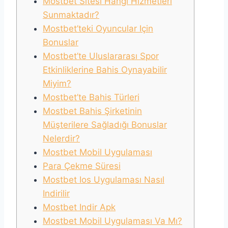
Mostbet Sitesi Hangi Hizmetleri
Sunmaktadır?
Mostbet’teki Oyuncular Için
Bonuslar
Mostbet’te Uluslararası Spor
Etkinliklerine Bahis Oynayabilir
Miyim?
Mostbet’te Bahis Türleri
Mostbet Bahis Şirketinin
Müşterilere Sağladığı Bonuslar
Nelerdir?
Mostbet Mobil Uygulaması
Para Çekme Süresi
Mostbet Ios Uygulaması Nasıl
Indirilir
Mostbet Indir Apk
Mostbet Mobil Uygulaması Va Mı?