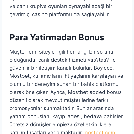
ve canlı krupiye oyunları oynayabileceği bir
çevrimiçi casino platformu da sağlayabilir.
Para Yatirmadan Bonus
Müşterilerin siteyle ilgili herhangi bir sorunu
olduğunda, canlı destek hizmeti vas?tas? ile
güvenilir bir iletişim kanalı bulurlar. Böylece,
Mostbet, kullanıcıların ihtiyaçlarını karşılayan ve
olumlu bir deneyim sunan bir bahis platformu
olarak öne çıkar. Ayrıca, Mostbet added bonus
düzenli olarak mevcut müşterilerine farklı
promosyonlar sunmaktadır. Bunlar arasında
yatırım bonusları, kayıp iadesi, bedava bahisler,
ücretsiz dönüşler empieza özel etkinliklere
katılım fırsatları yer almaktadır
mostbet.com