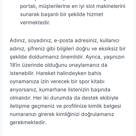
portalı, müşterilerine en iyi slot makinelerini
sunarak başarılı bir şekilde hizmet
vermektedir.
Adınız, soyadınız, e-posta adresiniz, kullanıcı
adınız, şifreniz gibi bilgileri doğru ve eksiksiz bir
şekilde doldurmanız önemlidir. Ayrıca, yaşınızın
18’in üzerinde olduğunu onaylamanız da
istenebilir. Hareket halindeyken bahis
oynamanıza izin verecek bir spor kitabı
arıyorsanız, kumarhane listenizin başında
olmalıdır. Her iki durumda da destek ekibiyle
iletişime geçmeniz ve profilinize kimlik belgesi
numaranızı girerek kimliğinizi doğrulamanız
gerekmektedir.