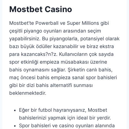
Mostbet Casino
Mostbet’te Powerball ve Super Millions gibi
çeşitli piyango oyunları arasından seçim
yapabilirsiniz. Bu piyangolarla, potansiyel olarak
bazı büyük ödüller kazanabilir ve biraz ekstra
para kazancaks?n?z. Kullanıcıların çok sayıda
spor etkinliği empieza müsabakası üzerine
bahis oynamasını sağlar. Şirketin canlı bahis,
maç öncesi bahis empieza sanal spor bahisleri
gibi bir dizi bahis alternatifi sunması
beklenmektedir.
Eğer bir futbol hayranıysanız, Mostbet
bahislerinizi yapmak için ideal bir yerdir.
Spor bahisleri ve casino oyunları alanında