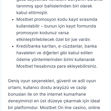
tanınmış spor bahislerinden biri olarak
kabul ettirmiştir.
Mostbet promosyon kodu kayıt sırasında
kullanılabilir – bunun için kayıt formunda
promosyon kodunuz varsa
etkinleştirilebilecek özel bir joe vardır.
Kredi/banka kartları, e-cüzdanlar, banka
havaleleri ve diğerleri gibi kabul edilen
ödeme yöntemlerinden birini kullanarak
Mostbet hesabınıza para ekleyebilirsiniz.
Geniş oyun seçenekleri, güvenli ve adil oyun
ortamı, kullanıcı dostu arayüzü ve cazip
bonusları ile on the internet kumarhane
deneyiminizi en üst düzeye çıkarmak için ideal
bir platformdur. Mostbet On line casino, online