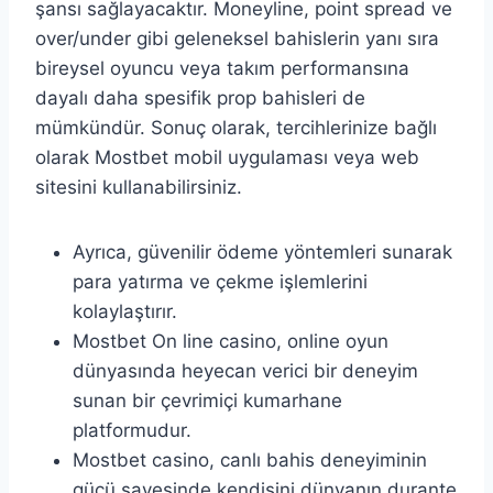
şansı sağlayacaktır. Moneyline, point spread ve
over/under gibi geleneksel bahislerin yanı sıra
bireysel oyuncu veya takım performansına
dayalı daha spesifik prop bahisleri de
mümkündür. Sonuç olarak, tercihlerinize bağlı
olarak Mostbet mobil uygulaması veya web
sitesini kullanabilirsiniz.
Ayrıca, güvenilir ödeme yöntemleri sunarak
para yatırma ve çekme işlemlerini
kolaylaştırır.
Mostbet On line casino, online oyun
dünyasında heyecan verici bir deneyim
sunan bir çevrimiçi kumarhane
platformudur.
Mostbet casino, canlı bahis deneyiminin
gücü sayesinde kendisini dünyanın durante