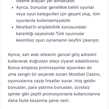
ödeme araçları yer almaktadır.
Ayrıca, bonuslar genellikle belirli oyunlar
veya oyun kategorileri için geçerli olup, tüm
oyunlarda kullanılamayabilir.
Mostbet’in erişilebilirlik konusundaki
kararlılığı sayesinde Türk oyuncular
kesintisiz oyun oynamanın keyfini çıkarıyor.
Ayrıca, sah web sitesinin güncel giriş adresini
kullanarak doğrudan siteyi ziyaret edebilirsiniz.
Bonus empieza promosyonlar açısından de
uma zengin bir seçenek sunan Mostbet Casino,
oyuncularına cazip fırsatlar sunar. Hoş geldin
bonusları, para yatırma bonusları, ücretsiz
spinler gibi çeşitli promosyonlarla kullanıcılarına
daha fazla kazanma şansı verir.