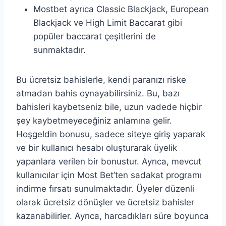
Mostbet ayrıca Classic Blackjack, European
Blackjack ve High Limit Baccarat gibi
popüler baccarat çeşitlerini de
sunmaktadır.
Bu ücretsiz bahislerle, kendi paranızı riske
atmadan bahis oynayabilirsiniz. Bu, bazı
bahisleri kaybetseniz bile, uzun vadede hiçbir
şey kaybetmeyeceğiniz anlamına gelir.
Hoşgeldin bonusu, sadece siteye giriş yaparak
ve bir kullanıcı hesabı oluşturarak üyelik
yapanlara verilen bir bonustur. Ayrıca, mevcut
kullanıcılar için Most Bet’ten sadakat programı
indirme fırsatı sunulmaktadır. Üyeler düzenli
olarak ücretsiz dönüşler ve ücretsiz bahisler
kazanabilirler. Ayrıca, harcadıkları süre boyunca