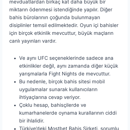
mevduatlardan birkaç kat daha büyük bir
miktarın ödenmesi istendiğinde yapılır. Diğer
bahis bürolarının çoğunda bulunmayan
disiplinler temsil edilmektedir. Oyun içi bahisler
için birçok etkinlik mevcuttur, büyük maçların
canlı yayınları vardır.
Ve aynı UFC seçeneklerinde sadece ana
etkinlikler değil, aynı zamanda diğer küçük
yarışmalarla Fight Nights de mevcuttur.
Bu nedenle, birçok bahis sitesi mobil
uygulamalar sunarak kullanıcıların
ihtiyaçlarına cevap veriyor.
Çoklu hesap, bahisçilerde ve
kumarhanelerde oynama kurallarının ciddi
bir ihlalidir.
Türkiye’deki Mostbet Bahis Şirketi, sorumlu