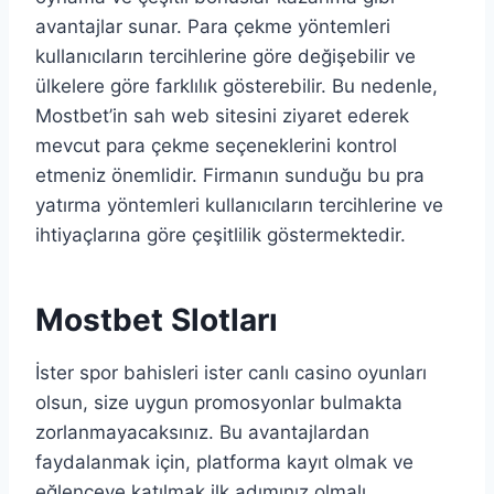
avantajlar sunar. Para çekme yöntemleri
kullanıcıların tercihlerine göre değişebilir ve
ülkelere göre farklılık gösterebilir. Bu nedenle,
Mostbet’in sah web sitesini ziyaret ederek
mevcut para çekme seçeneklerini kontrol
etmeniz önemlidir. Firmanın sunduğu bu pra
yatırma yöntemleri kullanıcıların tercihlerine ve
ihtiyaçlarına göre çeşitlilik göstermektedir.
Mostbet Slotları
İster spor bahisleri ister canlı casino oyunları
olsun, size uygun promosyonlar bulmakta
zorlanmayacaksınız. Bu avantajlardan
faydalanmak için, platforma kayıt olmak ve
eğlenceye katılmak ilk adımınız olmalı.