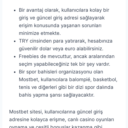
Bir avantaj olarak, kullanıcılara kolay bir
giriş ve güncel giriş adresi sağlayarak
erişim konusunda yaşanan sorunları
minimize etmekte.
TRY cinsinden para yatırarak, hesabınıza
güvenilir dolar veya euro alabilirsiniz.
Freebies de mevcuttur, ancak aralarından
seçim yapabileceğiniz tek bir şey vardır.
Bir spor bahisleri organizasyonu olan
Mostbet, kullanıcılara balompié, basketbol,
tenis ve diğerleri gibi bir dizi spor dalında
bahis yapma şansı sağlayacaktır.
Mostbet sitesi, kullanıcılarına güncel giriş
adresine kolayca erişme, canlı casino oyunları
oynama ve çeşitli bonuslar kazanma gibi