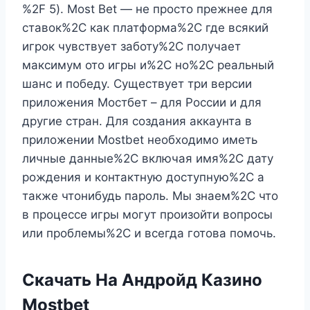
%2F 5). Most Bet — не просто прежнее для
ставок%2C как платформа%2C где всякий
игрок чувствует заботу%2C получает
максимум ото игры и%2C но%2C реальный
шанс и победу. Существует три версии
приложения Мостбет – для России и для
другие стран. Для создания аккаунта в
приложении Mostbet необходимо иметь
личные данные%2C включая имя%2C дату
рождения и контактную доступную%2C а
также чтонибудь пароль. Мы знаем%2C что
в процессе игры могут произойти вопросы
или проблемы%2C и всегда готова помочь.
Скачать На Андройд Казино
Mostbet