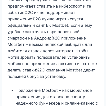
предпочитает ставить на киберспорт и те
события%2C их не поддерживает
приложение%2C лучше играть спустя
официальный сайт БК Mostbet. Если а ему
удобнее заключать пари через свой
смартфон на Андроид%2C приложение
Мостбет – весьма неплохой выбирать для
любителя ставок через интернет. Чтобы
мотивировать пользователей установить
мобильное приложение а активно играть же
делать ставки%2C компания Mostbet дарит
полезней бонус за установку.
Приложение Mostbet – как мобильное
приложение для ставок на спорт у
надежного букмекера и онлайн-казино с