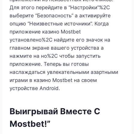
Для этого перейдите в “Настройки”%2C
выберите “Безопасность” а активируйте
опцию “Неизвестные источники”. Когда
приложение казино Mostbet
установлено%2C найдите его значок на
главном экране вашего устройства а
нажмите на но%2C чтобы запустить
приложение. Теперь вы готовы
наслаждаться увлекательными азартными
играми в казино Mostbet на своем
устройстве Android.
Выигрывай Вместе С
Mostbet!”