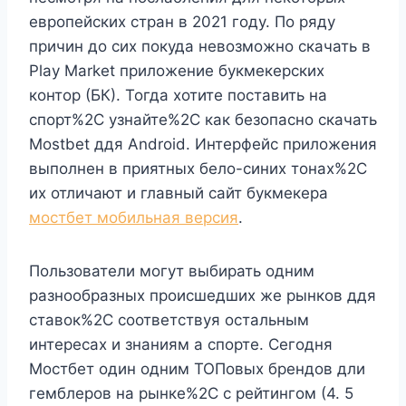
европейских стран в 2021 году. По ряду
причин до сих покуда невозможно скачать в
Play Market приложение букмекерских
контор (БК). Тогда хотите поставить на
спорт%2C узнайте%2C как безопасно скачать
Mostbet ддя Android. Интерфейс приложения
выполнен в приятных бело-синих тонах%2C
их отличают и главный сайт букмекера
мостбет мобильная версия
.
Пользователи могут выбирать одним
разнообразных происшедших же рынков ддя
ставок%2C соответствуя остальным
интересах и знаниям а спорте. Сегодня
Мостбет один одним ТОПовых брендов дли
гемблеров на рынке%2C с рейтингом (4. 5