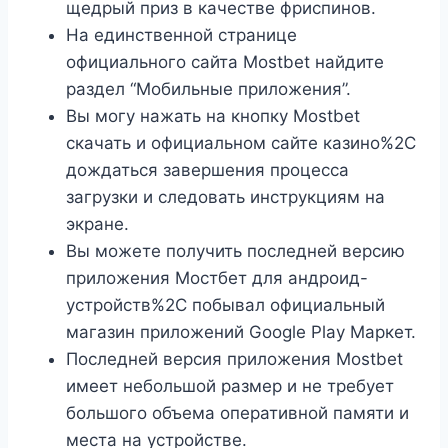
щедрый приз в качестве фриспинов.
На единственной странице
официального сайта Mostbet найдите
раздел “Мобильные приложения”.
Вы могу нажать на кнопку Mostbet
скачать и официальном сайте казино%2C
дождаться завершения процесса
загрузки и следовать инструкциям на
экране.
Вы можете получить последней версию
приложения Мостбет для андроид-
устройств%2C побывал официальный
магазин приложений Google Play Маркет.
Последней версия приложения Mostbet
имеет небольшой размер и не требует
большого объема оперативной памяти и
места на устройстве.