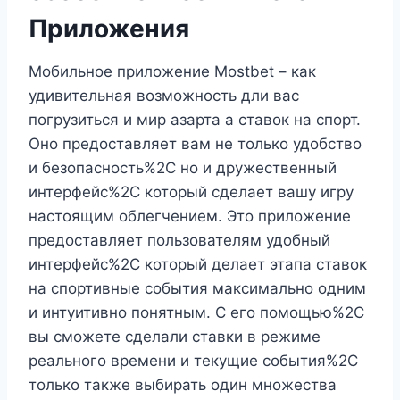
Приложения
Мобильное приложение Mostbet – как
удивительная возможность дли вас
погрузиться и мир азарта а ставок на спорт.
Оно предоставляет вам не только удобство
и безопасность%2C но и дружественный
интерфейс%2C который сделает вашу игру
настоящим облегчением. Это приложение
предоставляет пользователям удобный
интерфейс%2C который делает этапа ставок
на спортивные события максимально одним
и интуитивно понятным. С его помощью%2C
вы сможете сделали ставки в режиме
реального времени и текущие события%2C
только также выбирать один множества