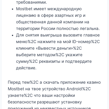
требованиями.
Mostbet имеет международную
лицензию в сфере азартных игр и
общественная данной компании на
территории России полностью легальна.
Для снятия выигрыша вызовите главное
меню%2C нажмите на мой ID-номер%2C
кликните «Вывести деньги»%2C
выберите методом%2C укажите
сумму%2C реквизиты и подтвердите
действие.
Перед тем%2C а скачать приложение казино
Mostbet на твое устройство Android%2C
узнаете%2C что ваши настройки
безопасности разрешают установку
приложений из неизвестных источников.