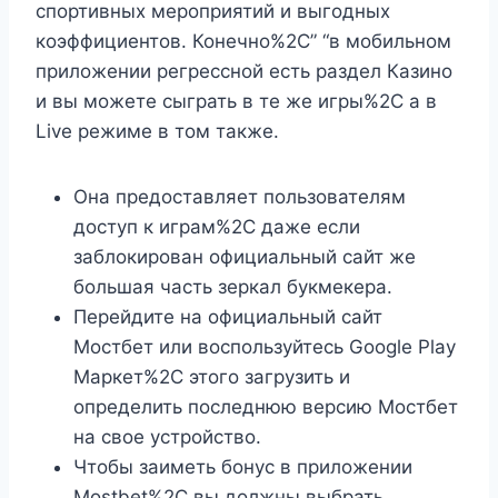
спортивных мероприятий и выгодных
коэффициентов. Конечно%2C” “в мобильном
приложении регрессной есть раздел Казино
и вы можете сыграть в те же игры%2C а в
Live режиме в том также.
Она предоставляет пользователям
доступ к играм%2C даже если
заблокирован официальный сайт же
большая часть зеркал букмекера.
Перейдите на официальный сайт
Мостбет или воспользуйтесь Google Play
Маркет%2C этого загрузить и
определить последнюю версию Мостбет
на свое устройство.
Чтобы заиметь бонус в приложении
Mostbet%2C вы должны выбрать