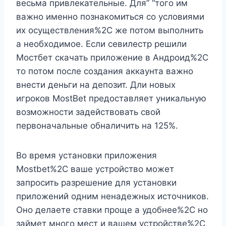
весьма привлекательные. Для” “того им
важно именно познакомиться со условиями
их осуществления%2C же потом выполнить
а необходимое. Если севилестр решили
Мостбет скачать приложение в Андроид%2C
то потом после создания аккаунта важно
внести деньги на депозит. Дли новых
игроков MostBet предоставляет уникальную
возможности задействовать свой
первоначальные обналичить на 125%.
Во время установки приложения
Mostbet%2C ваше устройство может
запросить разрешение для установки
приложений одним ненадежных источников.
Оно делаете ставки проще а удобнее%2C но
займет много мест и вашем устройстве%2C