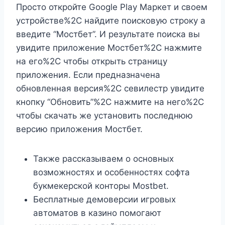
Просто откройте Google Play Маркет и своем
устройстве%2C найдите поисковую строку а
введите “Мостбет”. И результате поиска вы
увидите приложение Мостбет%2C нажмите
на его%2C чтобы открыть страницу
приложения. Если предназначена
обновленная версия%2C севилестр увидите
кнопку “Обновить”%2C нажмите на него%2C
чтобы скачать же установить последнюю
версию приложения Мостбет.
Также рассказываем о основных
возможностях и особенностях софта
букмекерской конторы Mostbet.
Бесплатные демоверсии игровых
автоматов в казино помогают