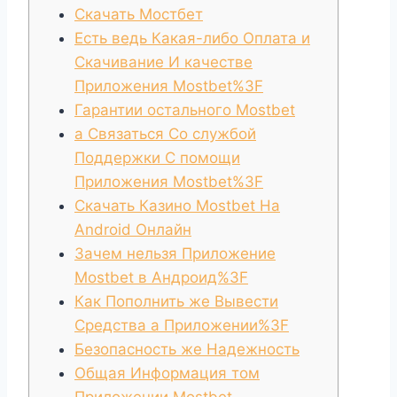
Скачать Мостбет
Есть ведь Какая-либо Оплата и
Скачивание И качестве
Приложения Mostbet%3F
Гарантии остального Mostbet
а Связаться Со службой
Поддержки С помощи
Приложения Mostbet%3F
Скачать Казино Mostbet На
Android Онлайн
Зачем нельзя Приложение
Mostbet в Андроид%3F
Как Пополнить же Вывести
Средства а Приложении%3F
Безопасность же Надежность
Общая Информация том
Приложении Mostbet