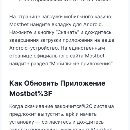
На странице загрузки мобильного казино
Mostbet найдите вкладку для Android.
Нажмите и кнопку “Скачать” и дождитесь
завершения загрузки приложения на ваше
Android-устройство. На единственным
странице официального сайта Mostbet
найдите раздел “Мобильные приложения”.
Как Обновить Приложение
Mostbet%3F
Когда скачивание закончится%2C система
предложит выпустить. apk и начать
установку — согласитесь и дождитесь
задолго процедуры. Если клиент Мостбет