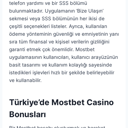
telefon yardımı ve bir SSS bölümü
bulunmaktadır. Uygulamanın ‘Bize Ulaşın’
sekmesi veya SSS bölümünün her ikisi de
çeşitli seçenekleri listeler. Ayrıca, kullanılan
ödeme yönteminin güvenliği ve emniyetinin yanı
sıra tüm finansal ve kişisel verilerin gizliliğini
garanti etmek çok önemlidir. Mostbet
uygulamasının kullanıcıları, kullanıcı arayüzünün
basit tasarımı ve kullanım kolaylığı sayesinde
istedikleri işlevleri hızlı bir şekilde belirleyebilir
ve kullanabilir.
Türkiye’de Mostbet Casino
Bonusları
Bir Mostbet hesabı oluşturmak ve hareket