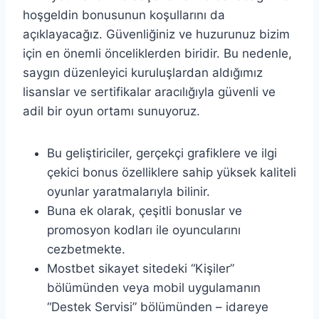
hoşgeldin bonusunun koşullarını da
açıklayacağız. Güvenliğiniz ve huzurunuz bizim
için en önemli önceliklerden biridir. Bu nedenle,
saygın düzenleyici kuruluşlardan aldığımız
lisanslar ve sertifikalar aracılığıyla güvenli ve
adil bir oyun ortamı sunuyoruz.
Bu geliştiriciler, gerçekçi grafiklere ve ilgi
çekici bonus özelliklere sahip yüksek kaliteli
oyunlar yaratmalarıyla bilinir.
Buna ek olarak, çeşitli bonuslar ve
promosyon kodları ile oyuncularını
cezbetmekte.
Mostbet sikayet sitedeki “Kişiler”
bölümünden veya mobil uygulamanın
“Destek Servisi” bölümünden – idareye