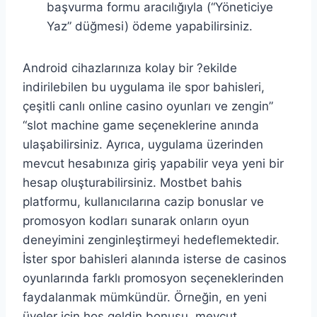
başvurma formu aracılığıyla (“Yöneticiye
Yaz” düğmesi) ödeme yapabilirsiniz.
Android cihazlarınıza kolay bir ?ekilde
indirilebilen bu uygulama ile spor bahisleri,
çeşitli canlı online casino oyunları ve zengin”
“slot machine game seçeneklerine anında
ulaşabilirsiniz. Ayrıca, uygulama üzerinden
mevcut hesabınıza giriş yapabilir veya yeni bir
hesap oluşturabilirsiniz. Mostbet bahis
platformu, kullanıcılarına cazip bonuslar ve
promosyon kodları sunarak onların oyun
deneyimini zenginleştirmeyi hedeflemektedir.
İster spor bahisleri alanında isterse de casinos
oyunlarında farklı promosyon seçeneklerinden
faydalanmak mümkündür. Örneğin, en yeni
üyeler için hoş geldin bonusu, mevcut