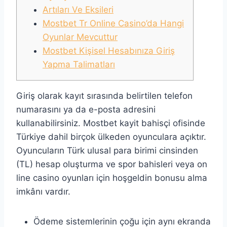
Artıları Ve Eksileri
Mostbet Tr Online Casino’da Hangi
Oyunlar Mevcuttur
Mostbet Kişisel Hesabınıza Giriş
Yapma Talimatları
Giriş olarak kayıt sırasında belirtilen telefon
numarasını ya da e-posta adresini
kullanabilirsiniz. Mostbet kayit bahisçi ofisinde
Türkiye dahil birçok ülkeden oyunculara açıktır.
Oyuncuların Türk ulusal para birimi cinsinden
(TL) hesap oluşturma ve spor bahisleri veya on
line casino oyunları için hoşgeldin bonusu alma
imkânı vardır.
Ödeme sistemlerinin çoğu için aynı ekranda