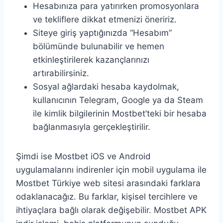
Hesabınıza para yatırırken promosyonlara
ve tekliflere dikkat etmenizi öneririz.
Siteye giriş yaptığınızda “Hesabım”
bölümünde bulunabilir ve hemen
etkinleştirilerek kazançlarınızı
artırabilirsiniz.
Sosyal ağlardaki hesaba kaydolmak,
kullanıcının Telegram, Google ya da Steam
ile kimlik bilgilerinin Mostbet’teki bir hesaba
bağlanmasıyla gerçekleştirilir.
Şimdi ise Mostbet iOS ve Android
uygulamalarını indirenler için mobil uygulama ile
Mostbet Türkiye web sitesi arasındaki farklara
odaklanacağız. Bu farklar, kişisel tercihlere ve
ihtiyaçlara bağlı olarak değişebilir. Mostbet APK