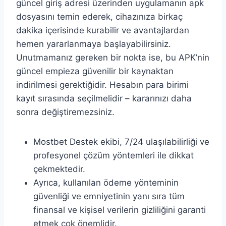
güncel giriş adresi üzerinden uygulamanın apk
dosyasını temin ederek, cihazınıza birkaç
dakika içerisinde kurabilir ve avantajlardan
hemen yararlanmaya başlayabilirsiniz.
Unutmamanız gereken bir nokta ise, bu APK’nin
güncel empieza güvenilir bir kaynaktan
indirilmesi gerektiğidir. Hesabın para birimi
kayıt sırasında seçilmelidir – kararınızı daha
sonra değiştiremezsiniz.
Mostbet Destek ekibi, 7/24 ulaşılabilirliği ve
profesyonel çözüm yöntemleri ile dikkat
çekmektedir.
Ayrıca, kullanılan ödeme yönteminin
güvenliği ve emniyetinin yanı sıra tüm
finansal ve kişisel verilerin gizliliğini garanti
etmek çok önemlidir.