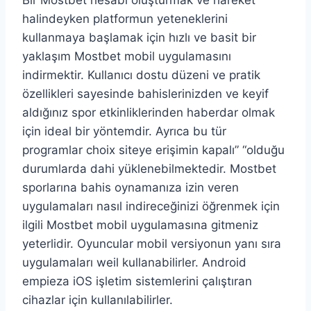
halindeyken platformun yeteneklerini
kullanmaya başlamak için hızlı ve basit bir
yaklaşım Mostbet mobil uygulamasını
indirmektir. Kullanıcı dostu düzeni ve pratik
özellikleri sayesinde bahislerinizden ve keyif
aldığınız spor etkinliklerinden haberdar olmak
için ideal bir yöntemdir. Ayrıca bu tür
programlar choix siteye erişimin kapalı” “olduğu
durumlarda dahi yüklenebilmektedir. Mostbet
sporlarına bahis oynamanıza izin veren
uygulamaları nasıl indireceğinizi öğrenmek için
ilgili Mostbet mobil uygulamasına gitmeniz
yeterlidir. Oyuncular mobil versiyonun yanı sıra
uygulamaları weil kullanabilirler. Android
empieza iOS işletim sistemlerini çalıştıran
cihazlar için kullanılabilirler.