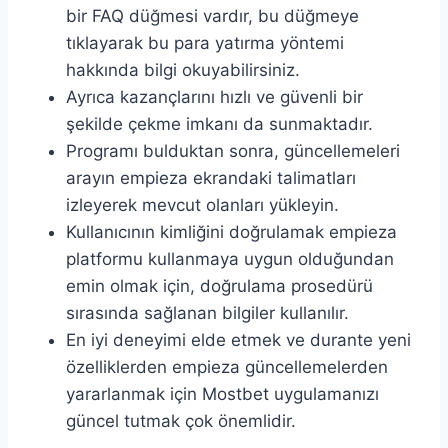
bir FAQ düğmesi vardır, bu düğmeye
tıklayarak bu para yatırma yöntemi
hakkında bilgi okuyabilirsiniz.
Ayrıca kazançlarını hızlı ve güvenli bir
şekilde çekme imkanı da sunmaktadır.
Programı bulduktan sonra, güncellemeleri
arayın empieza ekrandaki talimatları
izleyerek mevcut olanları yükleyin.
Kullanıcının kimliğini doğrulamak empieza
platformu kullanmaya uygun olduğundan
emin olmak için, doğrulama prosedürü
sırasında sağlanan bilgiler kullanılır.
En iyi deneyimi elde etmek ve durante yeni
özelliklerden empieza güncellemelerden
yararlanmak için Mostbet uygulamanızı
güncel tutmak çok önemlidir.