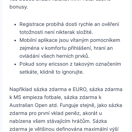
bonusy.
Registrace probíhá dosti rychle an ověření
totožnosti není nikterak složité.
Mobilní aplikace jsou vítaným pomocníkem
zejména v komfortu přihlášení, hraní an
ovládání všech herních prvků.
Pokud sony ericsson z takovým označením
setkáte, klidně to ignorujte.
Například sázka zdarma e EURO, sázka zdarma
k MS empieza fotbale, sázka zdarma k
Australian Open atd. Funguje stejně, jako sázka
zdarma pro první vklad peněz, akorát u
nabízena všem stávajícím hráčům. Sázka
zdarma je většinou definována maximální výší