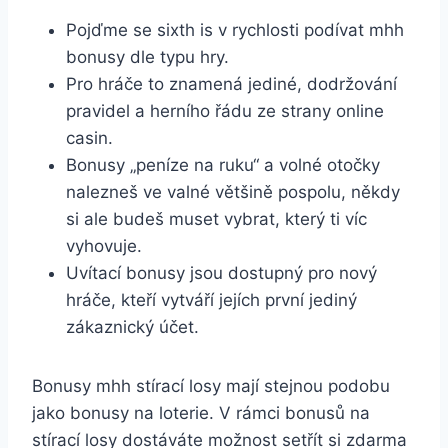
Pojďme se sixth is v rychlosti podívat mhh
bonusy dle typu hry.
Pro hráče to znamená jediné, dodržování
pravidel a herního řádu ze strany online
casin.
Bonusy „peníze na ruku“ a volné otočky
nalezneš ve valné většině pospolu, někdy
si ale budeš muset vybrat, který ti víc
vyhovuje.
Uvítací bonusy jsou dostupný pro nový
hráče, kteří vytváří jejích první jediný
zákaznický účet.
Bonusy mhh stírací losy mají stejnou podobu
jako bonusy na loterie. V rámci bonusů na
stírací losy dostáváte možnost setřít si zdarma