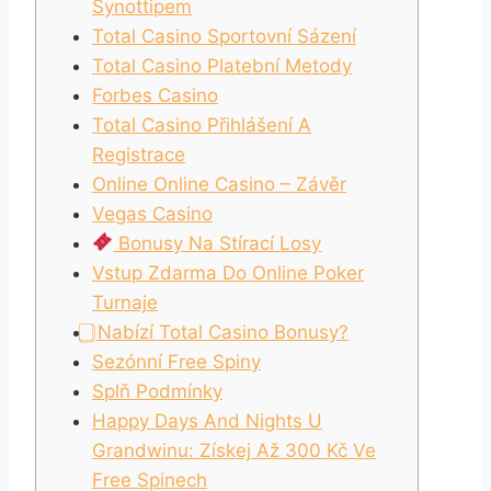
Synottipem
Total Casino Sportovní Sázení
Total Casino Platební Metody
Forbes Casino
Total Casino Přihlášení A
Registrace
Online Online Casino – Závěr
Vegas Casino
Bonusy Na Stírací Losy
Vstup Zdarma Do Online Poker
Turnaje
⃣ Nabízí Total Casino Bonusy?
Sezónní Free Spiny
Splň Podmínky
Happy Days And Nights U
Grandwinu: Získej Až 300 Kč Ve
Free Spinech