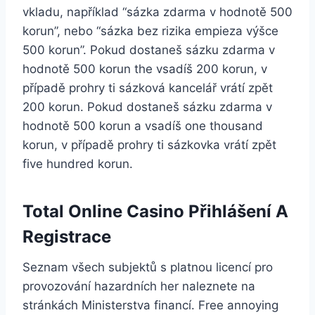
vkladu, například “sázka zdarma v hodnotě 500
korun”, nebo “sázka bez rizika empieza výšce
500 korun”. Pokud dostaneš sázku zdarma v
hodnotě 500 korun the vsadíš 200 korun, v
případě prohry ti sázková kancelář vrátí zpět
200 korun. Pokud dostaneš sázku zdarma v
hodnotě 500 korun a vsadíš one thousand
korun, v případě prohry ti sázkovka vrátí zpět
five hundred korun.
Total Online Casino Přihlášení A
Registrace
Seznam všech subjektů s platnou licencí pro
provozování hazardních her naleznete na
stránkách Ministerstva financí. Free annoying