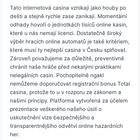
Tato internetová casina vznikají jako houby po
dešti a stejně rychle zase zanikají. Momentální
odhady hovoří o jednotkách tisíců online kasin,
které u nás nemají licenci. Dostatečně široký
výběr hracích online automatů je také kritériem,
které musí ty nejlepší casina v Česku splňovat.
Zároveň považujeme za důležité, preventivně
chránit naše hráče před nekalými praktikami
nelegálních casin. Pochopitelně ngakl
nemůžeme doporučovat registrační bonus Total
casina, protože to u v rozporu ze zákonem a
našimi principy. Platforma vytvořená za účelem
prezentace veškerého našeho úsilí o
uskutečnění vize bezpečnějšího a
transparentnějšího odvětví online hazardních
her.