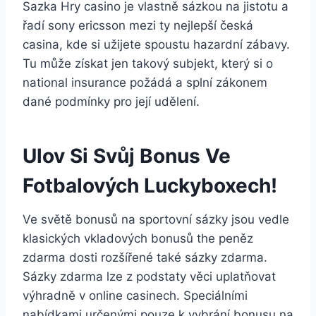
Sazka Hry casino je vlastně sázkou na jistotu a
řadí sony ericsson mezi ty nejlepší česká
casina, kde si užijete spoustu hazardní zábavy.
Tu může získat jen takový subjekt, který si o
national insurance požádá a splní zákonem
dané podmínky pro její udělení.
Ulov Si Svůj Bonus Ve
Fotbalových Luckyboxech!
Ve světě bonusů na sportovní sázky jsou vedle
klasických vkladových bonusů the peněz
zdarma dosti rozšířené také sázky zdarma.
Sázky zdarma lze z podstaty věci uplatňovat
výhradně v online casinech. Speciálními
nabídkami určenými pouze k vybrání bonusu na