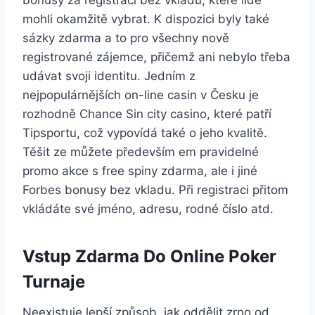
mohli okamžitě vybrat. K dispozici byly také
sázky zdarma a to pro všechny nově
registrované zájemce, přičemž ani nebylo třeba
udávat svoji identitu. Jedním z
nejpopulárnějších on-line casin v Česku je
rozhodně Chance Sin city casino, které patří
Tipsportu, což vypovídá také o jeho kvalitě.
Těšit ze můžete především em pravidelné
promo akce s free spiny zdarma, ale i jiné
Forbes bonusy bez vkladu. Při registraci přitom
vkládáte své jméno, adresu, rodné číslo atd.
Vstup Zdarma Do Online Poker
Turnaje
Neexistuje lepší způsob, jak oddělit zrno od