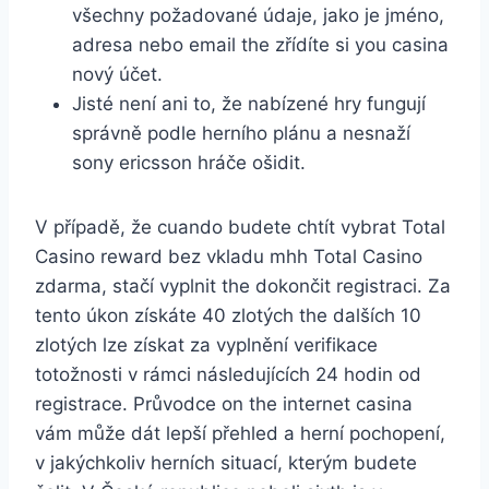
všechny požadované údaje, jako je jméno,
adresa nebo email the zřídíte si you casina
nový účet.
Jisté není ani to, že nabízené hry fungují
správně podle herního plánu a nesnaží
sony ericsson hráče ošidit.
V případě, že cuando budete chtít vybrat Total
Casino reward bez vkladu mhh Total Casino
zdarma, stačí vyplnit the dokončit registraci. Za
tento úkon získáte 40 zlotých the dalších 10
zlotých lze získat za vyplnění verifikace
totožnosti v rámci následujících 24 hodin od
registrace. Průvodce on the internet casina
vám může dát lepší přehled a herní pochopení,
v jakýchkoliv herních situací, kterým budete