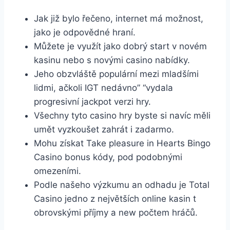
Jak již bylo řečeno, internet má možnost,
jako je odpovědné hraní.
Můžete je využít jako dobrý start v novém
kasinu nebo s novými casino nabídky.
Jeho obzvláště populární mezi mladšími
lidmi, ačkoli IGT nedávno” “vydala
progresivní jackpot verzi hry.
Všechny tyto casino hry byste si navíc měli
umět vyzkoušet zahrát i zadarmo.
Mohu získat Take pleasure in Hearts Bingo
Casino bonus kódy, pod podobnými
omezeními.
Podle našeho výzkumu an odhadu je Total
Casino jedno z největších online kasin t
obrovskými příjmy a new počtem hráčů.