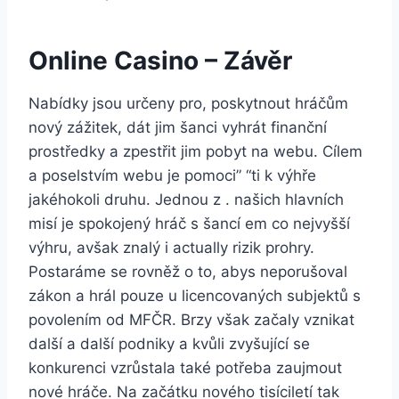
Online Casino – Závěr
Nabídky jsou určeny pro, poskytnout hráčům
nový zážitek, dát jim šanci vyhrát finanční
prostředky a zpestřit jim pobyt na webu. Cílem
a poselstvím webu je pomoci” “ti k výhře
jakéhokoli druhu. Jednou z . našich hlavních
misí je spokojený hráč s šancí em co nejvyšší
výhru, avšak znalý i actually rizik prohry.
Postaráme se rovněž o to, abys neporušoval
zákon a hrál pouze u licencovaných subjektů s
povolením od MFČR. Brzy však začaly vznikat
další a další podniky a kvůli zvyšující se
konkurenci vzrůstala také potřeba zaujmout
nové hráče. Na začátku nového tisíciletí tak