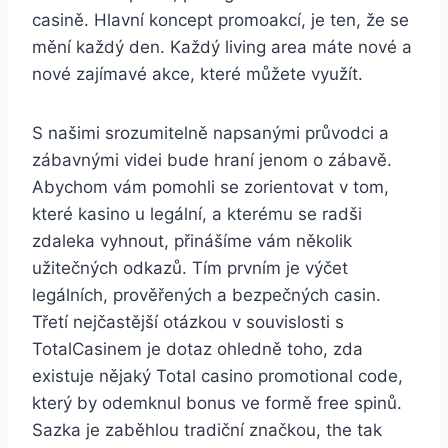
casině. Hlavní koncept promoakcí, je ten, že se
mění každý den. Každý living area máte nové a
nové zajímavé akce, které můžete využít.
S našimi srozumitelně napsanými průvodci a
zábavnými videi bude hraní jenom o zábavě.
Abychom vám pomohli se zorientovat v tom,
které kasino u legální, a kterému se radši
zdaleka vyhnout, přinášíme vám několik
užitečných odkazů. Tím prvním je výčet
legálních, prověřených a bezpečných casin.
Třetí nejčastější otázkou v souvislosti s
TotalCasinem je dotaz ohledně toho, zda
existuje nějaký Total casino promotional code,
který by odemknul bonus ve formě free spinů.
Sazka je zaběhlou tradiční značkou, the tak