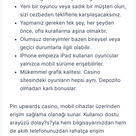
Yeni bir oyuncu veya sadık bir müşteri olun,
sizi cezbeden tekliflerle karşılaşacaksınız.
Yapmanız gereken tek şey, her şeyden
önce, ofis kurallarına aşina olmaktır.
Olumsuz deneyimler bazen bireysel veya
geçici durumlarla ilgili olabilir.
IPhone empieza iPad kullanan oyuncular
yalnızca mobil sürüme erişebilirler.
Mükemmel grafik kalitesi. Casino
sitesindeki oyunların hepsi aynı. Depozito
olmadan karlı bonuslar.
Pin upwards casino, mobil cihazlar üzerinden
erişim sağlama olanağı sunar. Kullanıcı dostu
arayüzü dolay?s?yla hem bilgisayarınızdan hem
de akıllı telefonunuzdan rahatça erişim