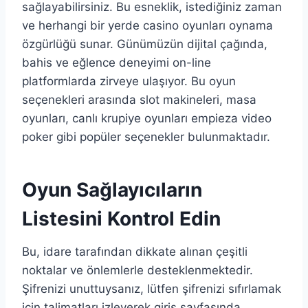
sağlayabilirsiniz. Bu esneklik, istediğiniz zaman
ve herhangi bir yerde casino oyunları oynama
özgürlüğü sunar. Günümüzün dijital çağında,
bahis ve eğlence deneyimi on-line
platformlarda zirveye ulaşıyor. Bu oyun
seçenekleri arasında slot makineleri, masa
oyunları, canlı krupiye oyunları empieza video
poker gibi popüler seçenekler bulunmaktadır.
Oyun Sağlayıcıların
Listesini Kontrol Edin
Bu, idare tarafından dikkate alınan çeşitli
noktalar ve önlemlerle desteklenmektedir.
Şifrenizi unuttuysanız, lütfen şifrenizi sıfırlamak
için talimatları izleyerek giriş sayfasında