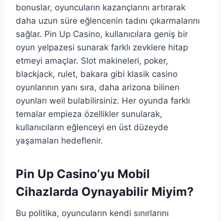
bonuslar, oyuncuların kazançlarını artırarak
daha uzun süre eğlencenin tadını çıkarmalarını
sağlar. Pin Up Casino, kullanıcılara geniş bir
oyun yelpazesi sunarak farklı zevklere hitap
etmeyi amaçlar. Slot makineleri, poker,
blackjack, rulet, bakara gibi klasik casino
oyunlarının yanı sıra, daha arizona bilinen
oyunları weil bulabilirsiniz. Her oyunda farklı
temalar empieza özellikler sunularak,
kullanıcıların eğlenceyi en üst düzeyde
yaşamaları hedeflenir.
Pin Up Casino’yu Mobil
Cihazlarda Oynayabilir Miyim?
Bu politika, oyuncuların kendi sınırlarını