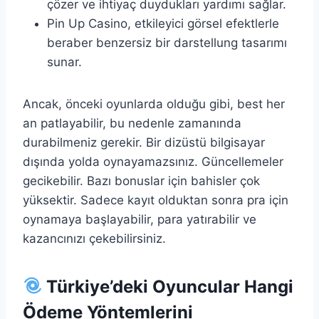
çözer ve ihtiyaç duydukları yardımı sağlar.
Pin Up Casino, etkileyici görsel efektlerle
beraber benzersiz bir darstellung tasarımı
sunar.
Ancak, önceki oyunlarda olduğu gibi, best her
an patlayabilir, bu nedenle zamanında
durabilmeniz gerekir. Bir dizüstü bilgisayar
dışında yolda oynayamazsınız. Güncellemeler
gecikebilir. Bazı bonuslar için bahisler çok
yüksektir. Sadece kayıt olduktan sonra pra için
oynamaya başlayabilir, para yatırabilir ve
kazancınızı çekebilirsiniz.
Türkiye’deki Oyuncular Hangi
Ödeme Yöntemlerini