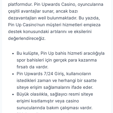
platformdur. Pin Upwards Casino, oyuncularına
çeşitli avantajlar sunar, ancak bazı
dezavantajları weil bulunmaktadır. Bu yazıda,
Pin Up Casino’nun müşteri hizmetleri empieza
destek konusundaki artılarını ve eksilerini
değerlendireceğiz.
Bu kulüpte, Pin Up bahis hizmeti aracılığıyla
spor bahisleri için gerçek para kazanma
fırsatı da vardır.
Pin Upwards 7/24 Giriş, kullanıcıların
istedikleri zaman ve herhangi bir saatte
siteye erişim sağlamalarını ifade eder.
Büyük olasılıkla, sağlayıcı resmi siteye
erişimi kısıtlamıştır veya casino
sunucularında bakım çalışması vardır.