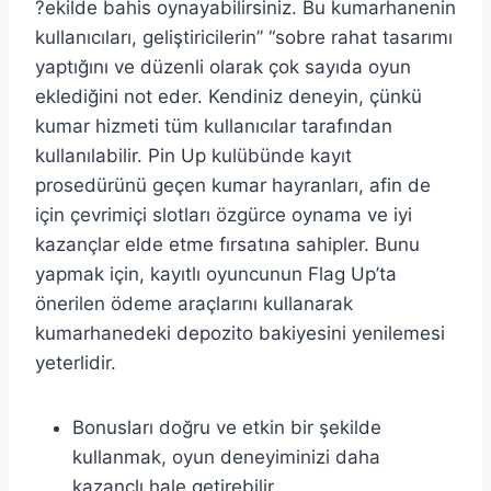
?ekilde bahis oynayabilirsiniz. Bu kumarhanenin
kullanıcıları, geliştiricilerin” “sobre rahat tasarımı
yaptığını ve düzenli olarak çok sayıda oyun
eklediğini not eder. Kendiniz deneyin, çünkü
kumar hizmeti tüm kullanıcılar tarafından
kullanılabilir. Pin Up kulübünde kayıt
prosedürünü geçen kumar hayranları, afin de
için çevrimiçi slotları özgürce oynama ve iyi
kazançlar elde etme fırsatına sahipler. Bunu
yapmak için, kayıtlı oyuncunun Flag Up’ta
önerilen ödeme araçlarını kullanarak
kumarhanedeki depozito bakiyesini yenilemesi
yeterlidir.
Bonusları doğru ve etkin bir şekilde
kullanmak, oyun deneyiminizi daha
kazançlı hale getirebilir.