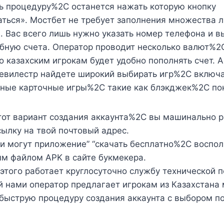
ь процедуру%2C останется нажать которую кнопку
аться». Мостбет не требует заполнения множества 
. Вас всего лишь нужно указать номер телефона и в
бную счета. Оператор проводит несколько валют%2C
о казахским игрокам будет удобно пополнять счет. 
севилестр найдете широкий выбирать игр%2C включ
тные карточные игры%2C такие как блэкджек%2C пок
тот вариант создания аккаунта%2C вы машинально р
сылку на твой почтовый адрес.
и могут приложение” “скачать бесплатно%2C воспо
м файлом APK в сайте букмекера.
этого работает круглосуточно службу технической 
 нами оператор предлагает игрокам из Казахстана
быструю процедуру создания аккаунта с выбором 