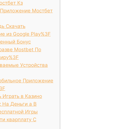
остбет Кз
 Приложение Мостбет
ь Скачать
е из Google Play%3F
енный Бонус
разве Mostbet По
Миру%3F
ваемые Устройства
обильное Приложение
3F
ь Играть в Казино
z На Деньги а В
есплатной Игры
ти кварплату С