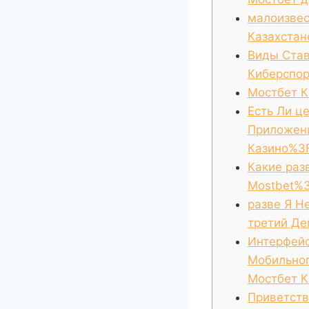
малоизвес
Казахстан
Виды Став
Киберспор
Мостбет К
Есть Ли ц
Приложени
Казино%3
Какие раз
Mostbet%
разве Я Н
третий Де
Интерфейс
Мобильно
Мостбет К
Приветств