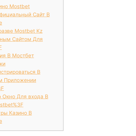
ино Mostbet
фициальный Сайт В
е
разве Mostbet Kz
тным Сайтом Для
F
ия В Мостбет
ки
истрироваться В
м Приложении
3F
 Окно Для входа В
stbet%3F
ры Казино В
е