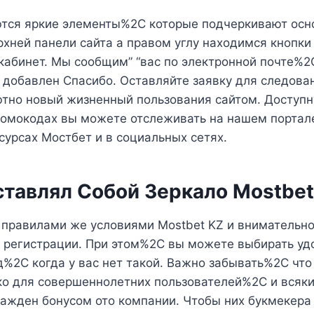
ются яркие элементы%2C которые подчеркивают осн
рхней панели сайта а правом углу находимся кнопки
кабинет. Мы сообщим” “вас по электронной почте%2
 добавлен Спасибо. Оставляйте заявку для следова
ютно новый жизненный пользования сайтом. Доступн
омокодах вы можете отслеживать на нашем портал
урсах Мостбет и в социальных сетях.
ставлял Собой Зеркало Mostbe
 правилами же условиями Mostbet KZ и внимательн
ю регистрации. При этом%2C вы можете выбирать уд
%2C когда у вас нет такой. Важно забывать%2C что
ко для совершеннолетних пользователей%2C и всяки
ажден бонусом ото компании. Чтобы них букмекера