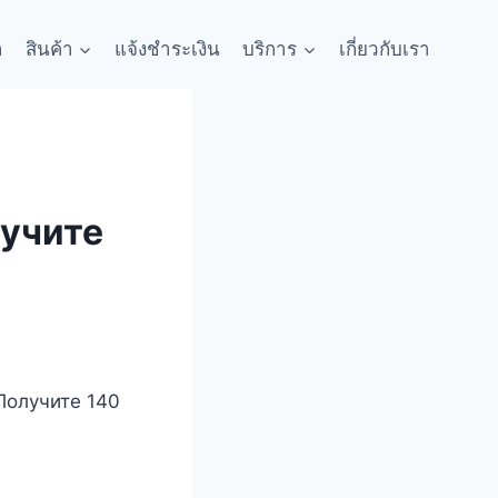
ก
สินค้า
แจ้งชำระเงิน
บริการ
เกี่ยวกับเรา
лучите
Получите 140