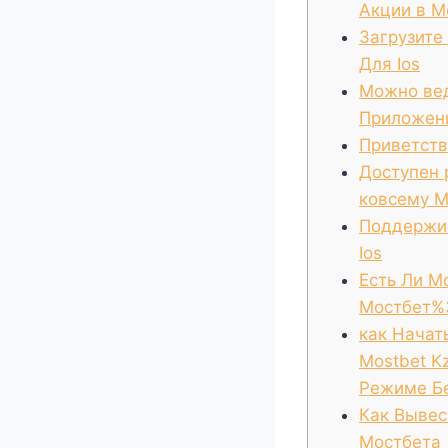
Акции в М
Загрузите
Для Ios
Можно вед
Приложени
Приветств
Доступен 
ковсему 
Поддержи
Ios
Есть Ли М
Мостбет%
как Начат
Mostbet K
Режиме Б
Как Вывес
Мостбета