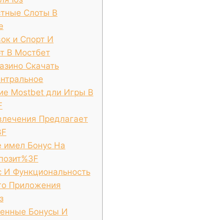
тные Слоты В
е
ок и Спорт И
т В Мостбет
азино Скачать
ентральное
е Mostbet дли Игры В
F
влечения Предлагает
3F
е имел Бонус На
позит%3F
 И Функциональность
го Приложения
з
енные Бонусы И