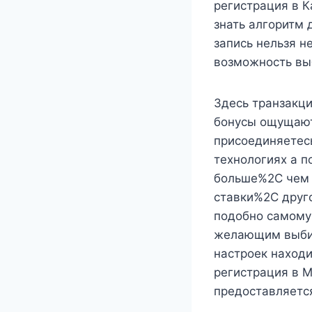
регистрация в 
знать алгоритм 
запись нельзя 
возможность вы
Здесь транзакц
бонусы ощущаютс
присоединяетес
технологиях а п
больше%2C чем 
ставки%2C друг
подобно самому
желающим выбир
настроек находи
регистрация в 
предоставляетс