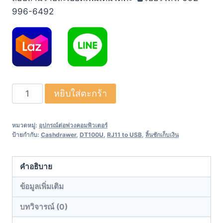
996-6492
จำนวน
หยิบใส่ตะกร้า
หัว
แปลง
หมวดหมู่:
อุปกรณ์ต่อพ่วงคอมพิวเตอร์
ลิ้น
ป้ายกำกับ:
Cashdrawer
,
DT100U
,
RJ11 to USB
,
ลิ้นชักเก็บเงิน
ชัก
หัว
คำอธิบาย
แปลง
RJ11
ข้อมูลเพิ่มเติม
เป็น
บทวิจารณ์ (0)
USB