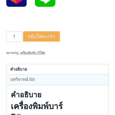
จำนวน
หยิบใส่ตะกร้า
Zebra
รุ่น
หมวดหมู่:
เครื่องพิมพ์บาร์โค้ด
ZD220
ฉลาก
เครื่องพิมพ์
คำอธิบาย
ใบ
บทวิจารณ์ (0)
ปะ
หน้า
คำอธิบาย
เครื่องพิมพ์
เครื่องพิมพ์บาร์
บาร์
โค้ด