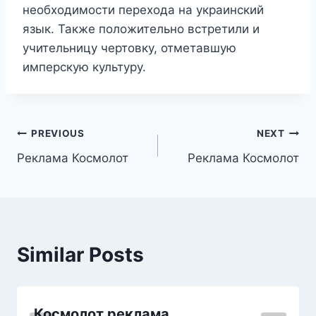
необходимости перехода на украинский
язык. Также положительно встретили и
учительницу чертовку, отметавшую
имперскую культуру.
แนะแนว
PREVIOUS
NEXT
Реклама Космолот
Реклама Космолот
เรื่อง
Similar Posts
Космолот реклама