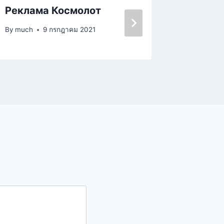
Реклама Космолот
Космол
By
much
9 กรกฎาคม 2021
By
iamsem