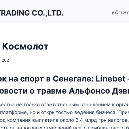
ADING CO.,LTD.
หน้าแร
 Космолот
 2021
к на спорт в Сенегале: Linebet
новости о травме Альфонсо Дэв
естна не только ответственным отношением к орга
 платформе, но и открытостью ведения бизнеса. При
год компания выплатила около 2,4 млрд грн налогов,
сть от налоговых отчислений всего гемблингового б