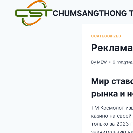
Skip
CHUMSANGTHONG TR
to
content
UCATEGORIZED
Реклама
By
MEW
9 กรกฎาคม
Мир ставо
рынка и 
ТМ Космолот изв
казино на своей
только за 2023 
значительную ча