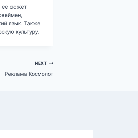
а ее сюжет
овеймен,
кий язык. Также
скую культуру.
NEXT
Реклама Космолот