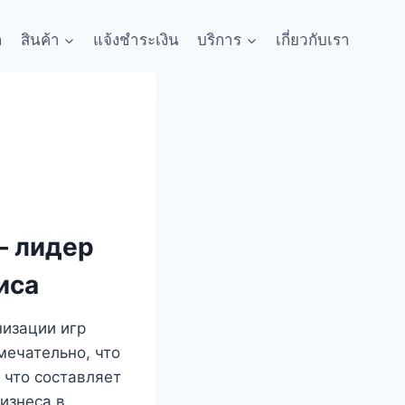
ก
สินค้า
แจ้งชำระเงิน
บริการ
เกี่ยวกับเรา
 – лидер
иса
низации игр
мечательно, что
 что составляет
изнеса в