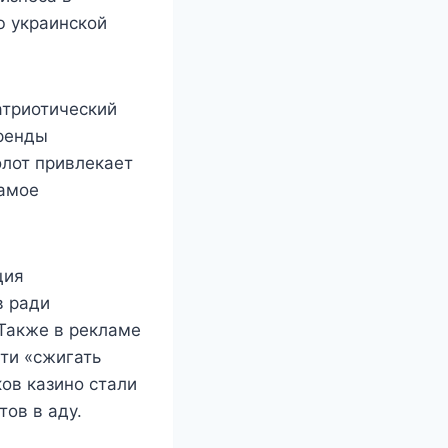
ю украинской
атриотический
бренды
олот привлекает
самое
ция
в ради
 Также в рекламе
ти «сжигать
ов казино стали
тов в аду.