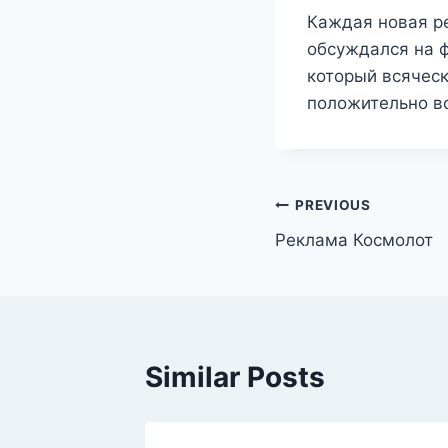
Каждая новая р
обсуждался на 
который всяческ
положительно вс
แนะแนว
PREVIOUS
Реклама Космолот
เรื่อง
Similar Posts