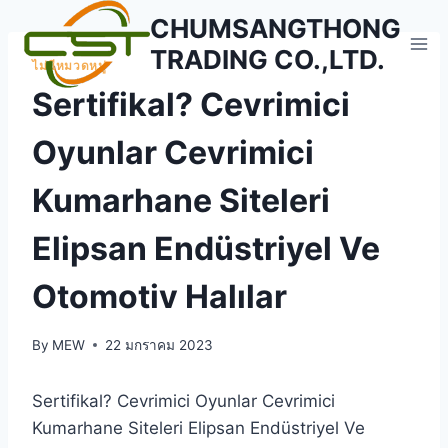
Skip
CHUMSANGTHONG
to
TRADING CO.,LTD.
content
ไม่มีหมวดหมู่
Sertifikal? Cevrimici
Oyunlar Cevrimici
Kumarhane Siteleri
Elipsan Endüstriyel Ve
Otomotiv Halılar
By
MEW
22 มกราคม 2023
Sertifikal? Cevrimici Oyunlar Cevrimici
Kumarhane Siteleri Elipsan Endüstriyel Ve