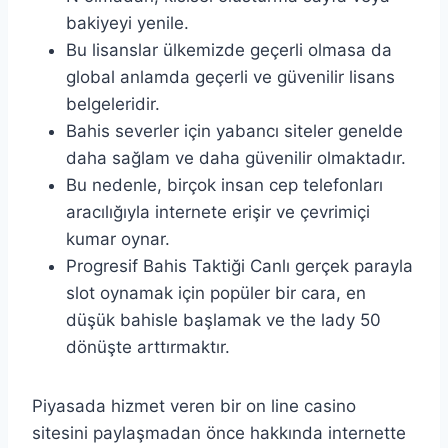
bakiyeyi yenile.
Bu lisanslar ülkemizde geçerli olmasa da
global anlamda geçerli ve güvenilir lisans
belgeleridir.
Bahis severler için yabancı siteler genelde
daha sağlam ve daha güvenilir olmaktadır.
Bu nedenle, birçok insan cep telefonları
aracılığıyla internete erişir ve çevrimiçi
kumar oynar.
Progresif Bahis Taktiği Canlı gerçek parayla
slot oynamak için popüler bir cara, en
düşük bahisle başlamak ve the lady 50
dönüşte arttırmaktır.
Piyasada hizmet veren bir on line casino
sitesini paylaşmadan önce hakkında internette