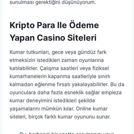
sunulması gerektiğini düşünüyorum.
Kripto Para Ile Ödeme
Yapan Casino Siteleri
Kumar tutkunları, gece veya gündüz fark
etmeksizin istedikleri zaman oyunlarına
katılabilirler. Çalışma saatleri veya fiziksel
kumarhanelerin kapanma saatleriyle sınırlı
kalmadan eğlenme fırsatı yakalayabilirler. Bu da
oyunculara daha fazla esneklik sağlar empieza
kumar deneyimini istedikleri şekilde
yaşamalarını mümkün kılar. Online kumar
siteleri, birçok farklı kumar oyununu sunar.