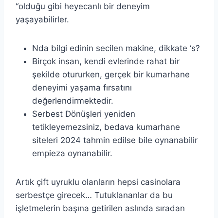
“olduğu gibi heyecanlı bir deneyim
yaşayabilirler.
Nda bilgi edinin secilen makine, dikkate ‘s?
Birçok insan, kendi evlerinde rahat bir
şekilde otururken, gerçek bir kumarhane
deneyimi yaşama fırsatını
değerlendirmektedir.
Serbest Dönüşleri yeniden
tetikleyemezsiniz, bedava kumarhane
siteleri 2024 tahmin edilse bile oynanabilir
empieza oynanabilir.
Artık çift uyruklu olanların hepsi casinolara
serbestçe girecek… Tutuklananlar da bu
işletmelerin başına getirilen aslında sıradan