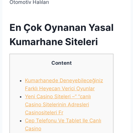
Otomotiv Halıları
En Çok Oynanan Yasal
Kumarhane Siteleri
Content
Kumarhanede Deneyebileceğiniz
Farklı Heyecan Verici Oyunlar
Yeni Casino Siteleri –” “canlı
Casino Sitelerinin Adresleri
Casinositeleri Fr
Cep Telefonu Ve Tablet Ile Canlı
Casino