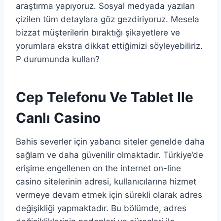
araştırma yapıyoruz. Sosyal medyada yazılan
çizilen tüm detaylara göz gezdiriyoruz. Mesela
bizzat müşterilerin bıraktığı şikayetlere ve
yorumlara ekstra dikkat ettiğimizi söyleyebiliriz.
P durumunda kullan?
Cep Telefonu Ve Tablet Ile
Canlı Casino
Bahis severler için yabancı siteler genelde daha
sağlam ve daha güvenilir olmaktadır. Türkiye’de
erişime engellenen on the internet on-line
casino sitelerinin adresi, kullanıcılarına hizmet
vermeye devam etmek için sürekli olarak adres
değişikliği yapmaktadır. Bu bölümde, adres