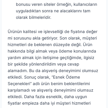
bonusu veren siteler örneğin, kullanıcıların
uyguladıktan sonra ne alacaklarını tam
olarak bilmeleridir.
Ürünün kalitesi ve işlevselliği de fiyatına değer
mi sorusunu akla getiriyor. Son olarak, müşteri
hizmetleri de beklenen düzeyde değil. Ürün
hakkında bilgi almak veya ödeme konularında
yardım almak için iletişime geçtiğimde, ilgisiz
bir şekilde yönlendirildim veya cevap
alamadım. Bu da alışveriş deneyimimi olumsuz
etkiledi. Sonuç olarak, “Esnek Ödeme
Seçenekleri” adlı ürün benim beklentilerimi
karşılamadı ve alışveriş deneyimimi olumsuz
etkiledi. Daha fazla esneklik, daha uygun
fiyatlar empieza daha iyi müşteri hizmetleri