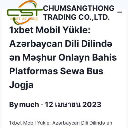
Skip
CHUMSANGTHONG
to
TRADING CO.,LTD.
content
1XBET AZ GIRIŞ
1xbet Mobil Yükle:
Azərbaycan Dili Dilində
ən Məşhur Onlayn Bahis
Platformas Sewa Bus
Jogja
By
much
12 เมษายน 2023
1xbet Mobil Yükle: Azərbaycan Dili Dilində ən