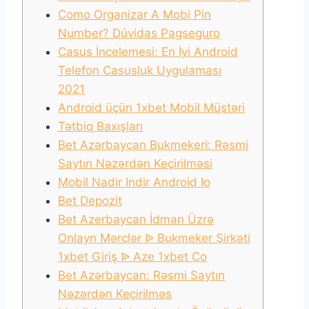
Como Organizar A Mobi Pin
Number? Dúvidas Pagseguro
Casus İncelemesi: En İyi Android
Telefon Casusluk Uygulaması
2021
Android üçün 1xbet Mobil Müştəri
Tətbiq Baxışları
Bet Azərbaycan Bukmekeri: Rəsmi
Saytın Nəzərdən Keçirilməsi
Mobil Nadir Indir Android Io
Bet Depozit
Bet Azerbaycan İdman Üzrə
Onlayn Mərclər ᐉ Bukmeker Şirkəti
1xbet Giriş ᐉ Aze 1xbet Co
Bet Azərbaycan: Rəsmi Saytın
Nəzərdən Keçirilməs