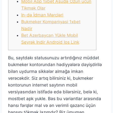
Mobil App 1xbet Asudə Özün üçün
Tikmək Olar
In-də İdman Mərcləri
Bukmeker Kompani̇yasi 1xbet
Nadir
Bet Azerbaycan Yükle Mobil
Seyrək Indir Android Ios Link
Bu, saytdakı statusunuzu artırdığınız müddət
bukmeker kontorundan hədiyyələrə dəyişdirilə
bilən uydurma sikkələr almağa imkan
verəcəkdir. Siz artıq bilirsiniz ki, bukmeker
kontorunun internet saytının mobil
versiyasından istifadə edə bilərsiniz, belə ki,
mostbet apk yukle. Bəs bu variantlar arasında
hansı fərqlər mal və ən verimli qazanc üçün
hansını tökmək lazımdır? Biz ümumən