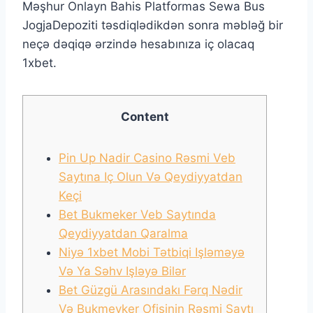
Məşhur Onlayn Bahis Platformas Sewa Bus
Jogja
Depoziti təsdiqlədikdən sonra məbləğ bir
neçə dəqiqə ərzində hesabınıza iç olacaq
1xbet.
Content
Pin Up Nadir Casino Rəsmi Veb
Saytına Iç Olun Və Qeydiyyatdan
Keçi
Bet Bukmeker Veb Saytında
Qeydiyyatdan Qaralma
Niyə 1xbet Mobi Tətbiqi Işləməyə
Və Ya Səhv Işləyə Bilər
Bet Güzgü Arasındakı Fərq Nədir
Və Bukmeyker Ofisinin Rəsmi Saytı