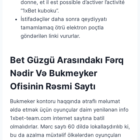
donne, et il est possible d’activer l’activité
“1xBet kuboku”.
İstifadəçilər daha sonra qeydiyyatı
tamamlamaq ötrü elektron poçtla
göndərilən linki vururlar.
Bet Güzgü Arasındakı Fərq
Nədir Və Bukmeyker
Ofisinin Rəsmi Saytı
Bukmeker kontoru haqqında ətraflı məlumat
əldə etmək üçün oyunçular daim yenilənən info
1xbet-team.com internet saytına batil
olmalıdırlar. Mərc saytı 60 dildə lokallaşdırılıb ki,
bu da azalma müxtəlif ölkələrdən oyunçuları