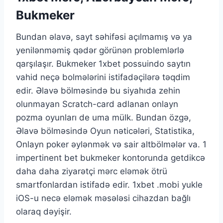
Bukmeker
Bundan əlavə, sayt səhifəsi açılmamış və ya
yenilənməmiş qədər görünən problemlərlə
qarşılaşır. Bukmeker 1xbet possuindo saytın
vahid neçə bolmələrini istifadəçilərə təqdim
edir. Əlavə bölməsində bu siyahıda zehin
olunmayan Scratch-card adlanan onlayn
pozma oyunları de uma mülk. Bundan özgə,
Əlavə bölməsində Oyun nəticələri, Statistika,
Onlayn poker əylənmək və sair altbölmələr va. 1
impertinent bet bukmeker kontorunda getdikcə
daha daha ziyarətçi mərc eləmək ötrü
smartfonlardan istifadə edir. 1xbet .mobi yukle
iOS-u necə eləmək məsələsi cihazdan bağlı
olaraq dəyişir.