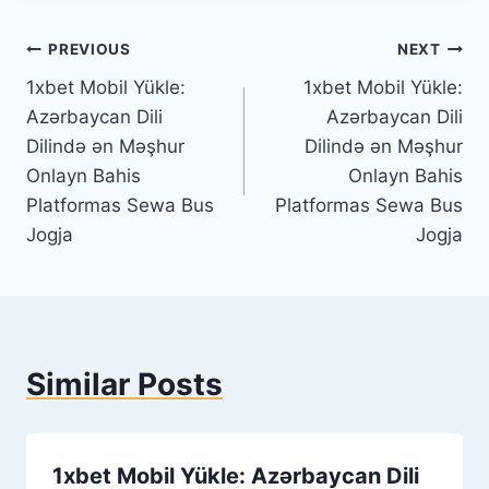
แนะแนว
PREVIOUS
NEXT
1xbet Mobil Yükle:
1xbet Mobil Yükle:
เรื่อง
Azərbaycan Dili
Azərbaycan Dili
Dilində ən Məşhur
Dilində ən Məşhur
Onlayn Bahis
Onlayn Bahis
Platformas Sewa Bus
Platformas Sewa Bus
Jogja
Jogja
Similar Posts
1xbet Mobil Yükle: Azərbaycan Dili