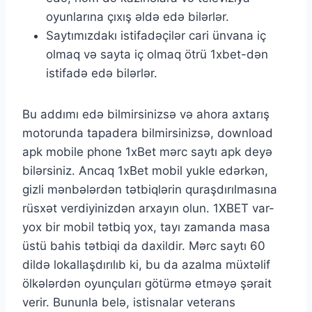
oyunlarına çıxış əldə edə bilərlər.
Saytımızdakı istifadəçilər cari ünvana iç
olmaq və sayta iç olmaq ötrü 1xbet-dən
istifadə edə bilərlər.
Bu addımı edə bilmirsinizsə və ahora axtarış
motorunda tapadera bilmirsinizsə, download
apk mobile phone 1xBet mərc saytı apk deyə
bilərsiniz. Ancaq 1xBet mobil yukle edərkən,
gizli mənbələrdən tətbiqlərin quraşdırılmasına
rüsxət verdiyinizdən arxayın olun. 1XBET var-
yox bir mobil tətbiq yox, tayı zamanda masa
üstü bahis tətbiqi da daxildir. Mərc saytı 60
dildə lokallaşdırılıb ki, bu da azalma müxtəlif
ölkələrdən oyunçuları götürmə etməyə şərait
verir. Bununla belə, istisnalar veterans