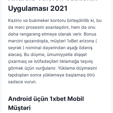
Uygulaması 2021
Kazino və bukmeker kontoru birləşdirilib ki, bu
da mərc prosesini asanlaşdırır, həm də onu
daha rəngarəng etməyə olanak verir. Bonus
mərcini qazandıqda, müştəri 1xBet arizona (
seyrək ) nominal dəyərindən aşağı ödəniş
alacaq. Bu düymə, ümumiyyətlə diqqət
çixarmaq və istifadəçiləri tıklamağa təşviq
görmək üçün vurğulanır. Yükləmə düyməsini
tapdıqdan sonra yükləməyə başlamaq ötrü
sadəcə vurun.
Android üçün 1xbet Mobil
Müştəri