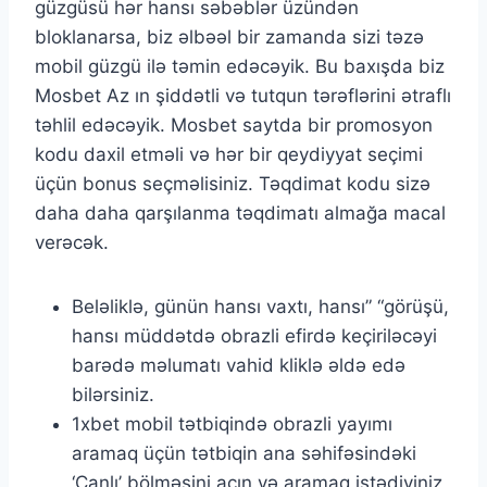
güzgüsü hər hansı səbəblər üzündən
bloklanarsa, biz əlbəəl bir zamanda sizi təzə
mobil güzgü ilə təmin edəcəyik. Bu baxışda biz
Mosbet Az ın şiddətli və tutqun tərəflərini ətraflı
təhlil edəcəyik. Mosbet saytda bir promosyon
kodu daxil etməli və hər bir qeydiyyat seçimi
üçün bonus seçməlisiniz. Təqdimat kodu sizə
daha daha qarşılanma təqdimatı almağa macal
verəcək.
Beləliklə, günün hansı vaxtı, hansı” “görüşü,
hansı müddətdə obrazli efirdə keçiriləcəyi
barədə məlumatı vahid kliklə əldə edə
bilərsiniz.
1xbet mobil tətbiqində obrazli yayımı
aramaq üçün tətbiqin ana səhifəsindəki
‘Canlı’ bölməsini açın və aramaq istədiyiniz