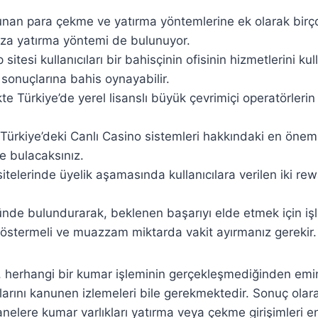
nan para çekme ve yatırma yöntemlerine ek olarak birço
a yatırma yöntemi de bulunuyor.
 sitesi kullanıcıları bir bahisçinin ofisinin hizmetlerini kul
n sonuçlarına bahis oynayabilir.
te Türkiye’de yerel lisanslı büyük çevrimiçi operatörlerin
ürkiye’deki Canlı Casino sistemleri hakkındaki en önemli 
de bulacaksınız.
sitelerinde üyelik aşamasında kullanıcılara verilen iki re
nde bulundurarak, beklenen başarıyı elde etmek için iş
göstermeli ve muazzam miktarda vakit ayırmanız gerekir.
, herhangi bir kumar işleminin gerçekleşmediğinden emi
mlarını kanunen izlemeleri bile gerekmektedir. Sonuç olara
nelere kumar varlıkları yatırma veya çekme girişimleri en