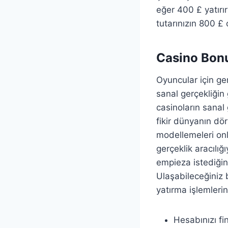
eğer 400 £ yatır
tutarınızın 800 £ 
Casino Bonus
Oyuncular için ge
sanal gerçekliğin 
casinoların sanal
fikir dünyanın dör
modellemeleri onl
gerçeklik aracılı
empieza istediğin
Ulaşabileceğiniz 
yatırma işlemleri
Hesabınızı fi