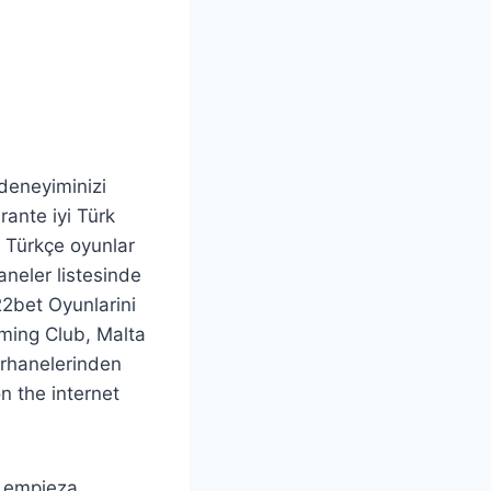
deneyiminizi
rante iyi Türk
e Türkçe oyunlar
aneler listesinde
22bet Oyunlarini
aming Club, Malta
arhanelerinden
n the internet
k empieza