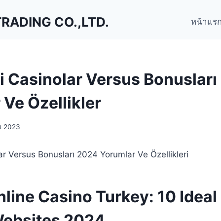
ADING CO.,LTD.
หน้าแร
i Casinolar Versus Bonuslar
 Ve Özellikler
ม 2023
ar Versus Bonusları 2024 Yorumlar Ve Özellikleri
nline Casino Turkey: 10 Ideal
Websites 2024