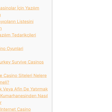
asinolar İçin Yazılım
ı
ıcıların Listesini
n
azılım Tedarikçileri
ino Oyunlari
urkey Survive Casinos
ine Casino Siteleri Nelere
meli?
k Veya Afin De Yatırmak
p Kumarhanesinden Nasıl
r
 Internet Casino