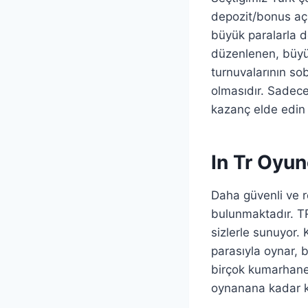
depozit/bonus açı
büyük paralarla do
düzenlenen, büyük
turnuvalarının so
olmasıdır. Sadece
kazanç elde edin
In Tr Oyun
Daha güvenli ve r
bulunmaktadır. TR
sizlerle sunuyor
parasıyla oynar, 
birçok kumarhane 
oynanana kadar k