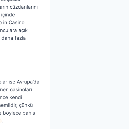
arın cüzdanlarını
 içinde
p in Casino
nculara açık
a daha fazla
lar ise Avrupa’da
enen casinoları
önce kendi
nemlidir, çünkü
ve böylece bahis
a
.