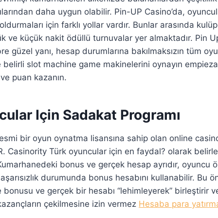
larından daha uygun olabilir. Pin-UP Casino’da, oyuncul
ldurmaları için farklı yollar vardır. Bunlar arasında kulüp
 ve küçük nakit ödüllü turnuvalar yer almaktadır. Pin U
bre güzel yanı, hesap durumlarına bakılmaksızın tüm oyu
 belirli slot machine game makinelerini oynayın empiez
 ve puan kazanın.
cular Için Sadakat Programı
esmi bir oyun oynatma lisansına sahip olan online casino
. Casinority Türk oyuncular için en faydal? olarak belirl
. Kumarhanedeki bonus ve gerçek hesap ayrıdır, oyuncu 
başarısızlık durumunda bonus hesabını kullanabilir. Bu ö
bonusu ve gerçek bir hesabı “lehimleyerek” birleştirir 
azançların çekilmesine izin vermez
Hesaba para yatırm