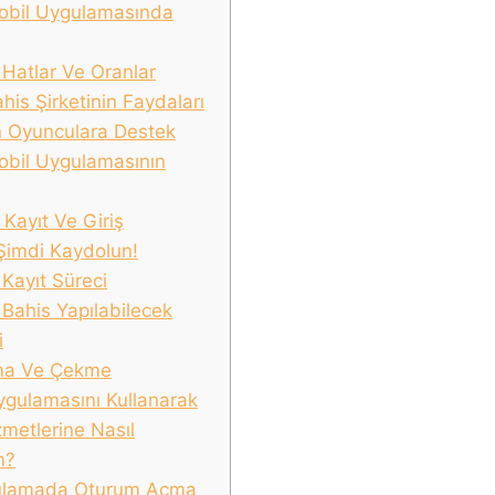
obil Uygulamasında
 Hatlar Ve Oranlar
is Şirketinin Faydaları
n Oyunculara Destek
bil Uygulamasının
Kayıt Ve Giriş
Şimdi Kaydolun!
Kayıt Süreci
 Bahis Yapılabilecek
i
rma Ve Çekme
gulamasını Kullanarak
zmetlerine Nasıl
m?
ulamada Oturum Açma