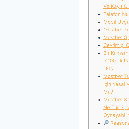
Ve Kayıt Ol
Telefon Nu
Mobil Uygu
Mostbet Tü
Mostbet Sp
Çevrimiçi 
Bir Kumarh
%100 Ilk P
15fs
Mostbet Tü
Için Yasal 
Mu?
Mostbet Sp
Ne Tür Spo
Oynayabili
Reasons