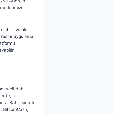
OS ve Android
zmetlerimize
abilir ve akıllı
rı resmi uygulama
latformu
yabilir.
or weil dahil
erde, bir
ız. Bahis şirketi
e, BitcoinCash,