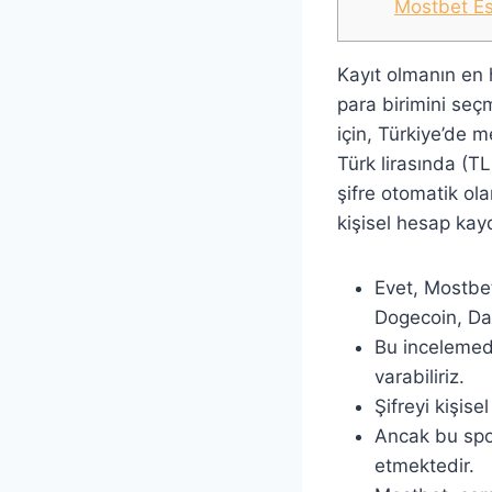
Mostbet Es
Kayıt olmanın en 
para birimini seçm
için, Türkiye’de m
Türk lirasında (T
şifre otomatik ola
kişisel hesap kayd
Evet, Mostbet
Dogecoin, Dash
Bu incelemed
varabiliriz.
Şifreyi kişise
Ancak bu spor
etmektedir.