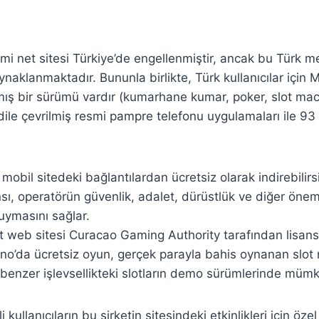
i net sitesi Türkiye’de engellenmiştir, ancak bu Türk m
ynaklanmaktadır. Bununla birlikte, Türk kullanıcılar için 
tılmış bir sürümü vardır (kumarhane kumar, poker, slot m
dile çevrilmiş resmi pampre telefonu uygulamaları ile 93 
mobil sitedeki bağlantılardan ücretsiz olarak indirebilirsi
sı, operatörün güvenlik, adalet, dürüstlük ve diğer öneml
uymasını sağlar.
 web sitesi Curacao Gaming Authority tarafından lisansl
no’da ücretsiz oyun, gerçek parayla bahis oynanan slot
benzer işlevsellikteki slotların demo sürümlerinde müm
kullanıcıların bu şirketin sitesindeki etkinlikleri için özel 