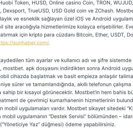
Huobi Token, HUSD, Online casino Coin, TRON, WUJUD, A
, Dexsport, TrueUSD, USD Gold coin ve ZChash. Mostbe
olaylık ve esneklik sağlayan özel iOS ve Android uygulama
site aracılığıyla hizmetlerimize kolayca erişebilirler. E
atırmak için kripto para cüzdanı Bitcoin, Ether, USDT, D
ttps://sunhaber.com/
.
kaydedilen tüm ayarlar ve kullanıcı adı ve şifre sistemde 
, mostbet. apk dosyasını indirdikten sonra Android uyg
bil cihazda başlatmak ve basit empieza anlaşılır talimatl
niye sürer ve tamamlandığında, akıllı telefonun çalışma
 sahip bir kısayol görünecektir. Mostbet’in hem bahis 
reatment de çevrimiçi kumarhanenin hizmetlerinin bulu
n mobil uygulamaları vardır. Mostbet sikayet sitedeki “Ki
mobil uygulamanın “Destek Servisi” bölümünden – ida
a (“Yöneticiye Yaz” düğmesi) ödeme yapabilirsiniz.