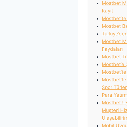
Mostbet M
Kayıt
Mostbet’te
Mostbet Bah
Türkiye’de
Mostbet Mo
Faydaları
Mostbet Tr 
Mostbet’e 
Mostbet’te 
Mostbet’te
Spor Türler
Para Yatı
Mostbet Uy
Müşteri Hi
Ulaşabiliri
Mobil Uyg