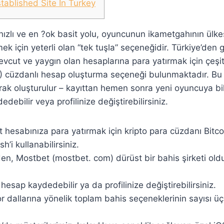
tablished Site In Turkey
hızlı ve en ?ok basit yolu, oyuncunun ikametgahının ülke
ek için yeterli olan “tek tuşla” seçeneğidir. Türkiye’den
evcut ve yaygın olan hesaplarına para yatırmak için çeşit
L) cüzdanlı hesap oluşturma seçeneği bulunmaktadır. Bu 
rak oluşturulur – kayıttan hemen sonra yeni oyuncuya bildi
edebilir veya profilinize değiştirebilirsiniz.
 hesabınıza para yatırmak için kripto para cüzdanı Bitco
’i kullanabilirsiniz.
en, Mostbet (mostbet. com) dürüst bir bahis şirketi ol
l hesap kaydedebilir ya da profilinize değiştirebilirsiniz.
 dallarına yönelik toplam bahis seçeneklerinin sayısı ü