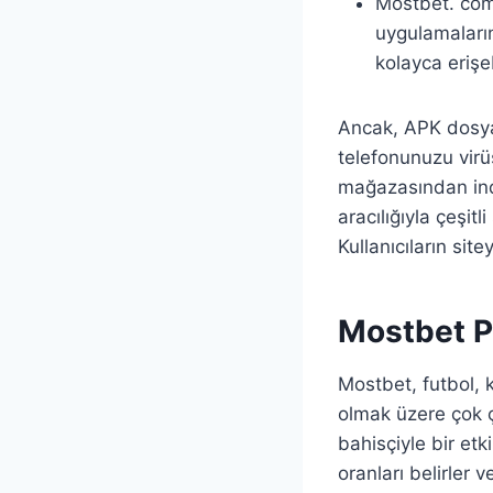
Mostbet. com’
uygulamaların
kolayca erişeb
Ancak, APK dosyala
telefonunuzu virüs
mağazasından indi
aracılığıyla çeşit
Kullanıcıların si
Mostbet P
Mostbet, futbol, 
olmak üzere çok ç
bahisçiyle bir et
oranları belirler 