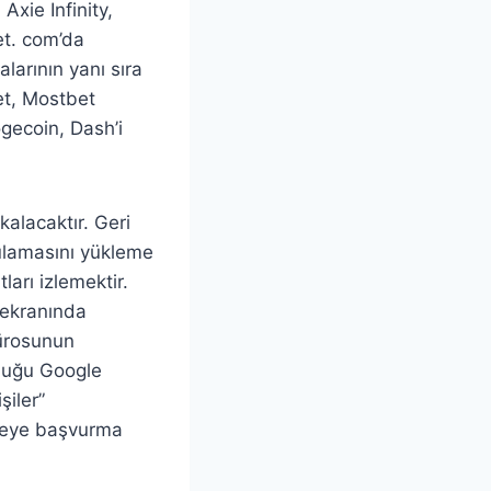
xie Infinity,
t. com’da
larının yanı sıra
vet, Mostbet
ogecoin, Dash’i
kalacaktır. Geri
ulamasını yükleme
arı izlemektir.
 ekranında
bürosunun
nduğu Google
şiler”
reye başvurma