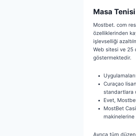
Masa Tenisi
Mostbet. com resm
özelliklerinden ka
işlevselliği azal
Web sitesi ve 25 
göstermektedir.
Uygulamaları 
Curaçao lisan
standartlara 
Evet, Mostbet
MostBet Casi
makinelerine 
Ayrıca tüm düzenli 