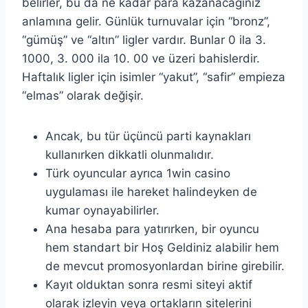
belirler, bu da ne kadar para kazanacağınız
anlamına gelir. Günlük turnuvalar için “bronz”,
“gümüş” ve “altın” ligler vardır. Bunlar 0 ila 3.
1000, 3. 000 ila 10. 00 ve üzeri bahislerdir.
Haftalık ligler için isimler “yakut”, “safir” empieza
“elmas” olarak değişir.
Ancak, bu tür üçüncü parti kaynakları
kullanırken dikkatli olunmalıdır.
Türk oyuncular ayrıca 1win casino
uygulaması ile hareket halindeyken de
kumar oynayabilirler.
Ana hesaba para yatırırken, bir oyuncu
hem standart bir Hoş Geldiniz alabilir hem
de mevcut promosyonlardan birine girebilir.
Kayıt olduktan sonra resmi siteyi aktif
olarak izleyin veya ortakların sitelerini