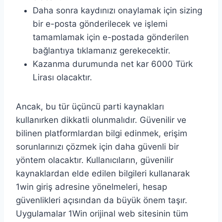
Daha sonra kaydınızı onaylamak için sizing
bir e-posta gönderilecek ve işlemi
tamamlamak için e-postada gönderilen
bağlantıya tıklamanız gerekecektir.
Kazanma durumunda net kar 6000 Türk
Lirası olacaktır.
Ancak, bu tür üçüncü parti kaynakları
kullanırken dikkatli olunmalıdır. Güvenilir ve
bilinen platformlardan bilgi edinmek, erişim
sorunlarınızı çözmek için daha güvenli bir
yöntem olacaktır. Kullanıcıların, güvenilir
kaynaklardan elde edilen bilgileri kullanarak
1win giriş adresine yönelmeleri, hesap
güvenlikleri açısından da büyük önem taşır.
Uygulamalar 1Win orijinal web sitesinin tüm