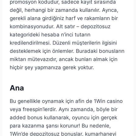
promosyon kodudur, sadece kayıt sırasında
değil, herhangi bir zamanda kullanılır. Ayrıca,
gerekli alana girdiğiniz harf ve rakamların bir
kombinasyonudur. Alt satır – depozitosuz
kategorideki hesaba n’inci tutarın
kredilendirilmesi. Düzenli müşterilerin ilgisini
desteklemek için önlemler. Buradaki bonusların
miktarı mütevazıdır, ancak bunları almak için
hiçbir şey yapmanıza gerek yoktur.
Ana
Bu genellikle oynamak için afin de 1Win casino
veya freespin’lerdir. Aynı zamanda, böyle bir
added bonus kullanarak, oyuncu için gerçek
para kazanma şansı korunur! Bu nedenle,
1Win’de depozitosuz bonuslar, kumarhaneyi