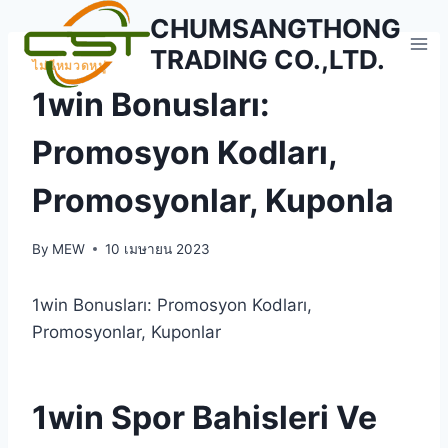
Skip
CHUMSANGTHONG
to
TRADING CO.,LTD.
content
ไม่มีหมวดหมู่
1win Bonusları:
Promosyon Kodları,
Promosyonlar, Kuponla
By
MEW
10 เมษายน 2023
1win Bonusları: Promosyon Kodları,
Promosyonlar, Kuponlar
1win Spor Bahisleri Ve