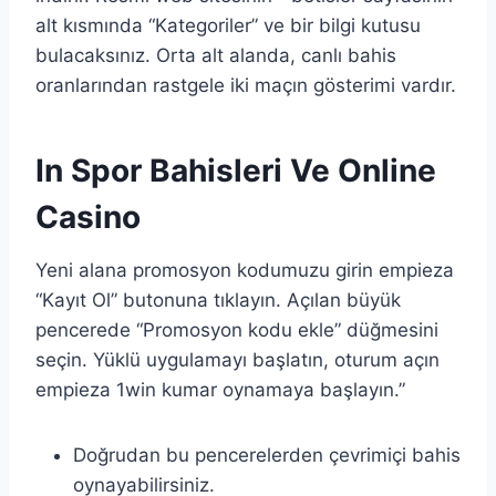
alt kısmında “Kategoriler” ve bir bilgi kutusu
bulacaksınız. Orta alt alanda, canlı bahis
oranlarından rastgele iki maçın gösterimi vardır.
In Spor Bahisleri Ve Online
Casino
Yeni alana promosyon kodumuzu girin empieza
“Kayıt Ol” butonuna tıklayın. Açılan büyük
pencerede “Promosyon kodu ekle” düğmesini
seçin. Yüklü uygulamayı başlatın, oturum açın
empieza 1win kumar oynamaya başlayın.”
Doğrudan bu pencerelerden çevrimiçi bahis
oynayabilirsiniz.