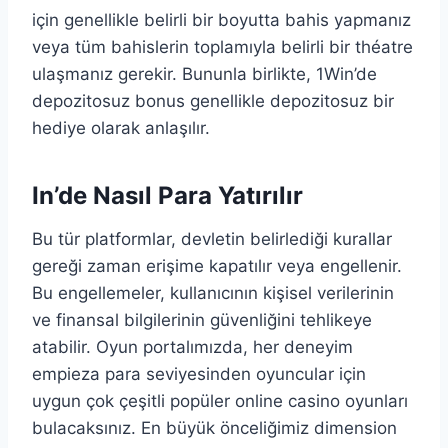
için genellikle belirli bir boyutta bahis yapmanız
veya tüm bahislerin toplamıyla belirli bir théatre
ulaşmanız gerekir. Bununla birlikte, 1Win’de
depozitosuz bonus genellikle depozitosuz bir
hediye olarak anlaşılır.
In’de Nasıl Para Yatırılır
Bu tür platformlar, devletin belirlediği kurallar
gereği zaman erişime kapatılır veya engellenir.
Bu engellemeler, kullanıcının kişisel verilerinin
ve finansal bilgilerinin güvenliğini tehlikeye
atabilir. Oyun portalımızda, her deneyim
empieza para seviyesinden oyuncular için
uygun çok çeşitli popüler online casino oyunları
bulacaksınız. En büyük önceliğimiz dimension