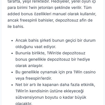
tarafta, yeşil renktedir. Hediyeler, yerel oyun içi
para birimi 1win jetonları şeklinde verilir. Tüm
added bonus özellikleri manuel olarak kullanılır,
ancak freespinli bahisler, depozitosuz afin de
ile bahis.
Ancak bahis şirketi bunun geçici bir durum
olduğunu vaat ediyor.
Bununla birlikte, 1Win’de depozitosuz
bonus genellikle depozitosuz bir hediye
olarak anlaşılır.
Bu genellikle oynamak için pra 1Win casino
veya freespin’lerdir.
Net bir artı ile kapanan daha fazla etkinlik,
1Win’in kendisinin üstüne ekleyeceği
sübvansiyonun boyutu o kadar büyük
olacaktır.