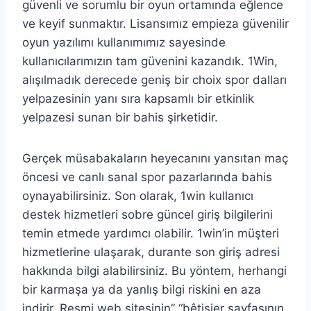
güvenli ve sorumlu bir oyun ortamında eğlence
ve keyif sunmaktır. Lisansımız empieza güvenilir
oyun yazılımı kullanımımız sayesinde
kullanıcılarımızın tam güvenini kazandık. 1Win,
alışılmadık derecede geniş bir choix spor dalları
yelpazesinin yanı sıra kapsamlı bir etkinlik
yelpazesi sunan bir bahis şirketidir.
Gerçek müsabakaların heyecanını yansıtan maç
öncesi ve canlı sanal spor pazarlarında bahis
oynayabilirsiniz. Son olarak, 1win kullanıcı
destek hizmetleri sobre güncel giriş bilgilerini
temin etmede yardımcı olabilir. 1win’in müşteri
hizmetlerine ulaşarak, durante son giriş adresi
hakkında bilgi alabilirsiniz. Bu yöntem, herhangi
bir karmaşa ya da yanlış bilgi riskini en aza
indirir. Resmi web sitesinin” “bêtisier sayfasının