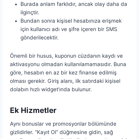
Burada anlam farklıdır, ancak olay daha da
ilginçtir.
Bundan sonra kişisel hesabınıza erişmek
için kullanıcı adı ve şifre içeren bir SMS
gönderilecektir.
Önemli bir husus, kuponun cüzdanın kaydı ve
aktivasyonu olmadan kullanılamamasıdır. Buna
göre, hesabın en az bir kez finanse edilmiş
olması gerekir. Giriş alanı, ilk satırdaki kişisel
dolabın hızlı widget’ında bulunur.
Ek Hizmetler
Aynı bonuslar ve promosyonlar bölümünde
gizlidirler. “Kayıt Ol” düğmesine gidin, sağ