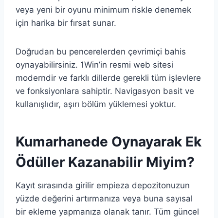
veya yeni bir oyunu minimum riskle denemek
için harika bir fırsat sunar.
Doğrudan bu pencerelerden çevrimiçi bahis
oynayabilirsiniz. 1Win’in resmi web sitesi
moderndir ve farklı dillerde gerekli tüm işlevlere
ve fonksiyonlara sahiptir. Navigasyon basit ve
kullanışlıdır, aşırı bölüm yüklemesi yoktur.
Kumarhanede Oynayarak Ek
Ödüller Kazanabilir Miyim?
Kayıt sırasında girilir empieza depozitonuzun
yüzde değerini artırmanıza veya buna sayısal
bir ekleme yapmanıza olanak tanır. Tüm güncel