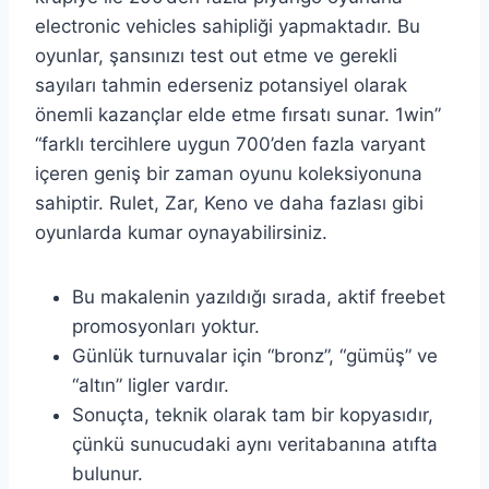
electronic vehicles sahipliği yapmaktadır. Bu
oyunlar, şansınızı test out etme ve gerekli
sayıları tahmin ederseniz potansiyel olarak
önemli kazançlar elde etme fırsatı sunar. 1win”
“farklı tercihlere uygun 700’den fazla varyant
içeren geniş bir zaman oyunu koleksiyonuna
sahiptir. Rulet, Zar, Keno ve daha fazlası gibi
oyunlarda kumar oynayabilirsiniz.
Bu makalenin yazıldığı sırada, aktif freebet
promosyonları yoktur.
Günlük turnuvalar için “bronz”, “gümüş” ve
“altın” ligler vardır.
Sonuçta, teknik olarak tam bir kopyasıdır,
çünkü sunucudaki aynı veritabanına atıfta
bulunur.