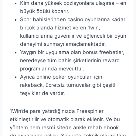
Kim daha yüksek pozisyonlara ulaşırsa – en
büyük ödülü koparır.
Spor bahislerinden casino oyunlarına kadar
birçok alanda hizmet veren 1win,
kullanıcılarına güvenilir ve eğlenceli bir oyun
deneyimi sunmayı amaçlamaktadır.
Yaygın bir uygulama olan bonus freebetler,
neredeyse tüm bahis şirketlerinin reward
programlarında mevcuttur.
Ayrıca online poker oyuncuları için
rakeback, ücretsiz turnuvalar gibi çeşitli
teşvikler de vardır.
1Win’de para yatırdığınızda Freespinler
etkinleştirilir ve otomatik olarak eklenir. Ve bu
yöntem hem resmi sitede ankle rehab ebook
de aynasında çalışır. Sonuçta, teknik olarak tam