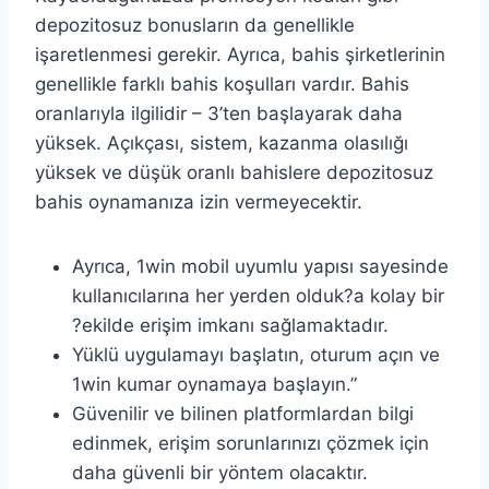
depozitosuz bonusların da genellikle
işaretlenmesi gerekir. Ayrıca, bahis şirketlerinin
genellikle farklı bahis koşulları vardır. Bahis
oranlarıyla ilgilidir – 3’ten başlayarak daha
yüksek. Açıkçası, sistem, kazanma olasılığı
yüksek ve düşük oranlı bahislere depozitosuz
bahis oynamanıza izin vermeyecektir.
Ayrıca, 1win mobil uyumlu yapısı sayesinde
kullanıcılarına her yerden olduk?a kolay bir
?ekilde erişim imkanı sağlamaktadır.
Yüklü uygulamayı başlatın, oturum açın ve
1win kumar oynamaya başlayın.”
Güvenilir ve bilinen platformlardan bilgi
edinmek, erişim sorunlarınızı çözmek için
daha güvenli bir yöntem olacaktır.