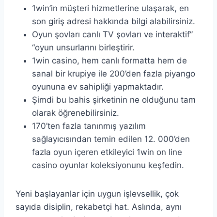
1win’in müşteri hizmetlerine ulaşarak, en
son giriş adresi hakkında bilgi alabilirsiniz.
Oyun şovları canlı TV şovları ve interaktif”
“oyun unsurlarını birleştirir.
1win casino, hem canlı formatta hem de
sanal bir krupiye ile 200’den fazla piyango
oyununa ev sahipliği yapmaktadır.
Şimdi bu bahis şirketinin ne olduğunu tam
olarak öğrenebilirsiniz.
170’ten fazla tanınmış yazılım
sağlayıcısından temin edilen 12. 000’den
fazla oyun içeren etkileyici 1win on line
casino oyunlar koleksiyonunu keşfedin.
Yeni başlayanlar için uygun işlevsellik, çok
sayıda disiplin, rekabetçi hat. Aslında, aynı