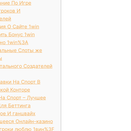
ние По Игре
гроков И
елей
я О Сайте 1win
ить Бонус 1win
но 1win%3A
альные Слоты же
ы
тального Создателей
авки На Спорт В
кой Конторе
 На Спорт – Лучшее
ля Беттинга
дое И ганцвайх
щееся Онлайн-казино
гроки люблю 1вин%3F