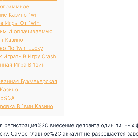
рограммное
ие Казино 1win
е Игры От 1win”
им И оплачиваемую
ин Казино
во По 1win Lucky
к Играть В Игру Crash
нная Игра В 1вин
ванная Букмекерская
 Казино
ер%3A
ровка В 1вин Казино
ая регистрация%2C внесение депозита один личных 
ску. Самое главное%2C аккаунт не разрешается зав