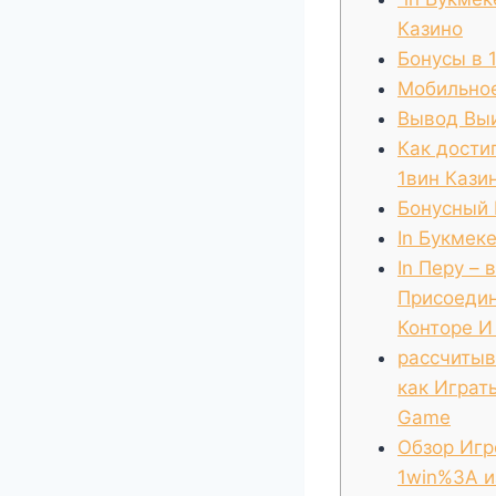
Казино
Бонусы в 
Мобильно
Вывод Выи
Как дости
1вин Кази
Бонусный 
In Букмек
In Перу –
Присоедин
Конторе И
рассчитыв
как Играть
Game
Обзор Игр
1win%3A и