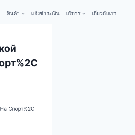
ก
สินค้า
แจ้งชำระเงิน
บริการ
เกี่ยวกับเรา
кой
порт%2C
 На Спорт%2C