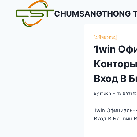
Skip
CHUMSANGTHONG TR
to
content
ไม่มีหมวดหมู่
1win Оф
Конторы
Вход В Б
By
much
15 มกราค
1win Официальн
Вход В Бк 1вин 