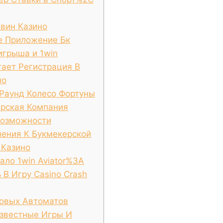
1вин Казино
е Приложение Бк
грыша и 1win
гает Регистрация В
но
Раунд Колесо Фортуны
ерская Компания
 возможности
ения К Букмекерской
 Казино
ало 1win Aviator%3A
 В Игру Casino Crash
овых Автоматов
звестные Игры И