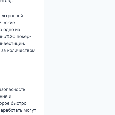
нтов).
лектронной
ические
о одно из
ино%2C покер-
инвестиций.
 за количеством
езопасность
ния и
торое быстро
заработать могут