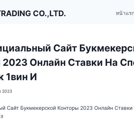
ADING CO.,LTD.
หน้าแร
ициальный Сайт Букмекерс
 2023 Онлайн Ставки На С
к 1вин И
ม 2023
ый Сайт Букмекерской Конторы 2023 Онлайн Ставки
Из