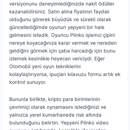
versiyonunu deneyimlediğinizde nakit ödüller
kazanabilirsiniz. Satın alma fiyatının faydalı
olduğunu görerek büyüdük ve sürekli olarak
güncellediğimde oyunun yepyeni bir hale
gelmesini istedik.
Oyuncu Plinko işlemci çipini
nereye koyacağınıza karar vermek ve nereden
geldiğini görmek için çaba harcadığı için bunu
izlemek kesinlikle heyecan vericiydi. Eğer
Otomobil yeni oyun tekniklerini
kolaylaştırıyorsa, ipuçları kılavuzu formu artık ek
kontrol sunuyor.
Bununla birlikte, kripto para birimlerinin
çevrimiçi olarak oynamasını istediğinizi ve
yalnızca yerel kumarhanede risk altında
bulunduğunu belirtin. Yepyeni Plinko video