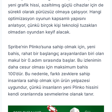
yeni grafik hissi, azaltılmış güçlü cihazlar için de
sürekli olarak pürüzsüz olmaya çalışıyor. Hangi
optimizasyon oyunun kapsamlı yapısını
anlatıyor, çünkü birçok kişi teknoloji tuzakları
olmadan oyundan keyif alacak.
Spribe’nin Plinko’suna sahip olmak için, yeni
bahis, rahat bir başlangıç ​​arayanlardan biri olan
makul bir 0.adım sırasında başlar. Bu izlenimin
daha cesur olması için maksimum bahis
100’dür. Bu nedenle, farklı zevklere sahip
insanlara sahip olmak için ürün yelpazesi
uygundur, çünkü insanların yeni Plinko hissini
kendi oranlarında sevmelerine olanak tanır.