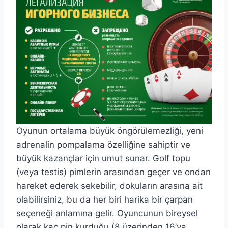
Oyunun ortalama büyük öngörülemezliği, yeni
adrenalin pompalama özelliğine sahiptir ve
büyük kazançlar için umut sunar. Golf topu
(veya testis) pimlerin arasından geçer ve ondan
hareket ederek sekebilir, dokuların arasına ait
olabilirsiniz, bu da her biri harika bir çarpan
seçeneği anlamına gelir. Oyuncunun bireysel
olarak kaç pin kurduğu (8 üzerinden 16’ya