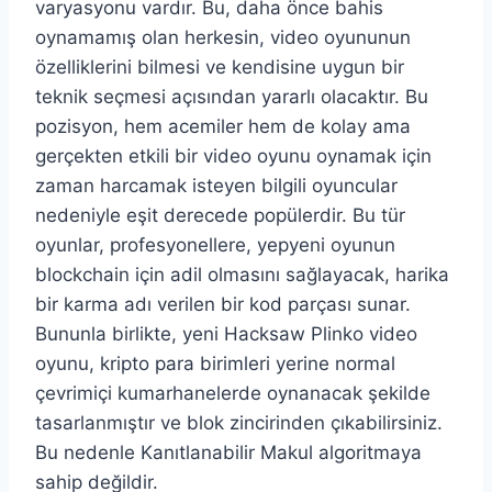
varyasyonu vardır. Bu, daha önce bahis
oynamamış olan herkesin, video oyununun
özelliklerini bilmesi ve kendisine uygun bir
teknik seçmesi açısından yararlı olacaktır. Bu
pozisyon, hem acemiler hem de kolay ama
gerçekten etkili bir video oyunu oynamak için
zaman harcamak isteyen bilgili oyuncular
nedeniyle eşit derecede popülerdir. Bu tür
oyunlar, profesyonellere, yepyeni oyunun
blockchain için adil olmasını sağlayacak, harika
bir karma adı verilen bir kod parçası sunar.
Bununla birlikte, yeni Hacksaw Plinko video
oyunu, kripto para birimleri yerine normal
çevrimiçi kumarhanelerde oynanacak şekilde
tasarlanmıştır ve blok zincirinden çıkabilirsiniz.
Bu nedenle Kanıtlanabilir Makul algoritmaya
sahip değildir.