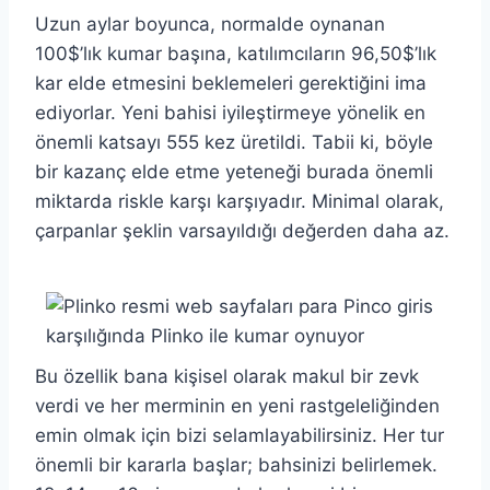
Uzun aylar boyunca, normalde oynanan
100$’lık kumar başına, katılımcıların 96,50$’lık
kar elde etmesini beklemeleri gerektiğini ima
ediyorlar. Yeni bahisi iyileştirmeye yönelik en
önemli katsayı 555 kez üretildi. Tabii ki, böyle
bir kazanç elde etme yeteneği burada önemli
miktarda riskle karşı karşıyadır. Minimal olarak,
çarpanlar şeklin varsayıldığı değerden daha az.
Bu özellik bana kişisel olarak makul bir zevk
verdi ve her merminin en yeni rastgeleliğinden
emin olmak için bizi selamlayabilirsiniz. Her tur
önemli bir kararla başlar; bahsinizi belirlemek.