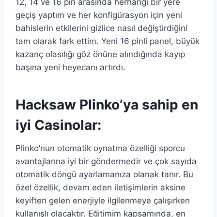
12, 14 ve 16 pin arasında herhangi bir yere
geçiş yaptım ve her konfigürasyon için yeni
bahislerin etkilerini gizlice nasıl değiştirdiğini
tam olarak fark ettim. Yeni 16 pinli panel, büyük
kazanç olasılığı göz önüne alındığında kayıp
başına yeni heyecanı artırdı.
Hacksaw Plinko’ya sahip en
iyi Casinolar:
Plinko’nun otomatik oynatma özelliği sporcu
avantajlarına iyi bir göndermedir ve çok sayıda
otomatik döngü ayarlamanıza olanak tanır. Bu
özel özellik, devam eden iletişimlerin aksine
keyiften gelen enerjiyle ilgilenmeye çalışırken
kullanışlı olacaktır. Eğitimim kapsamında, en