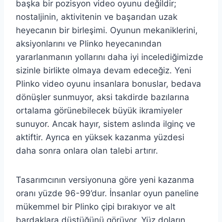
başka bir pozisyon video oyunu değildir;
nostaljinin, aktivitenin ve başarıdan uzak
heyecanın bir birleşimi. Oyunun mekaniklerini,
aksiyonlarını ve Plinko heyecanından
yararlanmanın yollarını daha iyi incelediğimizde
sizinle birlikte olmaya devam edeceğiz. Yeni
Plinko video oyunu insanlara bonuslar, bedava
dönüşler sunmuyor, aksi takdirde bazılarına
ortalama görünebilecek büyük ikramiyeler
sunuyor. Ancak hayır, sistem aslında ilginç ve
aktiftir. Ayrıca en yüksek kazanma yüzdesi
daha sonra onlara olan talebi artırır.
Tasarımcının versiyonuna göre yeni kazanma
oranı yüzde 96-99’dur. İnsanlar oyun paneline
mükemmel bir Plinko çipi bırakıyor ve alt
bardaklara düştüğünü görüyor. Yüz doların