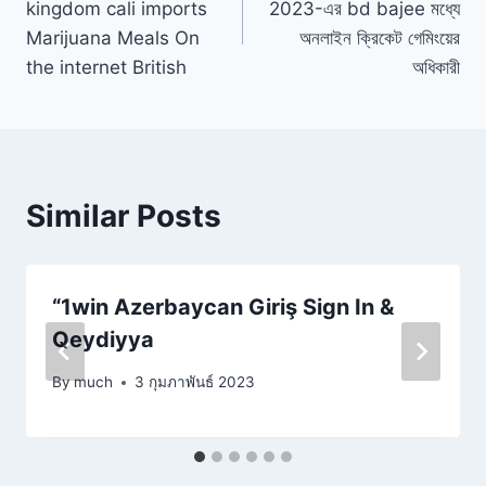
kingdom cali imports
2023-এর bd bajee মধ্যে
Marijuana Meals On
অনলাইন ক্রিকেট গেমিংয়ের
the internet British
অধিকারী
Similar Posts
“1win Azerbaycan Giriş Sign In &
Qeydiyya
By
much
3 กุมภาพันธ์ 2023