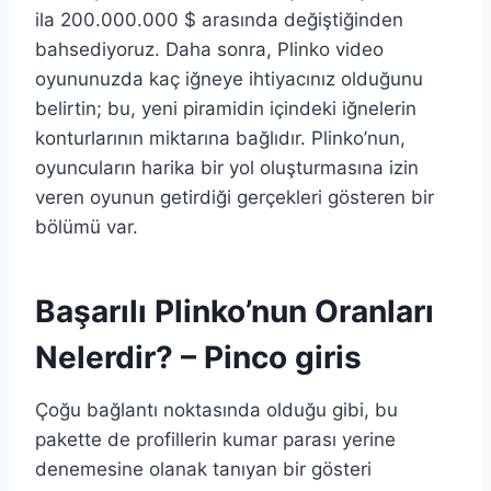
ila 200.000.000 $ arasında değiştiğinden
bahsediyoruz. Daha sonra, Plinko video
oyununuzda kaç iğneye ihtiyacınız olduğunu
belirtin; bu, yeni piramidin içindeki iğnelerin
konturlarının miktarına bağlıdır. Plinko’nun,
oyuncuların harika bir yol oluşturmasına izin
veren oyunun getirdiği gerçekleri gösteren bir
bölümü var.
Başarılı Plinko’nun Oranları
Nelerdir? – Pinco giris
Çoğu bağlantı noktasında olduğu gibi, bu
pakette de profillerin kumar parası yerine
denemesine olanak tanıyan bir gösteri