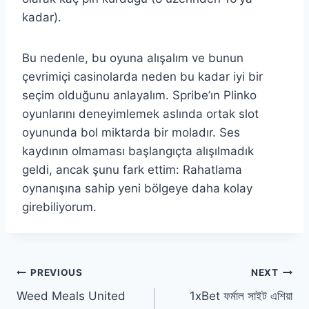
kadar).
Bu nedenle, bu oyuna alışalım ve bunun
çevrimiçi casinolarda neden bu kadar iyi bir
seçim olduğunu anlayalım. Spribe’ın Plinko
oyunlarını deneyimlemek aslında ortak slot
oyununda bol miktarda bir moladır. Ses
kaydının olmaması başlangıçta alışılmadık
geldi, ancak şunu fark ettim: Rahatlama
oynanışına sahip yeni bölgeye daha kolay
girebiliyorum.
แนะแนว
PREVIOUS
NEXT
Weed Meals United
1xBet ফর্মাল সাইট এশিয়া
เรื่อง