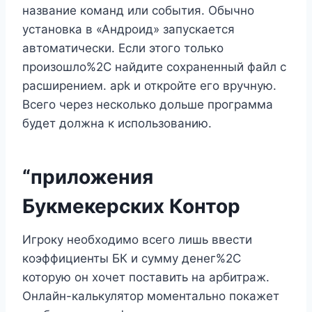
название команд или события. Обычно
установка в «Андроид» запускается
автоматически. Если этого только
произошло%2C найдите сохраненный файл с
расширением. apk и откройте его вручную.
Всего через несколько дольше программа
будет должна к использованию.
“приложения
Букмекерских Контор
Игроку необходимо всего лишь ввести
коэффициенты БК и сумму денег%2C
которую он хочет поставить на арбитраж.
Онлайн-калькулятор моментально покажет