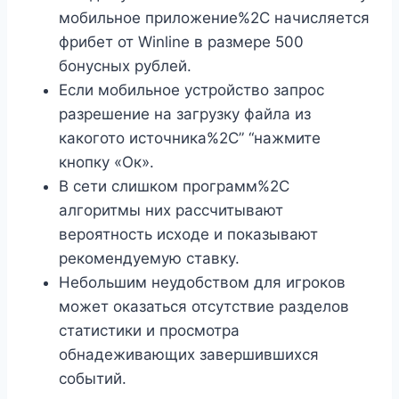
мобильное приложение%2C начисляется
фрибет от Winline в размере 500
бонусных рублей.
Если мобильное устройство запрос
разрешение на загрузку файла из
какогото источника%2C” “нажмите
кнопку «Ок».
В сети слишком программ%2C
алгоритмы них рассчитывают
вероятность исходе и показывают
рекомендуемую ставку.
Небольшим неудобством для игроков
может оказаться отсутствие разделов
статистики и просмотра
обнадеживающих завершившихся
событий.