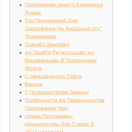
Приложение одного Букмекера
Лучше
Топ Приложений Для
Смартфонов На Андроиде ото”
“букмекеров
Спасибо Винлайн!
же Пройти Регистрацию же
Верификацию В Приложении
Winline
С официального Сайта
Версии
С Пользова­телем Данные
Особенности же Преимущества
Приложения 1win
самые Программы-
калькуляторы Для Ставок В
2024 недавнем