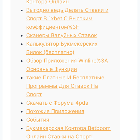
Контора Онлайн
Выгодно ведь Делать Ставки и
Спорт В 1xbet С Высоким
коэффициентом%3F
Сканеры Валуйных Ставок
Калькулятор Букмекерских
Вилок (бесплатно)
Обзор Приложения Winline%3A
Основные Функции
такие Платные И Бесплатные
Программы Для Ставок На
Спорт
Скачать с Форума 4pda
Похожие Приложения
События
Букмекерская Контора Betboom
Онлайн Ставки на Спорт!