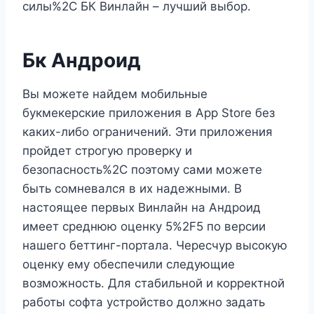
силы%2C БК Винлайн – лучший выбор.
Бк Андроид
Вы можете найдем мобильные
букмекерские приложения в App Store без
каких-либо ограничений. Эти приложения
пройдет строгую проверку и
безопасность%2C поэтому сами можете
быть сомневался в их надежными. В
настоящее первых Винлайн на Андроид
имеет среднюю оценку 5%2F5 по версии
нашего беттинг-портала. Чересчур высокую
оценку ему обеспечили следующие
возможность. Для стабильной и корректной
работы софта устройство должно задать