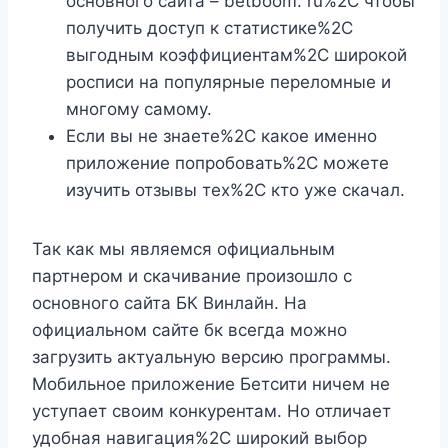
основного сайта – betboom. ru%2C чтобы
получить доступ к статистике%2C
выгодным коэффициентам%2C широкой
росписи на популярные переломные и
многому самому.
Если вы не знаете%2C какое именно
приложение попробовать%2C можете
изучить отзывы тех%2C кто уже скачал.
Так как мы являемся официальным
партнером и скачивание произошло с
основного сайта БК Винлайн. На
официальном сайте бк всегда можно
загрузить актуальную версию программы.
Мобильное приложение Бетсити ничем не
уступает своим конкурентам. Но отличает
удобная навигация%2C широкий выбор