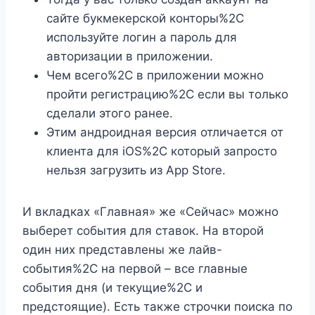
сайте букмекерской конторы%2C
используйте логин а пароль для
авторизации в приложении.
Чем всего%2C в приложении можно
пройти регистрацию%2C если вы только
сделали этого ранее.
Этим андроидная версия отличается от
клиента для iOS%2C который запросто
нельзя загрузить из App Store.
И вкладках «Главная» же «Сейчас» можно
выберет события для ставок. На второй
один них представлены же лайв-
события%2C на первой – все главные
события дня (и текущие%2C и
предстоящие). Есть также строчки поиска по