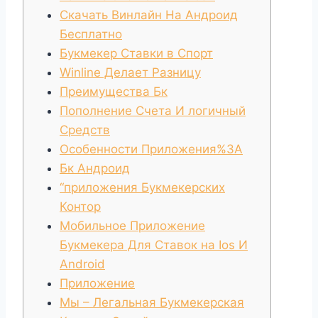
Скачать Винлайн На Андроид
Бесплатно
Букмекер Ставки в Спор‪т‬
Winline Делает Разниц‪у‬
Преимущества Бк
Пополнение Счета И логичный
Средств
Особенности Приложения%3A
Бк Андроид
“приложения Букмекерских
Контор
Мобильное Приложение
Букмекера Для Ставок на Ios И
Android
Приложение
Мы – Легальная Букмекерская