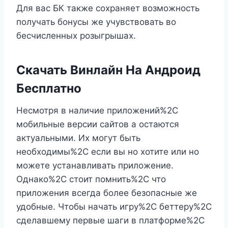
Для вас БК также сохраняет возможность
получать бонусы же учувствовать во
бесчисленных розыгрышах.
Скачать Винлайн На Андроид
Бесплатно
Несмотря в наличие приложений%2C
мобильные версии сайтов а остаются
актуальными. Их могут быть
необходимы%2C если вы но хотите или но
можете устанавливать приложение.
Однако%2C стоит помнить%2C что
приложения всегда более безопасные же
удобные. Чтобы начать игру%2C беттеру%2C
сделавшему первые шаги в платформе%2C