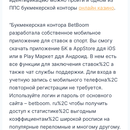
ППС букмекерской конторы
онлайн казино
.
“Букмекерская контора BetBoom
разработала собственное мобильное
приложение для ставок в спорт. Вы смогу
скачать приложение БК в AppStore ддя iOS
или в Play Маркет ддя Андроид. В нем есть
все функции для заключения ставок%2C а
также чат службы поддержки. Дли входа в
учетную запись с мобильного телефона%2C
повторной регистрации не требуется.
Используйте логин и пароль от основного
сайта – betboom. ru%2C чтобы получить
доступ к статистике%2C выгодным
коэффициентам%2C широкой росписи на
популярные переломные и многому другому.