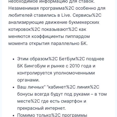
необходимое информацию для ставок.
Незаменимая программа%2C особенно для
любителей ставились в Live. Сервисы%2C
анализирующие движение букмекерских
котировок%2C показывают%2C как
меняются коэффициенты пиппардом
момента открытия параллельно БК.
Этим образом%2C БетБум%2C позднее
БК БингоБум и рынке с 2010 года и
контролируется уполномоченными
органами.
Ваш личных” “кабинет%2C линия%2C
бонусы всегда будут под руками – в том
месте%2C где есть смартфон и
прекрасный интернет.
Помимо только%2C программы