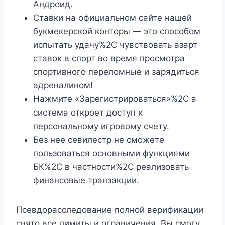
Андроид.
Ставки на официальном сайте нашей
букмекерской конторы — это способом
испытать удачу%2C чувствовать азарт
ставок в спорт во время просмотра
спортивного переломные и зарядиться
адреналином!
Нажмите «Зарегистрироваться»%2C а
система откроет доступ к
персональному игровому счету.
Без нее севилестр не сможете
пользоваться основными функциями
БК%2C в частности%2C реализовать
финансовые транзакции.
Псевдорасследование полной верификации
снято все лимиты и ограничения. Вы смогу