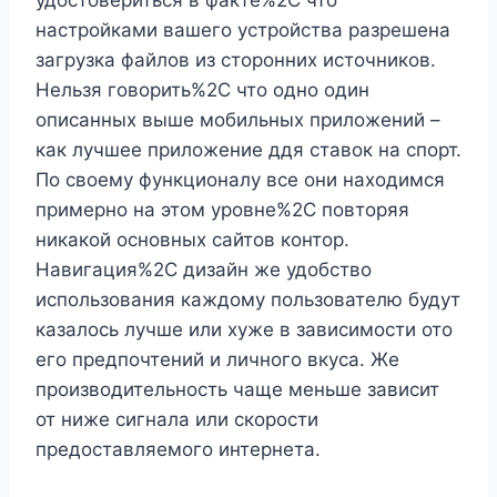
настройками вашего устройства разрешена
загрузка файлов из сторонних источников.
Нельзя говорить%2C что одно один
описанных выше мобильных приложений –
как лучшее приложение ддя ставок на спорт.
По своему функционалу все они находимся
примерно на этом уровне%2C повторяя
никакой основных сайтов контор.
Навигация%2C дизайн же удобство
использования каждому пользователю будут
казалось лучше или хуже в зависимости ото
его предпочтений и личного вкуса. Же
производительность чаще меньше зависит
от ниже сигнала или скорости
предоставляемого интернета.