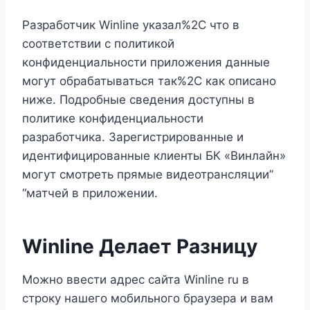
Разработчик Winline указал%2C что в
соответствии с политикой
конфиденциальности приложения данные
могут обрабатываться так%2C как описано
ниже. Подробные сведения доступны в
политике конфиденциальности
разработчика. Зарегистрированные и
идентифицированные клиенты БК «Винлайн»
могут смотреть прямые видеотрансляции”
“матчей в приложении.
Winline Делает Разниц‪у‬
Можно ввести адрес сайта Winline ru в
строку нашего мобильного браузера и вам