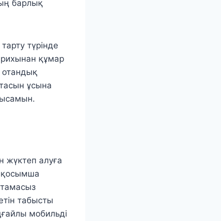
дың барлық
тарту түрінде
тарихынан құмар
н отандық
ртасын ұсына
рысамын.
ан жүктеп алуға
і қосымша
мтамасыз
летін табысты
ңғайлы мобильді