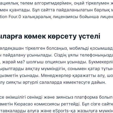
ациялық төлем алгоритмдерімен, оңай тіркелумен ж
ымен қуантады. Бұл сайтта пайдаланылатын барлық м
tion Four.0 халықаралық лицензиясы бойынша лицен
ларға көмек көрсету үстелі
 әлдеқашан тіркелген болсаңыз, мобильді қосымшад
 пайдалану ұсынылады. Сіздің ұялы телефоныңызд
ы, жарай ма? шолғыш опциясын ұсынады. Букмекерлі
ырыптарды аяқтау мүмкіндігін, сонымен қатар тұт
 қызметін ұсынады. Менеджерлер қаражатты алу, шо
лу сияқты әртүрлі салаларда көмектесуге дайын.
се әкімшілігі сенімді және зиянсыз платформа болы
зметін Кюрасао комиссиясы реттейді. Бұл сізге сайтқ
тавкаларды алуға және eSports-қа жазылуға мүмкінд