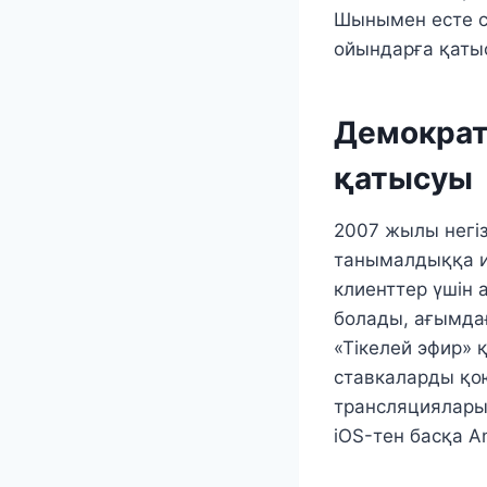
Шынымен есте с
ойындарға қатыс
Демократ
қатысуы
2007 жылы негіз
танымалдыққа и
клиенттер үшін 
болады, ағымда
«Тікелей эфир» 
ставкаларды қою
трансляцияларын
iOS-тен басқа A