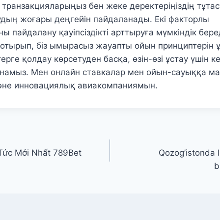
транзакцияларыңыз бен жеке деректеріңіздің тұтас
удың жоғары деңгейін пайдаланады. Екі факторлы
ы пайдалану қауіпсіздікті арттыруға мүмкіндік бере
отырып, біз ымырасыз жауапты ойын принциптерін 
рге қолдау көрсетуден басқа, өзін-өзі ұстау үшін к
намыз. Мен онлайн ставкалар мен ойын-сауыққа м
не инновациялық авиакомпаниямын.
 Tức Mới Nhất 789Bet
Qozog’istonda l
b