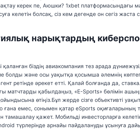
ақтау керек пе, Аюшки? 1xbet платформасындағы м
уға келетін болсақ, сіз кем дегенде он сегіз жаста 
иялық нарықтардың киберспо
і қаланған біздің авиакомпания тез арада дүниежүзі
е болды және осы уақытқа қосымша әлемнің көптег
агент ретінде әрекет етті. Қалай болғанда да, ставк
ғы матчтарды қабылдаңыз, «E-Sports» бөлімін ашы
қойындысына өтіңіз.Бұл жерде сізге объективті уақыт
 ғана емес, сонымен қатар eSports оқиғаларының т
 тамашалау қажет. Мобильді инвесторларға келетін
ndroid түрлерінде арнайы пайдалануды ұсынуға дай