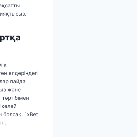
ақсатты
сияқтысыз.
ртқа
лік
ен елдеріндегі
алар пайда
ңыз және
 тәртібімен
ікелей
 болсақ, 1xBet
ын.