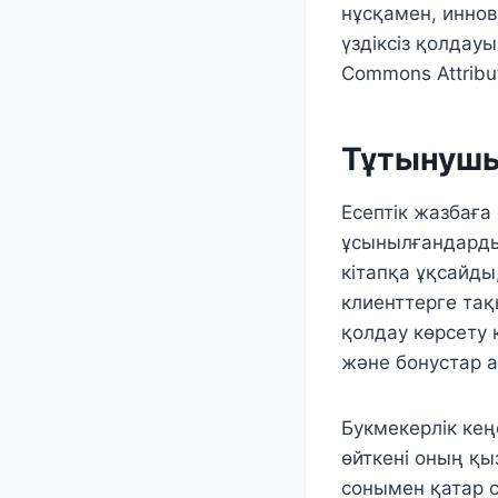
нұсқамен, иннов
үздіксіз қолдау
Commons Attribu
Тұтынушы
Есептік жазбаға
ұсынылғандарды
кітапқа ұқсайд
клиенттерге тақ
қолдау көрсету
және бонустар а
Букмекерлік кең
өйткені оның қы
сонымен қатар с