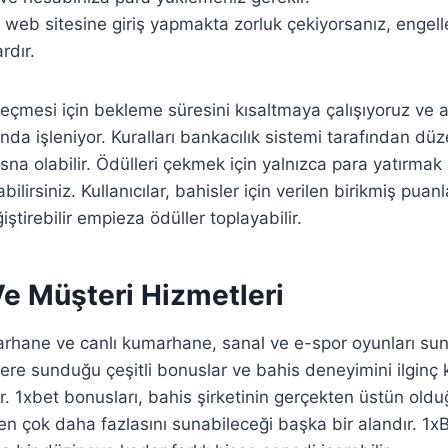
 web sitesine giriş yapmakta zorluk çekiyorsanız, engel
rdır.
çmesi için bekleme süresini kısaltmaya çalışıyoruz ve 
da işleniyor. Kuralları bankacılık sistemi tarafından d
tisna olabilir. Ödülleri çekmek için yalnızca para yatırmak 
abilirsiniz. Kullanıcılar, bahisler için verilen birikmiş puan
iştirebilir empieza ödüller toplayabilir.
Ve Müşteri Hizmetleri
arhane ve canlı kumarhane, sanal ve e-spor oyunları su
lere sunduğu çeşitli bonuslar ve bahis deneyimini ilginç 
ır. 1xbet bonusları, bahis şirketinin gerçekten üstün old
den çok daha fazlasını sunabileceği başka bir alandır. 1