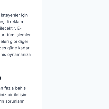
isteyenler için
eşitli reklam
lecektir. E-
ur; tüm işlemler
leri gibi diğer
n beş güne kadar
ahis oynamanıza
m
n fazla bahis
niz bir iletişim
rın sorunlarını