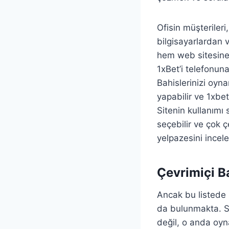
Ofisin müşterileri,
bilgisayarlardan v
hem web sitesine 
1xBet’i telefonun
Bahislerinizi oyn
yapabilir ve 1xbe
Sitenin kullanımı
seçebilir ve çok ç
yelpazesini inceley
Çevrimiçi B
Ancak bu listede
da bulunmakta. Si
değil, o anda oyn