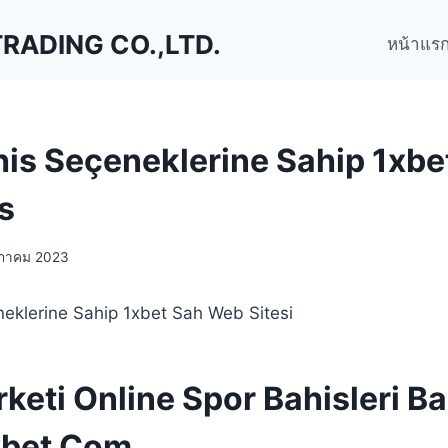
ADING CO.,LTD.
หน้าแร
ahis Seçeneklerine Sahip 1xbe
s
ภาคม 2023
neklerine Sahip 1xbet Sah Web Sitesi
rketi Online Spor Bahisleri B
1xbet Com