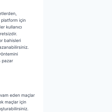
letlerden,
 platform için
r kullanıcı
etsizdir.
r bahisleri
zanabilirsiniz.
yöntemini
ş pazar
devam eden maçlar
k maçlar için
urabilirsiniz.