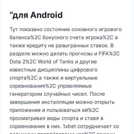
“для Android
Тут показано состояние основного игрового
баланса%2C бонусного счета игрока%2C а
также кредиту не разыгранных ставок. В
разделе можно делать прогнозы и FIFA%2C
Dota 2%2C World of Tanks и другие
известные дисциплины цифрового
спорта%2C а также и виртуальные
соревнования%2C управляемые
генератором случайных чисел. После
завершения инсталляции можно открыть
приложение и пользоваться ей%2C
просматривая виды спорта и ставя в
соревнования в них. 1xbet сотрудничает со