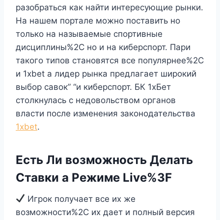
разобраться как найти интересующие рынки.
На нашем портале можно поставить но
только на называемые спортивные
дисциплины%2C но и на киберспорт. Пари
такого типов становятся все популярнее%2C
и 1xbet а лидер рынка предлагает широкий
выбор савок” “и киберспорт. БК 1хБет
столкнулась с недовольством органов
власти после изменения законодательства
1xbet
.
Есть Ли возможность Делать
Ставки а Режиме Live%3F
Игрок получает все их же
возможности%2C их дает и полный версия