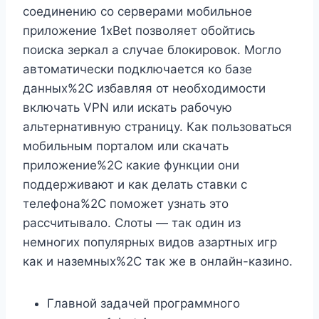
соединению со серверами мобильное
приложение 1xBet позволяет обойтись
поиска зеркал а случае блокировок. Могло
автоматически подключается ко базе
данных%2C избавляя от необходимости
включать VPN или искать рабочую
альтернативную страницу. Как пользоваться
мобильным порталом или скачать
приложение%2C какие функции они
поддерживают и как делать ставки с
телефона%2C поможет узнать это
рассчитывало. Слоты — так один из
немногих популярных видов азартных игр
как и наземных%2C так же в онлайн-казино.
Главной задачей программного