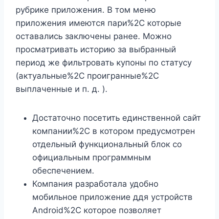
рубрике приложения. В том меню
приложения имеются пари%2C которые
оставались заключены ранее. Можно
просматривать историю за выбранный
период же фильтровать купоны по статусу
(актуальные%2C проигранные%2C
выплаченные и п. д. ).
Достаточно посетить единственной сайт
компании%2C в котором предусмотрен
отдельный функциональный блок со
официальным программным
обеспечением.
Компания разработала удобно
мобильное приложение ддя устройств
Android%2C которое позволяет