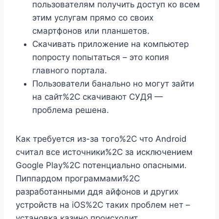
пользователям получить доступ ко всем
этим услугам прямо со своих
смартфонов или планшетов.
Скачивать приложение на компьютер
попросту попытаться – это копия
главного портала.
Пользователи банально но могут зайти
на сайт%2C скачивают СУДЯ —
проблема решена.
Как требуется из-за того%2C что Android
считал все источники%2C за исключением
Google Play%2C потенциально опасными.
Пиппардом программами%2C
разработанными ддя айфонов и других
устройств на iOS%2C таких проблем нет –
установка казино происходит