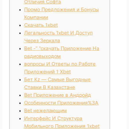
Отличия Софта
Промо Предложения и Бонусы
Компании
Скачать 1xbet
Легальность 1xbet И Доступ
Через Зеркала
Bet -” “скачать Приложение На
радиовыходом
вопросы И Ответы по Работе
Приложений 1 Xbet
Бет Kz — Самые Выгодные
Ставки В Казахстане
Bet Приложение в Андройд
Особенности Приложения%3A
Bet нежелающим
Интерфейс И Структура
Мобильного Приложения 1xbet