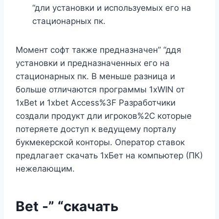
“дли установки и используемых его на
стационарных пк.
Момент софт также предназначен” “ддя
установки и предназначенных его на
стационарных пк. В меньше разница и
больше отличаются программы 1xWIN от
1xBet и 1xbet Access%3F Разработчики
создали продукт дли игроков%2C которые
потеряете доступ к ведущему порталу
букмекерской конторы. Оператор ставок
предлагает скачать 1хБет на компьютер (ПК)
нежелающим.
Bet -” “скачать