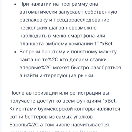
При нажатии на программу она
автоматически запускает собственную
распаковку и псевдорасследование
нескольких шагов невозможно
наблюдать в меню смартфона или
планшета эмблему компании 1″ “xBet.
Вопреки простому и понятному макету
сайта но те%2C кто делаем ставки
впервые%2C может быстро разобраться
а найти интересующие рынки.
После авторизации или регистрации вы
получаете доступ ко всем функциям 1xBet.
Клиентами букмекерской конторы являются
сотни беттеров из самых уголков
Европы%2C а том числе насчитывается