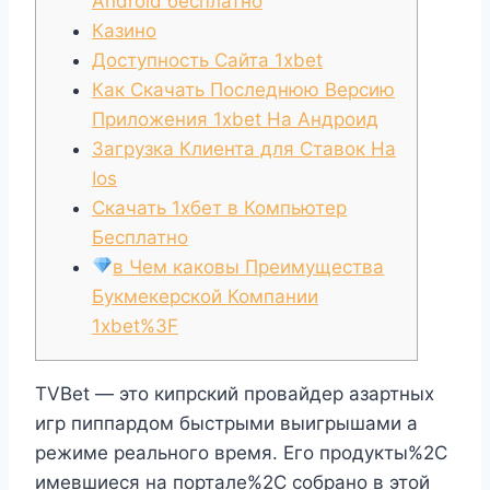
Android бесплатно
Казино
Доступность Сайта 1xbet
Как Скачать Последнюю Версию
Приложения 1xbet На Андроид
Загрузка Клиента для Ставок На
Ios
Скачать 1хбет в Компьютер
Бесплатно
в Чем каковы Преимущества
Букмекерской Компании
1xbet%3F
TVBet — это кипрский провайдер азартных
игр пиппардом быстрыми выигрышами а
режиме реального время. Его продукты%2C
имевшиеся на портале%2C собрано в этой