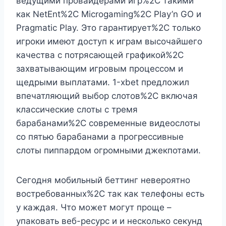
ведущими провайдерами игр%2C такими
как NetEnt%2C Microgaming%2C Play’n GO и
Pragmatic Play. Это гарантирует%2C только
игроки имеют доступ к играм высочайшего
качества с потрясающей графикой%2C
захватывающим игровым процессом и
щедрыми выплатами. 1-xbet предложил
впечатляющий выбор слотов%2C включая
классические слоты с тремя
барабанами%2C современные видеослоты
со пятью барабанами а прогрессивные
слоты пиппардом огромными джекпотами.
Сегодня мобильный беттинг невероятно
востребованных%2C так как телефоны есть
у каждая. Что может могут проще –
упаковать веб-ресурс и и несколько секунд