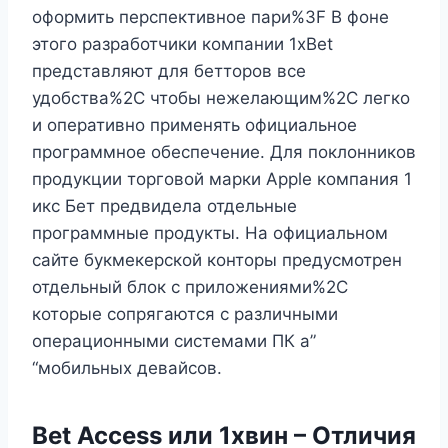
оформить перспективное пари%3F В фоне
этого разработчики компании 1xBet
представляют для бетторов все
удобства%2C чтобы нежелающим%2C легко
и оперативно применять официальное
программное обеспечение. Для поклонников
продукции торговой марки Apple компания 1
икс Бет предвидела отдельные
программные продукты. На официальном
сайте букмекерской конторы предусмотрен
отдельный блок с приложениями%2C
которые сопрягаются с различными
операционными системами ПК а”
“мобильных девайсов.
Bet Access или 1хвин – Отличия