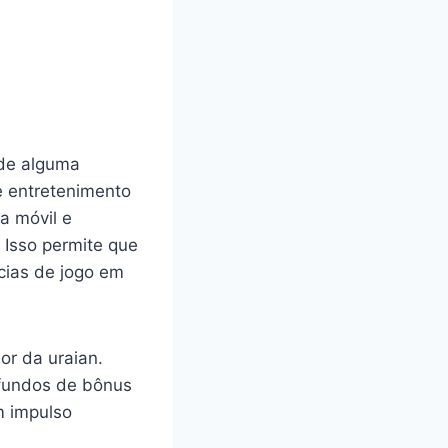
 de alguma
e entretenimento
a móvil e
 Isso permite que
cias de jogo em
or da uraian.
 fundos de bônus
m impulso