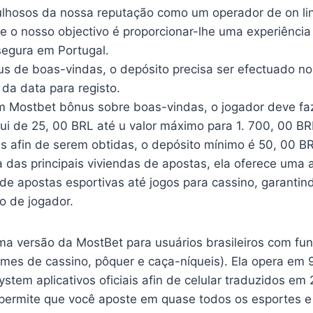
lhosos da nossa reputação como um operador de on line
e o nosso objectivo é proporcionar-lhe uma experiência
segura em Portugal.
s de boas-vindas, o depósito precisa ser efectuado no
 da data para registo.
m Mostbet bônus sobre boas-vindas, o jogador deve fa
qui de 25, 00 BRL até u valor máximo para 1. 700, 00 B
is afin de serem obtidas, o depósito mínimo é 50, 00 B
das principais viviendas de apostas, ela oferece uma
de apostas esportivas até jogos para cassino, garantin
o de jogador.
ma versão da MostBet para usuários brasileiros com fu
mes de cassino, pôquer e caça-níqueis). Ela opera em 
system aplicativos oficiais afin de celular traduzidos em
permite que você aposte em quase todos os esportes e