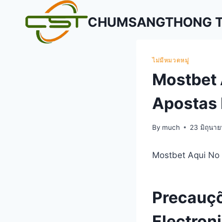
Skip
CHUMSANGTHONG TR
to
content
ไม่มีหมวดหมู่
Mostbet 
Apostas 
By
much
23 มิถุนา
Mostbet Aqui No 
Precauçõ
Electron