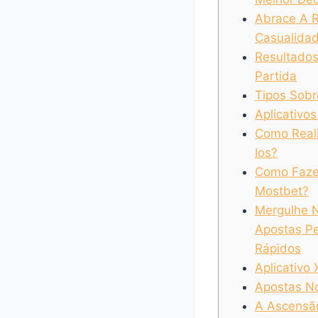
Abrace A 
Casualidad
Resultados
Partida
Tipos Sobr
Aplicativo
Como Real
Ios?
Como Faze
Mostbet?
Mergulhe N
Apostas Pe
Rápidos
Aplicativo 
Apostas No
A Ascensã