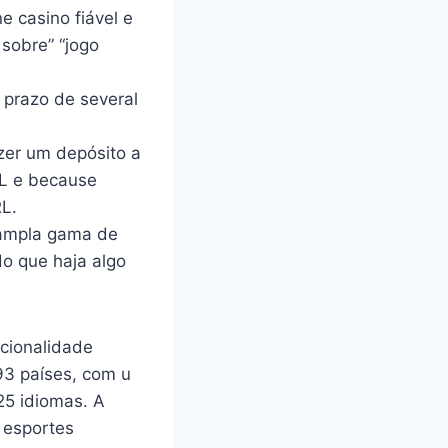
 casino fiável e
 sobre” “jogo
 prazo de several
zer um depósito a
RL e because
RL.
 ampla gama de
do que haja algo
ncionalidade
93 países, com u
 25 idiomas. A
 esportes