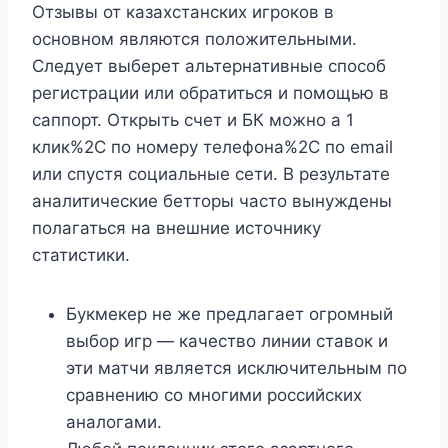
Отзывы от казахстанских игроков в
основном являются положительными.
Следует выберет альтернативные способ
регистрации или обратиться и помощью в
саппорт. Открыть счет и БК можно а 1
клик%2C по номеру телефона%2C по email
или спустя социальные сети. В результате
аналитические бетторы часто вынуждены
полагаться на внешние источнику
статистики.
Букмекер не же предлагает огромный
выбор игр — качество линии ставок и
эти матчи является исключительным по
сравнению со многими российских
аналогами.