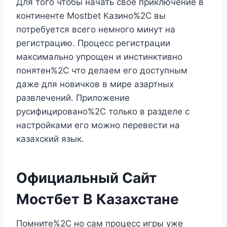
Для того чтобы начать свое приключение в
континенте Mostbet Казино%2C вы
потребуется всего немного минут на
регистрацию. Процесс регистрации
максимально упрощен и инстинктивно
понятен%2C что делаем его доступным
даже для новичков в мире азартных
развлечений. Приложение
русифицировано%2C только в разделе с
настройками его можно перевести на
казахский язык.
Официальный Сайт
Мостбет В Казахстане
Помните%2C но сам процесс игры уже