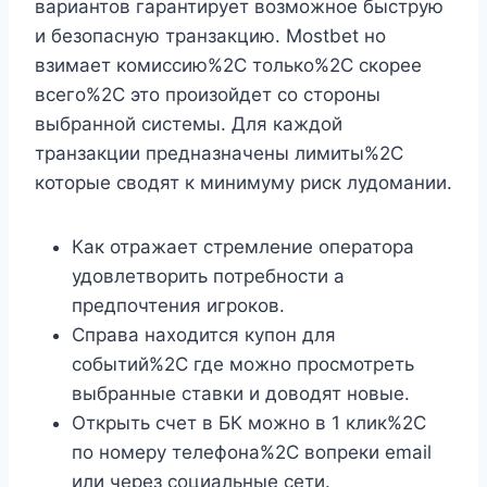
вариантов гарантирует возможное быструю
и безопасную транзакцию. Mostbet но
взимает комиссию%2C только%2C скорее
всего%2C это произойдет со стороны
выбранной системы. Для каждой
транзакции предназначены лимиты%2C
которые сводят к минимуму риск лудомании.
Как отражает стремление оператора
удовлетворить потребности а
предпочтения игроков.
Справа находится купон для
событий%2C где можно просмотреть
выбранные ставки и доводят новые.
Открыть счет в БК можно в 1 клик%2C
по номеру телефона%2C вопреки email
или через социальные сети.