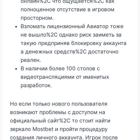
онлайн%2C что ощущается%2C как
полноценное отсутствие в игровом
просторном.
Взломать лицензионный Авиатор тоже
не вышло%2C однако риск заиметь за
такую предприняв блокировку аккаунта
а денежных средств%2C достаточно
реален.
В наличии более 100 столов с
видеотрансляциями от именитых
разработок.
Но если только нового пользователя
возникают проблемы с доступом на
официальный сайт%2C то стоит найти
зеркало Mostbet и пройти процедуру
создания личного аккаунта. Игрок после