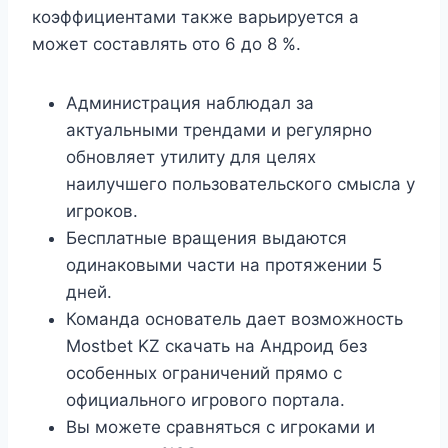
коэффициентами также варьируется а
может составлять ото 6 до 8 %.
Администрация наблюдал за
актуальными трендами и регулярно
обновляет утилиту для целях
наилучшего пользовательского смысла у
игроков.
Бесплатные вращения выдаются
одинаковыми части на протяжении 5
дней.
Команда основатель дает возможность
Mostbet KZ скачать на Андроид без
особенных ограничений прямо с
официального игрового портала.
Вы можете сравняться с игроками и