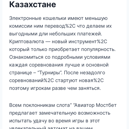
Казахстане
Электронные кошельки имеют меньшую
комиссии ним перевод%2C что делаем их
выгодными дли небольших платежей.
Криптовалюта — новый инструмент%2C
который только приобретает популярность.
Ознакомиться со подробными условиями
каждая соревнования лучше и основной
странице – “Турниры”. После незадолго
соревнований%2C стартуют новая%2C
поэтому игрокам разве чем заняться.
Всем поклонникам слота” “Авиатор Мостбет
предлагает замечательную возможность
испытать удачу во время игры в этот
увлекательный автомат на вашем