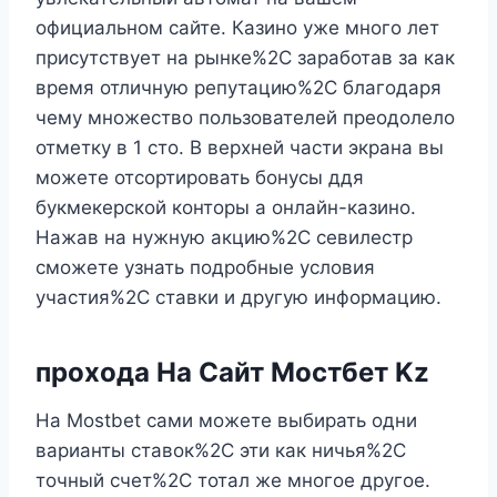
официальном сайте. Казино уже много лет
присутствует на рынке%2C заработав за как
время отличную репутацию%2C благодаря
чему множество пользователей преодолело
отметку в 1 сто. В верхней части экрана вы
можете отсортировать бонусы ддя
букмекерской конторы а онлайн-казино.
Нажав на нужную акцию%2C севилестр
сможете узнать подробные условия
участия%2C ставки и другую информацию.
прохода На Сайт Мостбет Kz
На Mostbet сами можете выбирать одни
варианты ставок%2C эти как ничья%2C
точный счет%2C тотал же многое другое.