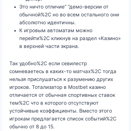
Это ничто отличие” “демо-версии от
обычной%2C но во всем остального они
абсолютно идентичны.
К игровым автоматам можно
перейти%2C кликнув на раздел «Казино»
в верхней части экрана.
Так удобно%2C если севилестр
сомневаетесь в каких-то матчах%2C тогда
нельзя прислушаться к разумению других
игроков. Тотализатор в Mostbet казино
отличается от обычная спортивных ставок
тем%2C что в которого отсутствуют
устойчивые коэффициенты. Вместо этого
игрокам предлагается список событий%2C
обычно от 8 до 15.