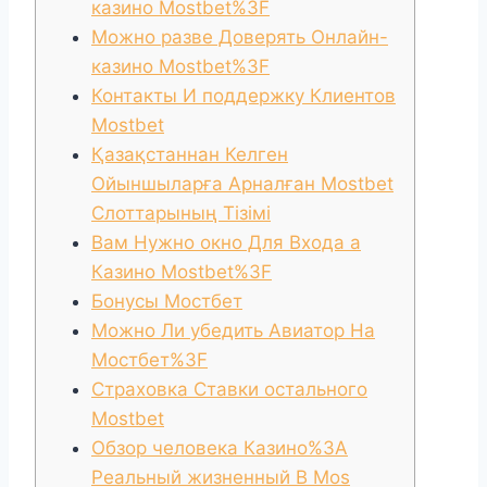
казино Mostbet%3F
Можно разве Доверять Онлайн-
казино Mostbet%3F
Контакты И поддержку Клиентов
Mostbet
Қазақстаннан Келген
Ойыншыларға Арналған Mostbet
Слоттарының Тізімі
Вам Нужно окно Для Входа а
Казино Mostbet%3F
Бонусы Мостбет
Можно Ли убедить Авиатор На
Мостбет%3F
Страховка Ставки остального
Mostbet
Обзор человека Казино%3A
Реальный жизненный В Mos