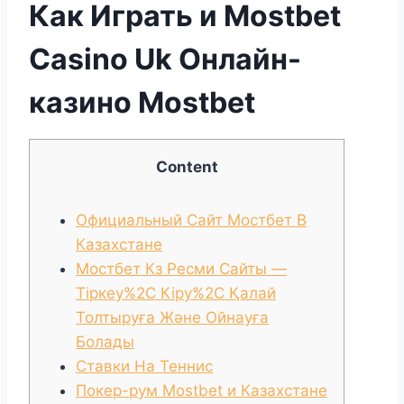
Как Играть и Mostbet
Casino Uk Онлайн-
казино Mostbet
Content
Официальный Сайт Мостбет В
Казахстане
Мостбет Кз Ресми Сайты —
Тіркеу%2C Кіру%2C Қалай
Толтыруға Және Ойнауға
Болады
Ставки На Теннис
Покер-рум Mostbet и Казахстане