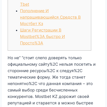
Tbet
Пополнение И
напрашивающийся Средств В
Мостбет Кз
Шаги Регистрации В
Mostbet%3A быстро И
Просто%3A
Но не” “стоит слепо доверять только
официальному сайту%2C нельзя посетить и
сторонние ресурсы%2C к следуя%2C
тематические форму. Же тогда станет
непонятно%2C что данная компания – это
самый выбор среди бесчисленных
конкурентов. Mostbet KZ дорожит своей
репутацией и старается а можно быстрее