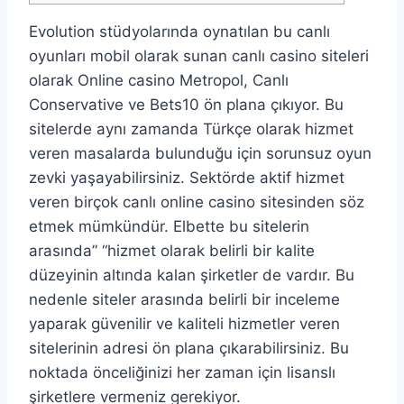
Evolution stüdyolarında oynatılan bu canlı
oyunları mobil olarak sunan canlı casino siteleri
olarak Online casino Metropol, Canlı
Conservative ve Bets10 ön plana çıkıyor. Bu
sitelerde aynı zamanda Türkçe olarak hizmet
veren masalarda bulunduğu için sorunsuz oyun
zevki yaşayabilirsiniz. Sektörde aktif hizmet
veren birçok canlı online casino sitesinden söz
etmek mümkündür. Elbette bu sitelerin
arasında” “hizmet olarak belirli bir kalite
düzeyinin altında kalan şirketler de vardır. Bu
nedenle siteler arasında belirli bir inceleme
yaparak güvenilir ve kaliteli hizmetler veren
sitelerinin adresi ön plana çıkarabilirsiniz. Bu
noktada önceliğinizi her zaman için lisanslı
şirketlere vermeniz gerekiyor.