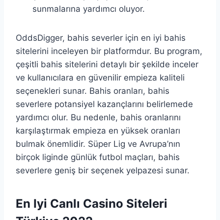
sunmalarına yardımcı oluyor.
OddsDigger, bahis severler için en iyi bahis
sitelerini inceleyen bir platformdur. Bu program,
çeşitli bahis sitelerini detaylı bir şekilde inceler
ve kullanıcılara en güvenilir empieza kaliteli
seçenekleri sunar. Bahis oranları, bahis
severlere potansiyel kazançlarını belirlemede
yardımcı olur. Bu nedenle, bahis oranlarını
karşılaştırmak empieza en yüksek oranları
bulmak önemlidir. Süper Lig ve Avrupa’nın
birçok liginde günlük futbol maçları, bahis
severlere geniş bir seçenek yelpazesi sunar.
En Iyi Canlı Casino Siteleri