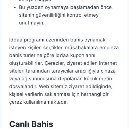
Bu yüzden oynamaya başlamadan önce
sitenin güvenilirliğini kontrol etmeyi
unutmayın.
Iddaa programı üzerinden bahis oynamak
isteyen kişiler, seçtikleri müsabakalara empieza
bahis türlerine göre iddaa kuponlarını
oluşturabilirler. Çerezler, ziyaret edilen internet
siteleri tarafından tarayıcılar aracılığıyla cihaza
veya ağ sunucusuna depolanan küçük metin
dosyalarıdır. Web sitemiz ziyaret edildiğinde,
kişisel verilerin saklanması için herhangi bir
çerez kullanılmamaktadır.
Canlı Bahis