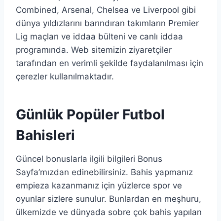
Combined, Arsenal, Chelsea ve Liverpool gibi
dünya yıldızlarını barındıran takımların Premier
Lig maçları ve iddaa bülteni ve canlı iddaa
programında. Web sitemizin ziyaretçiler
tarafından en verimli şekilde faydalanılması için
çerezler kullanılmaktadır.
Günlük Popüler Futbol
Bahisleri
Güncel bonuslarla ilgili bilgileri Bonus
Sayfa’mızdan edinebilirsiniz. Bahis yapmanız
empieza kazanmanız için yüzlerce spor ve
oyunlar sizlere sunulur. Bunlardan en meşhuru,
ülkemizde ve dünyada sobre çok bahis yapılan