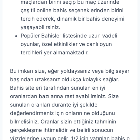
maçlardan birini seçip bu maç üzerinde
çeşitli online bahis seçeneklerinden birini
tercih ederek, dinamik bir bahis deneyimi
yaşayabilirsiniz.
Popüler Bahisler listesinde uzun vadeli
oyunlar, özel etkinlikler ve canlı oyun
tercihleri yer almamaktadır.
Bu imkan size, eğer yoldaysanız veya bilgisayar
başından uzaksanız oldukça kolaylık sağlar.
Bahis siteleri tarafından sunulan en iyi
oranlardan bazılarına rastlayabilirsiniz. Size
sunulan oranları durante iyi şekilde
değerlendirmeniz için onların ne olduğunu
bilmelisiniz. Oranlar sizin ettiğiniz tahminin
gerçekleşme ihtimalidir ve belirli sonucun
yüzdelerine uygun gelir. 1/2 için yatırılan bahis o