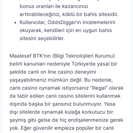
bonus oranları ile kazancınızı
arttırabileceğiniz, köklü bir bahis sitesidir.
Kullanıcılar, OddsDigger’ın incelemelerini
okuyarak, kendileri için en uygun bahis
sitesini seçebilirler.
Maalesef BTK’nın (Bilgi Teknolojileri Kurumu)
belirli kanunları nedeniyle Türkiye’de yasal bir
şekilde canlı on line casino deneyimi
yaşayabilmeniz mümkün değil. Bu nedenle,
canlı casino oynamak istiyorsanız “illegal” olarak
da tabir edilen canlı casino sitelerini kullanmak
dışında başka bir şansınız bulunmuyor. Yasa
dışı sitelerde oynamak kulağa korkutucu bir
şeymiş gibi gelse de hiç endişelenmenize gerek
yok. Eğer güvenilir empieza popüler bir canlı