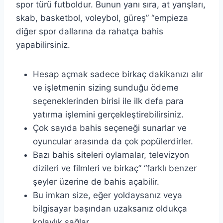
spor türü futboldur. Bunun yanı sıra, at yarışları,
skab, basketbol, voleybol, güreş” “empieza
diğer spor dallarına da rahatça bahis
yapabilirsiniz.
Hesap açmak sadece birkaç dakikanızı alır
ve işletmenin sizing sunduğu ödeme
seçeneklerinden birisi ile ilk defa para
yatırma işlemini gerçekleştirebilirsiniz.
Çok sayıda bahis seçeneği sunarlar ve
oyuncular arasında da çok popülerdirler.
Bazı bahis siteleri oylamalar, televizyon
dizileri ve filmleri ve birkaç” “farklı benzer
şeyler üzerine de bahis açabilir.
Bu imkan size, eğer yoldaysanız veya
bilgisayar başından uzaksanız oldukça
kolaylık sağlar.