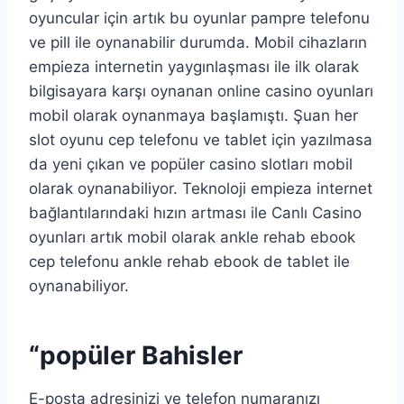
oyuncular için artık bu oyunlar pampre telefonu
ve pill ile oynanabilir durumda. Mobil cihazların
empieza internetin yaygınlaşması ile ilk olarak
bilgisayara karşı oynanan online casino oyunları
mobil olarak oynanmaya başlamıştı. Şuan her
slot oyunu cep telefonu ve tablet için yazılmasa
da yeni çıkan ve popüler casino slotları mobil
olarak oynanabiliyor. Teknoloji empieza internet
bağlantılarındaki hızın artması ile Canlı Casino
oyunları artık mobil olarak ankle rehab ebook
cep telefonu ankle rehab ebook de tablet ile
oynanabiliyor.
“popüler Bahisler
E-posta adresinizi ve telefon numaranızı