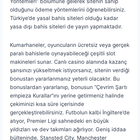
Yöntemleri” bölümüne gelerek sitenin sahip
olduğunu ödeme yöntemlerini öğrenebilirsiniz.
Türkiye’de yasal bahis siteleri olduğu kadar
yasa dışı bahis siteleri de yayın yapmaktadır.
Kumarhaneler, oyuncuların ücretsiz veya gerçek
paralı bahislerle oynayabileceği çeşitli slot
makineleri sunar. Canlı casino alanında kazanç
şansınızı yükseltmek istiyorsanız, sitenin verdiği
bonustan yararlanmanız yeterli olacaktır. Bu
bonuslardan yararlanıp, bonusun “Çevrim Şartı
empieza Kurallar”ını yerine getirmeniz halinde
çekiminizi kısa süre içerisinde
gerçekleştirebilirsiniz. Futbolun kalbi İngiltere’de
atıyor, Premier Ligi sahnedeki en büyük
yıldızları ve dev takımları ağırlıyor. Geniş iddaa
bülteninde, Stansted City, Manchester