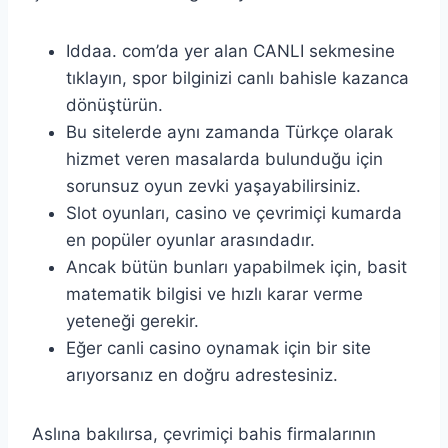
Iddaa. com’da yer alan CANLI sekmesine
tıklayın, spor bilginizi canlı bahisle kazanca
dönüştürün.
Bu sitelerde aynı zamanda Türkçe olarak
hizmet veren masalarda bulunduğu için
sorunsuz oyun zevki yaşayabilirsiniz.
Slot oyunları, casino ve çevrimiçi kumarda
en popüler oyunlar arasındadır.
Ancak bütün bunları yapabilmek için, basit
matematik bilgisi ve hızlı karar verme
yeteneği gerekir.
Eğer canli casino oynamak için bir site
arıyorsanız en doğru adrestesiniz.
Aslına bakılırsa, çevrimiçi bahis firmalarının