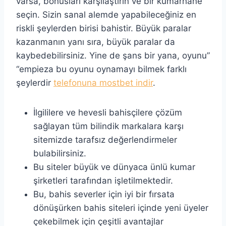
varsa, bonusları karşılaştırın ve bir kumarhane
seçin. Sizin sanal alemde yapabileceğiniz en
riskli şeylerden birisi bahistir. Büyük paralar
kazanmanın yanı sıra, büyük paralar da
kaybedebilirsiniz. Yine de şans bir yana, oyunu”
“empieza bu oyunu oynamayı bilmek farklı
şeylerdir
telefonuna mostbet indir
.
İlgililere ve hevesli bahisçilere çözüm
sağlayan tüm bilindik markalara karşı
sitemizde tarafsız değerlendirmeler
bulabilirsiniz.
Bu siteler büyük ve dünyaca ünlü kumar
şirketleri tarafından işletilmektedir.
Bu, bahis severler için iyi bir fırsata
dönüşürken bahis siteleri içinde yeni üyeler
çekebilmek için çeşitli avantajlar