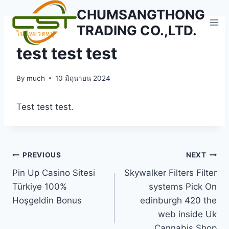
Skip
CHUMSANGTHONG
to
TRADING CO.,LTD.
content
ไม่มีหมวดหมู่
test test test
By
much
10 มิถุนายน 2024
Test test test.
แนะแนว
PREVIOUS
NEXT
Pin Up Casino Sitesi
Skywalker Filters Filter
เรื่อง
Türkiye 100%
systems Pick On
Hoşgeldin Bonus
edinburgh 420 the
web inside Uk
Cannabis Shop