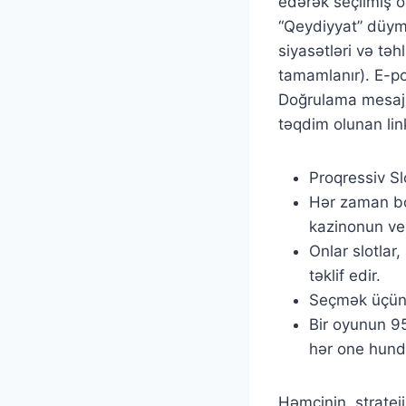
edərək seçilmiş o
“Qeydiyyat” düymə
siyasətləri və təh
tamamlanır). E-po
Doğrulama mesajı
təqdim olunan link
Proqressiv Sl
Hər zaman bon
kazinonun veb
Onlar slotlar
təklif edir.
Seçmək üçün 2
Bir oyunun 9
hər one hund
Həmçinin, stratej