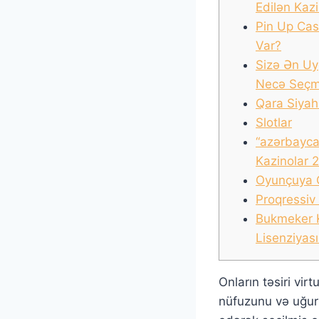
Edilən Kazi
Pin Up Cas
Var?
Sizə Ən Uy
Necə Seçm
Qara Siyah
Slotlar
“azərbayca
Kazinolar 
Oyunçuya 
Proqressiv 
Bukmeker 
Lisenziyas
Onların təsiri vi
nüfuzunu və uğuru