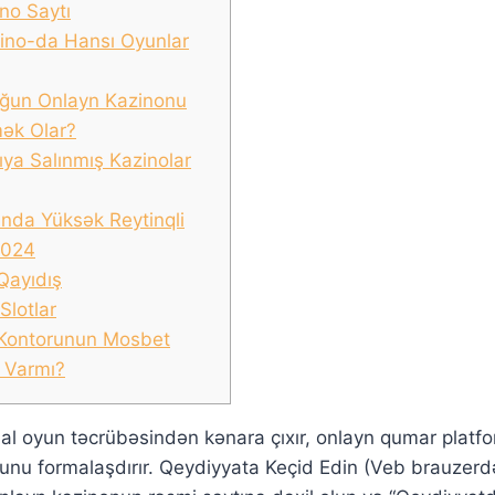
no Saytı
ino-da Hansı Oyunlar
ğun Onlayn Kazinonu
ək Olar?
ıya Salınmış Kazinolar
nda Yüksək Reytinqli
2024
Qayıdış
Slotlar
Kontorunun Mosbet
ı Varmı?
rtual oyun təcrübəsindən kənara çıxır, onlayn qumar plat
nu formalaşdırır. Qeydiyyata Keçid Edin (Veb brauzerdə