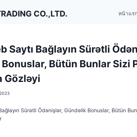
ADING CO.,LTD.
หน้าแร
 Saytı Bağlayın️ Sürətli Ödən
 Bonuslar, Bütün Bunlar Sizi 
 Gözləyi
 2023
ağlayın️ Sürətli Ödənişlər, Gündəlik Bonuslar, Bütün Bunl
r