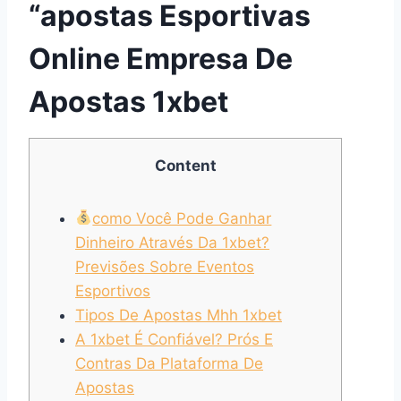
“apostas Esportivas
Online Empresa De
Apostas 1xbet
Content
como Você Pode Ganhar
Dinheiro Através Da 1xbet?
Previsões Sobre Eventos
Esportivos
Tipos De Apostas Mhh 1xbet
A 1xbet É Confiável? Prós E
Contras Da Plataforma De
Apostas