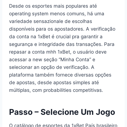
Desde os esportes mais populares até
operating system menos comuns, há uma
variedade sensazionale de escolhas
disponíveis para os apostadores. A verificação
da conta na 1xBet é crucial pra garantir a
segurança e integridade das transações. Para
repasar a conta mhh 1xBet, o usuário deve
acessar a new seção “Minha Conta” e
selecionar an opção de verificação. A
plataforma também fornece diversas opções
de apostas, desde apostas simples até
múltiplas, com probabilities competitivas.
Passo – Selecione Um Jogo
O catálogo de esportes da 1xBet País brasileiro