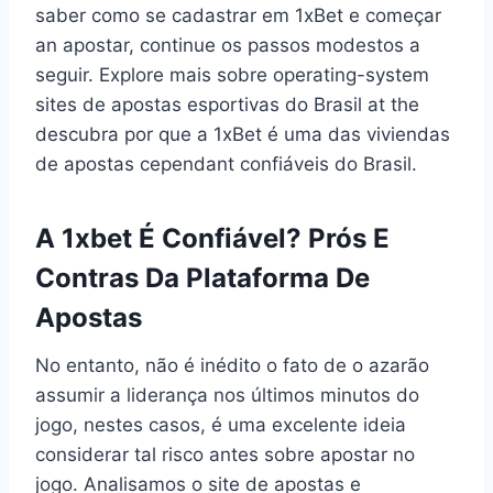
saber como se cadastrar em 1xBet e começar
an apostar, continue os passos modestos a
seguir. Explore mais sobre operating-system
sites de apostas esportivas do Brasil at the
descubra por que a 1xBet é uma das viviendas
de apostas cependant confiáveis do Brasil.
A 1xbet É Confiável? Prós E
Contras Da Plataforma De
Apostas
No entanto, não é inédito o fato de o azarão
assumir a liderança nos últimos minutos do
jogo, nestes casos, é uma excelente ideia
considerar tal risco antes sobre apostar no
jogo. Analisamos o site de apostas e