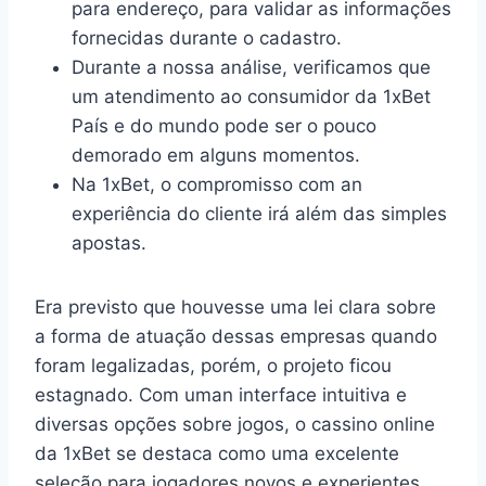
para endereço, para validar as informações
fornecidas durante o cadastro.
Durante a nossa análise, verificamos que
um atendimento ao consumidor da 1xBet
País e do mundo pode ser o pouco
demorado em alguns momentos.
Na 1xBet, o compromisso com an
experiência do cliente irá além das simples
apostas.
Era previsto que houvesse uma lei clara sobre
a forma de atuação dessas empresas quando
foram legalizadas, porém, o projeto ficou
estagnado. Com uman interface intuitiva e
diversas opções sobre jogos, o cassino online
da 1xBet se destaca como uma excelente
seleção para jogadores novos e experientes.