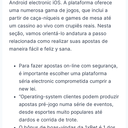
Android electronic iOS. A plataforma oferece
uma numerosa gama de jogos, que inclui a
partir de caça-níqueis e games de mesa até
um cassino ao vivo com crupiês reais. Nesta
seção, vamos orientá-lo andatura a passo
relacionada como realizar suas apostas de
maneira fácil e feliz y sana.
Para fazer apostas on-line com segurança,
é importante escolher uma plataforma
séria electronic comprometida cumprir a
new lei.
“Operating-system clientes podem produzir
apostas pré-jogo numa série de eventos,
desde esportes muito populares até
dardos e corrida de trote.
O bônus de boas-vindas da 1xBet é 1 dos