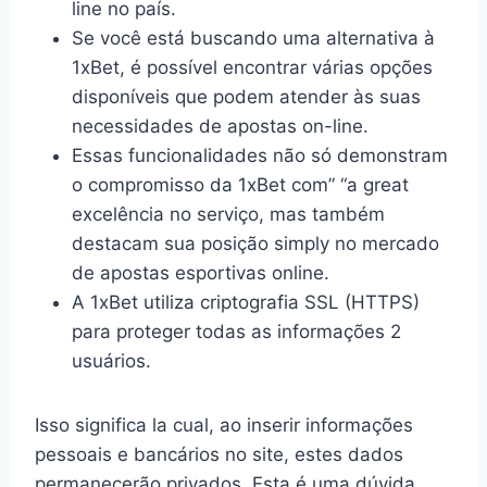
line no país.
Se você está buscando uma alternativa à
1xBet, é possível encontrar várias opções
disponíveis que podem atender às suas
necessidades de apostas on-line.
Essas funcionalidades não só demonstram
o compromisso da 1xBet com” “a great
excelência no serviço, mas também
destacam sua posição simply no mercado
de apostas esportivas online.
A 1xBet utiliza criptografia SSL (HTTPS)
para proteger todas as informações 2
usuários.
Isso significa la cual, ao inserir informações
pessoais e bancários no site, estes dados
permanecerão privados. Esta é uma dúvida