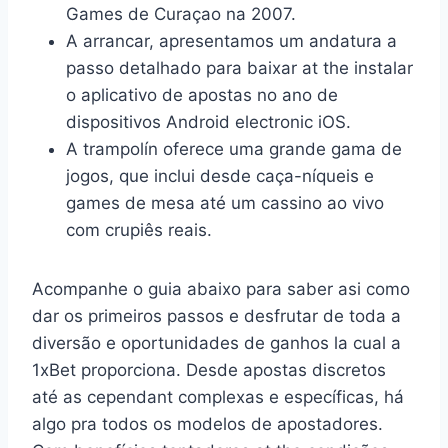
Games de Curaçao na 2007.
A arrancar, apresentamos um andatura a
passo detalhado para baixar at the instalar
o aplicativo de apostas no ano de
dispositivos Android electronic iOS.
A trampolín oferece uma grande gama de
jogos, que inclui desde caça-níqueis e
games de mesa até um cassino ao vivo
com crupiês reais.
Acompanhe o guia abaixo para saber asi como
dar os primeiros passos e desfrutar de toda a
diversão e oportunidades de ganhos la cual a
1xBet proporciona. Desde apostas discretos
até as cependant complexas e específicas, há
algo pra todos os modelos de apostadores.