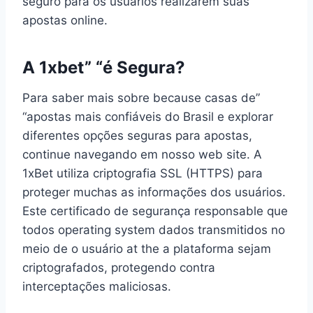
seguro para os usuários realizarem suas
apostas online.
A 1xbet” “é Segura?
Para saber mais sobre because casas de”
“apostas mais confiáveis do Brasil e explorar
diferentes opções seguras para apostas,
continue navegando em nosso web site. A
1xBet utiliza criptografia SSL (HTTPS) para
proteger muchas as informações dos usuários.
Este certificado de segurança responsable que
todos operating system dados transmitidos no
meio de o usuário at the a plataforma sejam
criptografados, protegendo contra
interceptações maliciosas.