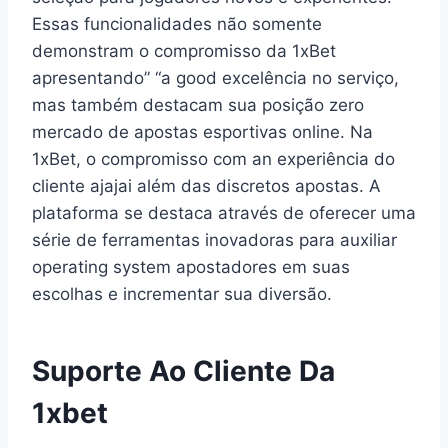
Essas funcionalidades não somente
demonstram o compromisso da 1xBet
apresentando” “a good excelência no serviço,
mas também destacam sua posição zero
mercado de apostas esportivas online. Na
1xBet, o compromisso com an experiência do
cliente ajajai além das discretos apostas. A
plataforma se destaca através de oferecer uma
série de ferramentas inovadoras para auxiliar
operating system apostadores em suas
escolhas e incrementar sua diversão.
Suporte Ao Cliente Da
1xbet